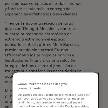
para bancos complejos de todo el mundo
y facilitarles aún más la entrega de
experiencias sofisticadas a sus clientes.
“Hemos tenido una relación de larga
data con Thought Machine, y ahora es
nuestro primer socio estratégico de
extremo a extremo en el espacio
bancario central”, afirma Mark Barnett,
presidente de Mastercard Europa.
Ofrecemos a los principales bancos e
instituciones financieras una solución
integral de banca central y emisión de
tarjetas que satisface las necesidades de
pago del futuro, y esperamos ampliar
nuestras capacidades conjuntas.
Cómo utilizamos las cookies y tu
consentimiento
Más allá de la banca central, Mastercard
Utilizamos cookies y tecnologías similares ("Cookies")
se abre en una pestaña
y Thought Machine
se asociaron
en
en nuestros sitios web para mejorarlos, medir su
una solución de procesamiento de
rendimiento, comprender a nuestra audiencia y
emisores, Vault Payments, en 2022,
mejorar la experiencia del usuario. En algunos sitios,