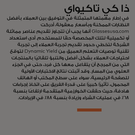
ذا كي تاكيواي
في إطار مهمتها المتمثلة في التوفيق بين العملاء بأفضل
النظارات الممكنة وبأسعار معقولة، أدركت
Glassesusa.com أنها يجب أن تتجاوز تقديم عناصر مماثلة
أو تكميلية لتلك المخصصة حقًا للمستخدم. أدى استعداد
الشركة لتخطي حدود تقديم تجربة العملاء إلى تجربة
تقنية توصيات التعلم العميق من Dynamic Yield لتوقع
احتياجات العملاء بشكل أفضل والتنبؤ تلقائيًا بالمنتجات
التي من المرجح أن يتفاعل معها كل فرد، حتى في الجزء
العلوي من المسار. وقد أثبتت نتائج الاختبارات الأولية
للصفحة الرئيسية، سواء على سطح المكتب أو الهاتف
المحمول، تأثيرًا كبيرًا على قدرة الفريق على اتخاذ إجراءات
هادفة، حيث حققت الخوارزمية المتقدمة ارتفاعًا بنسبة
68٪ في عمليات الشراء وزيادة بنسبة 88٪ في الإيرادات.