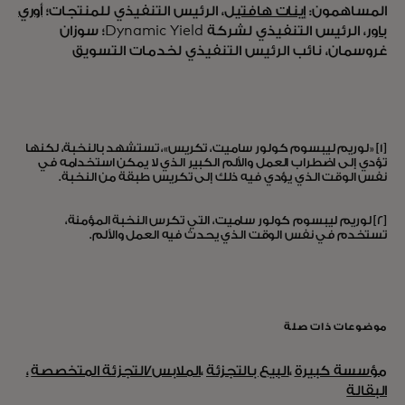
المساهمون:
إينات هافتيل
، الرئيس التنفيذي للمنتجات؛
أوري
باور
، الرئيس التنفيذي لشركة Dynamic Yield؛ سوزان
غروسمان، نائب الرئيس التنفيذي لخدمات التسويق
[1] «لوريم ليبسوم كولور ساميت، تكريس»، تستشهد بالنخبة، لكنها
تؤدي إلى اضطراب العمل والألم الكبير الذي لا يمكن استخدامه في
نفس الوقت الذي يؤدي فيه ذلك إلى تكريس طبقة من النخبة.
[2] لوريم ليبسوم كولور ساميت، التي تكرس النخبة المؤمنة،
تستخدم في نفس الوقت الذي يحدث فيه العمل والألم.
موضوعات ذات صلة
مؤسسة كبيرة
،
البيع بالتجزئة
،
الملابس/التجزئة المتخصصة
،
البقالة