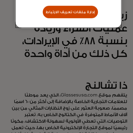
إدارة ملفات تعريف الارتباط
زيادة بنسبة 68٪ في
عمليات الشراء وزيادة
بنسبة 88٪ في الإيرادات،
كل ذلك من أداة واحدة
ذا تشالنج
يتفهم موقع Glassesusa.com، الذي يعد موطنًا
للعلامات التجارية الخاصة بالإضافة إلى أكثر من 60 اسمًا
مصممًا، صعوبة العثور على زوج النظارات المثالي من بين
آلاف الأنماط المتوفرة في الكتالوج الخاص به. تعتبر
التوصيات، التي تعطي الأولوية لسهولة الاكتشاف، مكونًا
رئيسيًا لموقع التجارة الإلكترونية الخاص بها، حيث تعمل