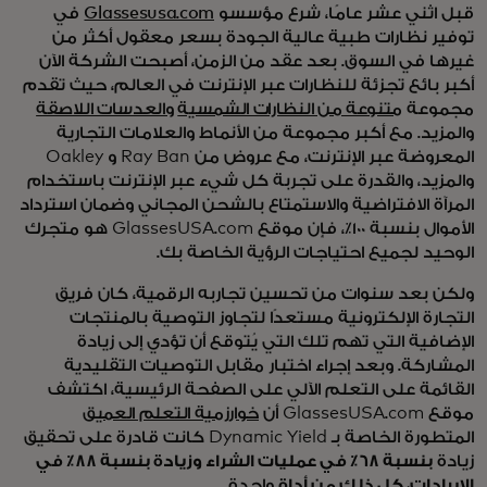
قبل اثني عشر عامًا، شرع مؤسسو
Glassesusa.com
في
توفير نظارات طبية عالية الجودة بسعر معقول أكثر من
غيرها في السوق. بعد عقد من الزمن، أصبحت الشركة الآن
أكبر بائع تجزئة للنظارات عبر الإنترنت في العالم، حيث تقدم
مجموعة
متنوعة من النظارات الشمسية
والعدسات اللاصقة
والمزيد. مع أكبر مجموعة من الأنماط والعلامات التجارية
المعروضة عبر الإنترنت، مع عروض من Ray Ban و Oakley
والمزيد، والقدرة على تجربة كل شيء عبر الإنترنت باستخدام
المرآة الافتراضية والاستمتاع بالشحن المجاني وضمان استرداد
الأموال بنسبة 100٪، فإن موقع GlassesUSA.com هو متجرك
الوحيد لجميع احتياجات الرؤية الخاصة بك.
ولكن بعد سنوات من تحسين تجاربه الرقمية، كان فريق
التجارة الإلكترونية مستعدًا لتجاوز التوصية بالمنتجات
الإضافية التي تهم تلك التي يُتوقع أن تؤدي إلى زيادة
المشاركة. وبعد إجراء اختبار مقابل التوصيات التقليدية
القائمة على التعلم الآلي على الصفحة الرئيسية، اكتشف
موقع GlassesUSA.com أن
خوارزمية التعلم العميق
المتطورة الخاصة بـ Dynamic Yield كانت قادرة على تحقيق
زيادة
بنسبة 68٪ في عمليات الشراء وزيادة بنسبة 88٪ في
الإيرادات، كل ذلك من أداة
واحدة.