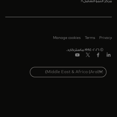
opens in a new tab
مركز النمو الشامل
Manage cookies
Terms
Privacy
© 1994-2026 ماستركارد.
Linkedin
فيس
تويتر/
يوتيوب
بوك
إكس
Select
a
country