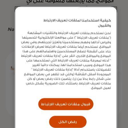
الموقع، مما يجعلها متفوقة على أي
استراتيجية أخرى متاحة - ليس فقط من
حيث الإنتاج، ولكن أيضًا توفير الوقت ".
كيفية استخدامنا لملفات تعريف الارتباط
والقبول
Nadav Yekutiel, Head of Data, GlassesUSA.com
نحن نستخدم ملفات تعريف الارتباط والتقنيات المشابهة
("ملفات تعريف الارتباط ") على مواقعنا الإلكترونية لتحسينها
وقياس أدائها وفهم مستخدمينا وتعزيز تجربتهم. وفي بعض
المواقع، نستخدم أيضاً ملفات تعريف الارتباط لعرض الإعلانات
بناءً على أنشطة تصفح المستخدمين واهتماماتهم على هذا
الموقع والمواقع الأخرى. انقر على "إدارة ملفات تعريف الارتباط
" أدناه لمعرفة ملفات تعريف الارتباط التي نستخدمها على
هذا الموقع، وسبب استخدامنا لها. يمكنك دائماً تغيير
تفضيلاتك باستخدام أداة "إدارة ملفات تعريف الارتباط "
الموجودة أسفل الشاشة (والتي قد تظهر في بعض المواقع
على شكل رابط بدلاً من زر). يتضمن ذلك رفض بعض أو كل
ملفات تعريف الارتباط، باستثناء تلك الضرورية بشكل خاص
لعمل الموقع.
قبول ملفات تعريف الارتباط
رفض الكل