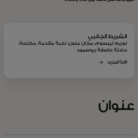
الشريط الجانبي
لوريم ليبسوم، مكان ملون، نخبة مُقدِمة، مُكرّسة،
حادثة عاصفة ريوسمود
اقرأ المزيد
عنوان