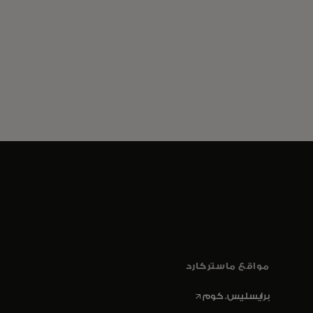
مواقع ماستركارد
opens in a new tab
برايسليس. كوم