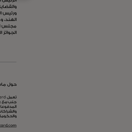
الرئيس 
والقضايا
الهند، و
مجلس الش
الجوائز 
حول ماس
جنب مع عم
المدفوعات
والشراكات
والحكومات
ard.com