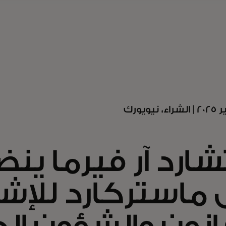
شارد آر فيرما ين
 ماستركارد للإش