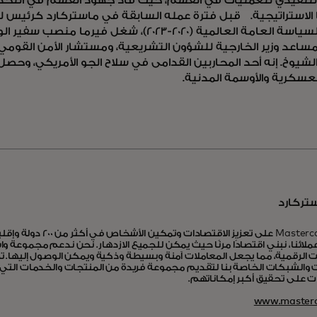
التنفيذي للعمليات في القسم، حيث قاد جهود القسم في التحدي
 الاستراتيجية. قبل فترة عمله السابقة في ماستركارد كرئيس ل
ورئيس السياسة العامة العالمية (2020-2023)، شغل فيرم
مساعد وزير الخارجية للشؤون التشريعية، ومستشار الأمن القومي 
يوخ. إنه أحد المحاربين القدامى في سلاح الجو الأمريكي، وحصل
العسكرية والأوسمة المدنية.
تركارد
تعمل Mastercard على تعزيز الاق
لائنا، نبني اقتصادًا مرنًا حيث يمكن للجميع الازدهار. نحن ندعم مجموعة و
 الرقمية، مما يجعل المعاملات آمنة وبسيطة وذكية ويمكن الوصول إليها. تجت
 والشبكات الخاصة بنا لتقديم مجموعة فريدة من المنتجات والخدمات التي
 على تحقيق أكبر إمكاناتهم.
www.masterc