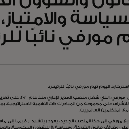
انون والشؤون ا
سياسة والامتياز،
 مورفي نائبًا لل
تركارد اليوم تيم مورفي نائبًا للرئيس.
وسيعمل مورفي، الذي شغل منصب 
لإشراف على مجموعة من المبادرات ذات الأهمية الاستراتيجية، بم
مع المنظمين العالميين.
ع مورفي إلى هذا المنصب الجديد، يعود ريتشارد آر فيرما إلى ما
على وظائف قانون الشركة، وسياسة & للشؤون الحكومية، والامتيا