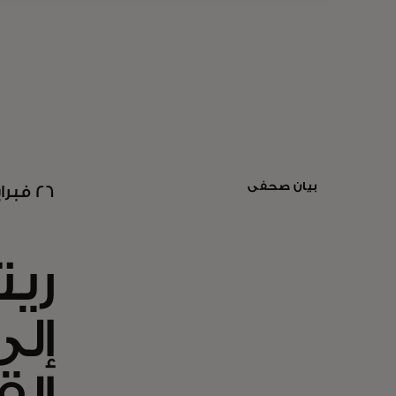
بيان صحفي
26 فبراير 2025 | الشراء، نيويورك
ريت
إلى