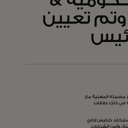
لحكومية &
 وتم تعيين
رئيس
المدير الإداري منذ عام 2021، على تعزيز مسيرته المهنية مع
ا في ذلك علاقات
ستركارد كرئيس إداري
ز، وأمن الشركات،