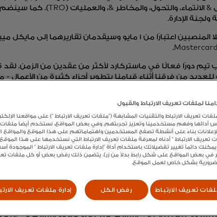
والشمول & الانتماء، والتحول، والمخاطر &
ة ولجنة الإدارة.
يسري كلا المنصبين اعتبارًا من 1 مايو وسيقدمان تقاريرهما إلى 
 تيم دورًا فعالًا في ماستركارد لأكثر من عقدين من الزمن. لقد
للعديد من فرقنا أثناء قيامنا بتطوير أجزاء كثيرة من الأعمال - 
ة والتنظيمية إلى تشكيل استراتيجية الإدماج الخاصة بنا. قال ميب
ا أساسيًا في دمج قيمنا في كل جانب من جوانب أعمالنا».
نا لملفات تعريف الارتباط والقبول
انضم مورفي في الأصل إلى Mastercard في عا
ت تعريف الارتباط والتقنيات المشابهة ("ملفات تعريف الارتباط ") على مواقعنا الإلكتر
س أدائها وفهم مستخدمينا وتعزيز تجربتهم. وفي بعض المواقع، نستخدم أيضاً ملفات
 العام الأولي للشركة. وطوال فترة عمله، مزج الرؤى التجارية والقا
الإعلانات بناءً على أنشطة تصفح المستخدمين واهتماماتهم على هذا الموقع والمواقع الأ
ونموها، حيث شغل في أوقات مختلفة منصب رئيس منطقة الولايا
ات تعريف الارتباط " أدناه لمعرفة ملفات تعريف الارتباط التي نستخدمها على هذا الموق
يمكنك دائماً تغيير تفضيلاتك باستخدام أداة "إدارة ملفات تعريف الارتباط " الموجودة أ
لمنتجات، والمستشار العام والمدير الإداري، بالإضافة إلى العديد م
 في بعض المواقع على شكل رابط بدلاً من زر). يتضمن ذلك رفض بعض أو كل ملفات تعريف
لضرورية بشكل خاص لعمل الموقع.
 أن أرحب بعودة ريتش إلى ماستركارد، أضاف " ميباخ. " لديه وج
ت التي تؤثر على الناس والاقتصادات في جميع أنحاء العالم. ستست
ه الواسعة وقيادته بعدة طرق.
فات تعريف الارتباط
رفض الكل
إدارة ملفات تعريف الارتب
ما مؤخرًا منصب نائب وزير الخارجية الأمريكي للإدارة والموارد. 