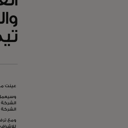
الق
وال
تيم
عينت ماس
الشركة ل
الشركة 
ومع ترفي
للإشراف 