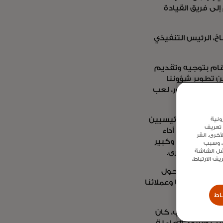
، والعمليات (TRO). كما سينضم إلى فريق القيادة
مايكل ميباخ، الرئيس التنفيذي
 قام بتوجيه وتقديم
من تطوير شؤوننا
اخ: «في كل دور، لعب
م 2000 وأصبح بعد ذلك أحد المحامين الرئيسيين
ونية
 تعريف
نونية لتسريع أداء
خرى. انقر
ت المتحدة، وكبير
ع، وسبب
سفل الشاشة
ن الأدوار الأخرى.
 الارتباط،
هة نظر فريدة حول
فيد أعمالنا وعملائنا
اط
في هذا المنصب، كان