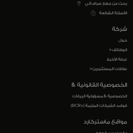
بحث عن جهاز صراف آلي
الأسئلة الشائعة
شركة
حول
opens in a new tab
الوظائف
غرفة الأخبار
opens in a new tab
علاقات المستثمرين
الخصوصية القانونية &
الخصوصية & مسؤولية البيانات
قواعد الشركات الملزمة (BCRs)
مواقع ماستركارد
opens in a new tab
برايسليس. كوم