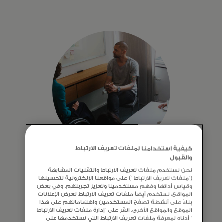
opens in a new tab
المزيد
كيفية استخدامنا لملفات تعريف الارتباط
عندما يزدهر الأفراد، تزدهر المجتمعات
والقبول
المجتمع والانتماء
والشركات والاقتصادات.
نحن نستخدم ملفات تعريف الارتباط والتقنيات المشابهة
("ملفات تعريف الارتباط ") على مواقعنا الإلكترونية لتحسينها
نحن نؤمن بعالم تتاح فيه الفرص
وقياس أدائها وفهم مستخدمينا وتعزيز تجربتهم. وفي بعض
للجميع، سواءً داخل أو خارج مؤسستنا.
المواقع، نستخدم أيضاً ملفات تعريف الارتباط لعرض الإعلانات
بناءً على أنشطة تصفح المستخدمين واهتماماتهم على هذا
الموقع والمواقع الأخرى. انقر على "إدارة ملفات تعريف الارتباط
" أدناه لمعرفة ملفات تعريف الارتباط التي نستخدمها على