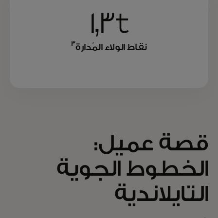
١٫٣t
3
نقاط الولاء المُدارة
قصة عميل:
الخطوط الجوية
التايلاندية