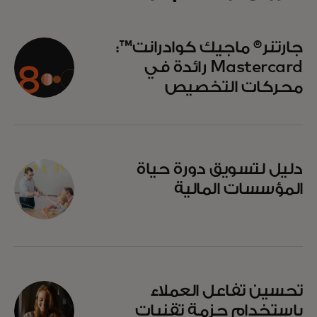
opens in a new tab
جارتنر® ماجيك كوادرانت™:
Mastercard رائدة في
محركات التخصيص
دليل لتسويق دورة حياة
المؤسسات المالية
تحسين تفاعل العملاء
باستخدام حزمة تقنيات