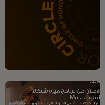
حقِّق عوائد أكبر على مبادراتك
التسويقية باستخدام حلول
Mastercard التسويقية القائمة على
البيانات والشاملة لجميع مراحل
التسويق.
خدمات
الإعلان عن برنامج ميزة شركاء
Mastercard
سواء كنت تبحث عن الشريك المناسب أو مستعدًا لتصبح