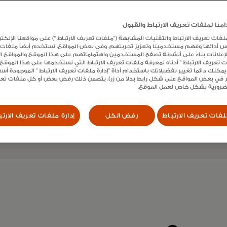
نا لملفات تعريف الارتباط والقبول
ت تعريف الارتباط والتقنيات المشابهة ("ملفات تعريف الارتباط ") على مواقعنا الإلكتر
س أدائها وفهم مستخدمينا وتعزيز تجربتهم. وفي بعض المواقع، نستخدم أيضاً ملفات
الإعلانات بناءً على أنشطة تصفح المستخدمين واهتماماتهم على هذا الموقع والمواقع الأ
ات تعريف الارتباط " أدناه لمعرفة ملفات تعريف الارتباط التي نستخدمها على هذا الموق
يمكنك دائماً تغيير تفضيلاتك باستخدام أداة "إدارة ملفات تعريف الارتباط " الموجودة أ
وات
الابتكا
 في بعض المواقع على شكل رابط بدلاً من زر). يتضمن ذلك رفض بعض أو كل ملفات تعريف
لضرورية بشكل خاص لعمل الموقع.
ك التجاري عبر الإنترنت،
افتح خيارات مدفوعات أس
حمول
لل
فات تعريف الارتباط
رفض الكل
إدارة ملفات تعريف الارتب