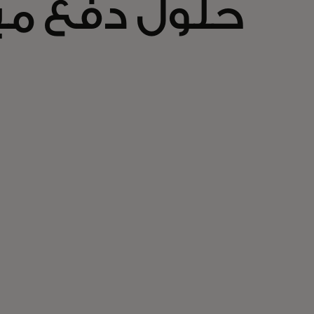
حلول دفع مب
#1
المرتبة الأولى في سوق
البطاقات الافتراضية، متجاوزةً
1
16 شركة