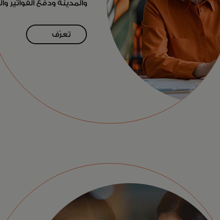
والمدينة ودفع الفواتير وا
تعرّف
على
المزيد