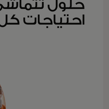
حلول تتماشى
احتياجات كل