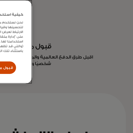
كيفية استخدام
نحن نستخدم ملفا
لتحسينها وقيا
الارتباط لعرض 
على "إدارة ملف
استخدامنا لها. 
قبول متعدد القن
(والتي قد تظهر
باستثناء تلك ا
اقبل طرق الدفع العالمية والمحلية لدعم نشاط
شخصيًا وعبر الهاتف الم
قبول مل