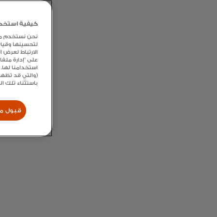
كيفية استخدام
الفنون والثقافة
نحن نستخدم ملفا
لتحسينها وقيا
الارتباط لعرض 
اكتشف جولات المعارض التي يقودها أمناء
على "إدارة ملف
استخدامنا لها. 
المتحف، وعروض الأوبرا مع لقاء مع فريق العمل
(والتي قد تظهر
وتحية الممثلين، والذهاب إلى ما وراء الكواليس
باستثناء تلك ا
وخلف الكواليس
قبول مل
تعرّف
على
المزيد