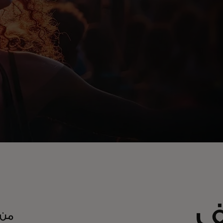
ف
من 