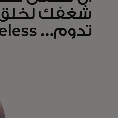
شغفك لخلق 
تدوم… Priceless