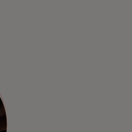
فن الطهي
استمتع بتجارب تناول الطعام الاستثنائية، واحصل
على حجوزات نادرة، وجولات طعام في المدينة،
ودروس الطهي، والمزيد