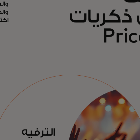
وال
ذكريات
وال
اكتشف
الترفيه