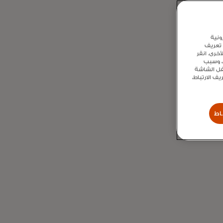
ونية
 تعريف
خرى. انقر
ع، وسبب
سفل الشاشة
 الارتباط،
اط