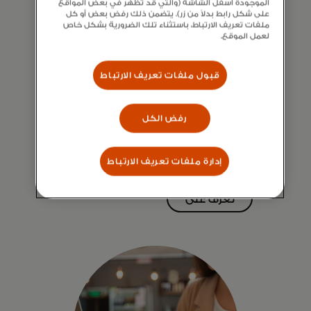
الموجودة أسفل الشاشة (والتي قد تظهر في بعض المواقع
على شكل رابط بدلاً من زر). يتضمن ذلك رفض بعض أو كل
ملفات تعريف الارتباط، باستثناء تلك الضرورية بشكل خاص
لعمل الموقع.
تعزيز اتخاذ قرارات مالية
قبول ملفات تعريف الارتباط
أفضل
اربط المستهلكين والشركات ببيانات مالية
رفض الكل
سلسة وآمنة لحلول إدارة مالية شخصية
(PFM) أكثر ذكاءً. ووفر رؤية فورية
للمعاملات لتحسين إدارة الأموال.
إدارة ملفات تعريف الارتباط
تعرّف على
المزيد