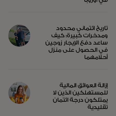
في أوروبا
opens in a new tab
تاريخ ائتماني محدود
ومدخرات كبيرة: كيف
ساعد دفع الإيجار زوجين
في الحصول على منزل
أحلامهما
opens in a new tab
إزالة العوائق المالية
للمستهلكين الذين لا
يمتلكون درجة ائتمان
تقليدية