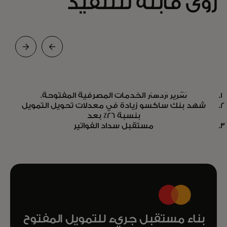
رؤى قابلة للتنفيذ
تقرير
تقرير ازدهار الخدمات المصرفية المفتوحة.
تقرير ازدهار الخدمات المصرفية
احصل على
شهد بنك ساكسو زيادة في معدلات تحويل التمويل
المفتوحة.
بنسبة 26٪ بعد
opens in a new tab
التقرير
مستقبل سداد الفواتير
بناء مستقبل جريء للتمويل المفتوح