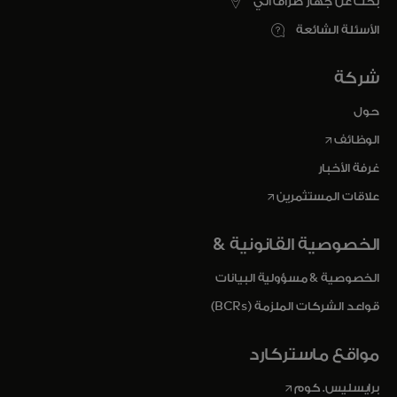
بحث عن جهاز صراف آلي
الأسئلة الشائعة
شركة
حول
opens in a new tab
الوظائف
غرفة الأخبار
opens in a new tab
علاقات المستثمرين
الخصوصية القانونية &
الخصوصية & مسؤولية البيانات
قواعد الشركات الملزمة (BCRs)
مواقع ماستركارد
opens in a new tab
برايسليس. كوم