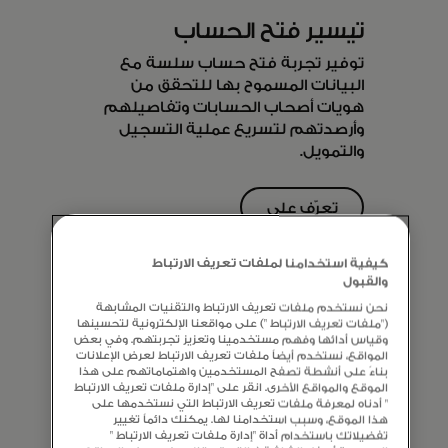
تيسير فتح الحساب
توفير تجربة فتح حساب سلسة مع
البيانات المسموح بها للتحقق من
هويات أصحاب الحسابات وتفاصيلهم
وأرصدتهم لتسريع عملية التسجيل
والتمويل.
تعرّف على
المزيد
كيفية استخدامنا لملفات تعريف الارتباط
والقبول
نحن نستخدم ملفات تعريف الارتباط والتقنيات المشابهة
("ملفات تعريف الارتباط ") على مواقعنا الإلكترونية لتحسينها
وقياس أدائها وفهم مستخدمينا وتعزيز تجربتهم. وفي بعض
المواقع، نستخدم أيضاً ملفات تعريف الارتباط لعرض الإعلانات
بناءً على أنشطة تصفح المستخدمين واهتماماتهم على هذا
الموقع والمواقع الأخرى. انقر على "إدارة ملفات تعريف الارتباط
" أدناه لمعرفة ملفات تعريف الارتباط التي نستخدمها على
هذا الموقع، وسبب استخدامنا لها. يمكنك دائماً تغيير
تفضيلاتك باستخدام أداة "إدارة ملفات تعريف الارتباط "