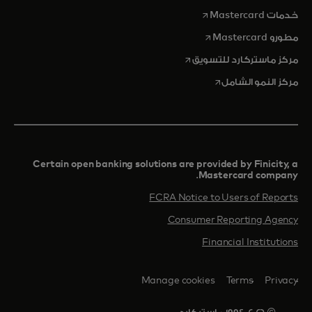
opens in a new tab
خدمات Mastercard
opens in a new tab
مطورو Mastercard
opens in a new tab
مركز ماستركارد للتسويق
opens in a new tab
مركز النمو الشامل
Certain open banking solutions are provided by Finicity, a
Mastercard company.​
FCRA Notice to Users of Reports
Consumer Reporting Agency
Financial Institutions
Manage cookies
Terms
Privacy