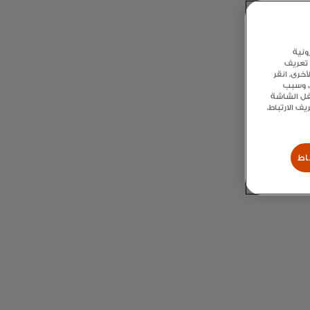
ة
ونية
 تعريف
ميزة الأكثر طلبًا لفتح
خرى. انقر
مول.
ع، وسبب
سفل الشاشة
 الارتباط،
% من إجمالي مقدمي خدمات
ولايات المتحدة، بما
سسات المخصصة،
اط
موارد البشرية،
ل الحر، والأنظمة
5 مزودًا يدعمون بشكل جماعي
ل في الولايات