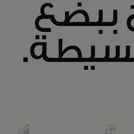
ج ببضع
بسيطة.