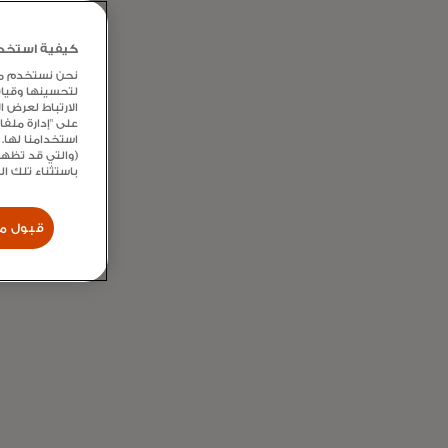
كيفية استخدام
نحن نستخدم ملفا
لتحسينها وقيا
الارتباط لعرض 
على "إدارة ملف
استخدامنا لها. 
(والتي قد تظهر
باستثناء تلك ا
قبول مل