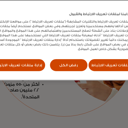
الصدارة بخبر
استثنائية
نا لملفات تعريف الارتباط والقبول
ت تعريف الارتباط والتقنيات المشابهة ("ملفات تعريف الارتباط ") على مواقعنا الإلكتر
س أدائها وفهم مستخدمينا وتعزيز تجربتهم. وفي بعض المواقع، نستخدم أيضاً ملفات
إعداد الإيداع المباشر هو ال
الإعلانات بناءً على أنشطة تصفح المستخدمين واهتماماتهم على هذا الموقع والمواقع الأ
الحساب عبر الهاتف المح
ات تعريف الارتباط " أدناه لمعرفة ملفات تعريف الارتباط التي نستخدمها على هذا الموق
يمكنك دائماً تغيير تفضيلاتك باستخدام أداة "إدارة ملفات تعريف الارتباط " الموجودة أ
 في بعض المواقع على شكل رابط بدلاً من زر). يتضمن ذلك رفض بعض أو كل ملفات تعريف
أكثر من 85
لضرورية بشكل خاص لعمل الموقع.
كشوف المرتبات في ال
في ذلك حلول المؤ
فات تعريف الارتباط
رفض الكل
إدارة ملفات تعريف الارتب
ومقدمي تكنولوجيا ال
ومنصات اقتصاد العم
1
الحكومية
.
أكثر من 50
2.2 مليون صاحب عم
1
المتحدة
.