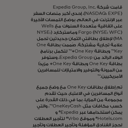
قامت شركة Expedia Group, Inc.
(NASDAQ: EXPE)، إحدى أكبر منصات السفر
عبر الإنترنت في العالم، بوضع اللمسات الأخيرة
على اتفاقية متعددة السنوات مع Wells
Fargo (NYSE: WFC) وماستركارد (NYSE:
MA) لإطلاق بطاقتي ائتمان جديدتين تحمل
علامة تجارية مشتركة. صُممت بطاقة One
Key™ وبطاقة One Key+™ لتكمل برنامج
الولاء الرائد من Expedia Group، وستوفر
بطاقة One Key وبطاقة One Key+ مزيدًا
من المرونة والتوفير والامتيازات للمسافرين
الأمريكيين.™
تم إطلاق بطاقات One Key مع وضع جميع
أنواع المسافرين في الاعتبار، حيث تقدم
مجموعة من المزايا، بما في ذلك القدرة على
كسب مكافآت مثل OneKeyCash™، والتي
يمكن استخدامها عبر Expedia® و
Hotels.com® وموقع Vrbo® لتأجير العطلات
لحجز الفنادق المؤهلة وتأجير العطلات وتأجير