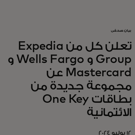
للأفراد
للأعمال
بيان صحفي
تعلن كل من Expedia
للمجتمع
Group و Wells Fargo و
للمبتكرين
Mastercard عن
مجموعة جديدة من
الأخبار و التوجهات
بطاقات One Key
الائتمانية
12 يوليو 2024