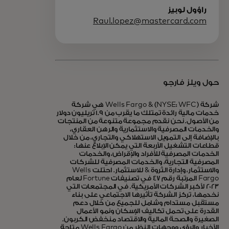
راؤول لوبيز
Raul.lopez@mastercard.com
حول ويلز فارجو
شركة Wells Fargo & (NYSE: WFC) هي شركة
خدمات مالية رائدة تمتلك ما يقرب من 1.9 تريليون دولار
من الأصول. نحن نقدم مجموعة متنوعة من المنتجات
والخدمات المصرفية والاستثمارية والرهن العقاري،
بالإضافة إلى التمويل الاستهلاكي والتجاري، من خلال
قطاعات التشغيل الأربعة التي يمكن الإبلاغ عنها:
الخدمات المصرفية للأفراد والإقراض، والخدمات
المصرفية التجارية، والخدمات المصرفية للشركات
والاستثمار، وإدارة الثروة & للاستثمار. احتلت Wells
Fargo المرتبة رقم 47 في تصنيفات Fortune لعام
2023 لأكبر الشركات الأمريكية. في المجتمعات التي
نخدمها، تركز الشركة تأثيرها الاجتماعي على بناء
مستقبل مستدام وشامل للجميع من خلال دعم
القدرة على تحمل تكاليف الإسكان ونمو الأعمال
الصغيرة والصحة المالية والاقتصاد منخفض الكربون.
الأخبار والرؤى ووجهات النظر من Wells Fargo متاحة