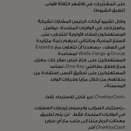
على المشتريات في الأشهر الثلاثة الأولى
(تطبق الشروط).
وقال تشيرو أيكات، الرئيس المشارك لشركة
ماستركارد في الولايات المتحدة: «يواصل
المستهلكون إعطاء الأولوية للتجارب على
السلع المادية، وبالتالي لديهم رغبة متزايدة
في السفر». «يسعدنا أن نتعاون مع Expedia
Group و Wells Fargo لمساعدة
المستهلكين على فتح فرص سفر ذات مغزى.
ومع إطلاق بطاقتي One Key، نساعد
المستهلكين على تحقيق أقصى استفادة من
رحلاتهم من خلال مزايا وخيارات الولاء
المحسنة».
*OneKeyCash غير قابل للاسترداد نقدًا.
**باستثناء الضرائب والرسوم. إيجارات العطلات
في الولايات المتحدة فقط. لن يتم تطبيق
معدلات الربح جنبًا إلى جنب مع أي عرض
OneKeyCash آخر.