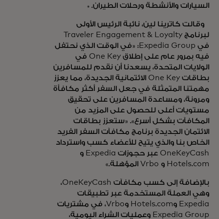
السيارات والأنشطة ورحلات الطيران. *
وقالت كاترينا لين، نائبة الرئيس الأولى
لبرنامج Traveler Engagement & Loyalty
في Expedia Group: «في الوقت الذي نحتفل
فيه بمرور عام على إطلاق One Key في
الولايات المتحدة، يسعدنا أن نقدم للمسافرين
بطاقات One Key الائتمانية الجديدة، مما يعزز
مهمتنا المتمثلة في جعل السفر أكثر مكافأة
ومرونة، ومساعدة المسافرين على تحقيق
مستويات أعلى للحصول على المزيد من
المكافآت بشكل أسرع». «ستعزز بطاقات
الائتمان الجديدة برنامج مكافآت السفر الفريد
الخاص بنا والذي يتيح للأعضاء كسب واسترداد
OneKeyCash عبر حجوزات Expedia و
Hotels.com و Vrbo المؤهلة.»
بالإضافة إلى كسب مكافآت OneKeyCash،
وهي العملة المستخدمة عبر تطبيقات
Expedia وHotels.com وVrbo، في مشتريات
Expedia Group وعمليات الشراء اليومية،