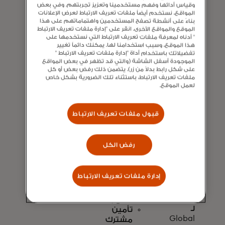
وقياس أدائها وفهم مستخدمينا وتعزيز تجربتهم. وفي بعض
على
رسوم
المواقع، نستخدم أيضاً ملفات تعريف الارتباط لعرض الإعلانات
100
معاملات
بناءً على أنشطة تصفح المستخدمين واهتماماتهم على هذا
دولار
أجنبية
الموقع والمواقع الأخرى. انقر على "إدارة ملفات تعريف الارتباط
opens in a new tab
في
" أدناه لمعرفة ملفات تعريف الارتباط التي نستخدمها على
هذا الموقع، وسبب استخدامنا لها. يمكنك دائماً تغيير
OneKeyCash
حماية
تفضيلاتك باستخدام أداة "إدارة ملفات تعريف الارتباط "
في
الهاتف
الموجودة أسفل الشاشة (والتي قد تظهر في بعض المواقع
كل
الخلوي
على شكل رابط بدلاً من زر). يتضمن ذلك رفض بعض أو كل
ذكرى
ملفات تعريف الارتباط، باستثناء تلك الضرورية بشكل خاص
حماية
لعمل الموقع.
سنوية
الرحلة:
لحامل
إلغاء
البطاقة
الرحلة
قبول ملفات تعريف الارتباط
احصل
وانقطاعها
على
الإعفاء
رصيد
من
رفض الكل
كشف
الأضرار
حساب
الناجمة
يصل
عن
إدارة ملفات تعريف الارتباط
إلى
حوادث
100
تأجير
دولار
السيارات
لـ
تأمين
Global
مشترك