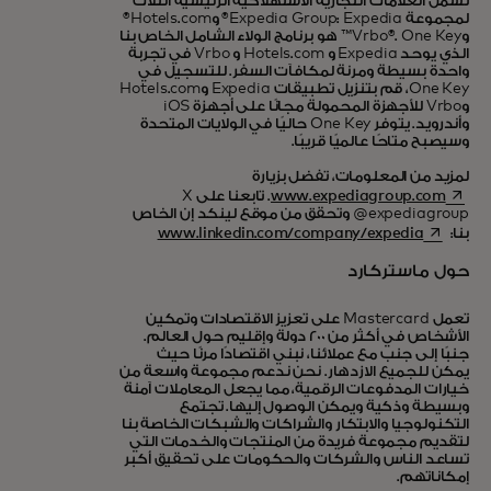
تشمل العلامات التجارية الاستهلاكية الرئيسية الثلاث
لمجموعة Expedia Group: Expedia® وHotels.com®
وVrbo®. One Key™ هو برنامج الولاء الشامل الخاص بنا
الذي يوحد Expedia و Hotels.com و Vrbo في تجربة
واحدة بسيطة ومرنة لمكافآت السفر. للتسجيل في
One Key، قم بتنزيل تطبيقات Expedia وHotels.com
وVrbo للأجهزة المحمولة مجانًا على أجهزة iOS
وأندرويد. يتوفر One Key حاليًا في الولايات المتحدة
وسيصبح متاحًا عالميًا قريبًا.
لمزيد من المعلومات، تفضل بزيارة
opens in a new tab
www.expediagroup.com
. تابعنا على X
@expediagroup وتحقق من موقع لينكد إن الخاص
opens in a new tab
بنا:
www.linkedin.com/company/expedia
حول ماستركارد
تعمل Mastercard على تعزيز الاقتصادات وتمكين
الأشخاص في أكثر من 200 دولة وإقليم حول العالم.
جنبًا إلى جنب مع عملائنا، نبني اقتصادًا مرنًا حيث
يمكن للجميع الازدهار. نحن ندعم مجموعة واسعة من
خيارات المدفوعات الرقمية، مما يجعل المعاملات آمنة
وبسيطة وذكية ويمكن الوصول إليها. تجتمع
التكنولوجيا والابتكار والشراكات والشبكات الخاصة بنا
لتقديم مجموعة فريدة من المنتجات والخدمات التي
تساعد الناس والشركات والحكومات على تحقيق أكبر
إمكاناتهم.