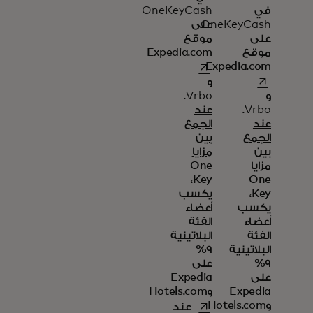
في
OneKeyCash
OneKeyCash
على
على
موقع
موقع
Expedia.com
opens in a new tab
Expedia.com
opens in a new tab
و
و
Vrbo.
Vrbo.
عند
عند
الجمع
الجمع
بين
بين
مزايا
مزايا
One
Key،
One
Key،
يكسب
يكسب
أعضاء
أعضاء
الفئة
الفئة
البلاتينية
البلاتينية
9%
9%
على
على
Expedia
Expedia
وHotels.com
opens in a new tab
وHotels.com
عند