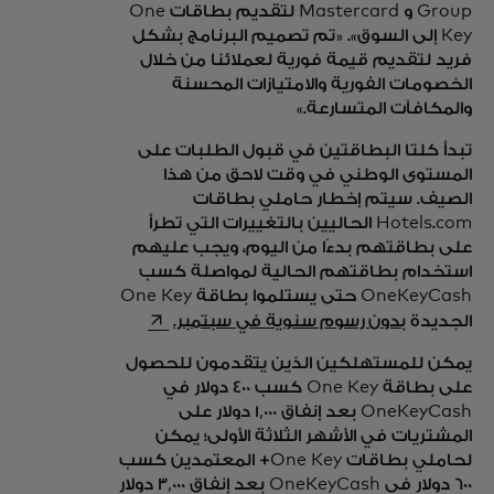
Group و Mastercard لتقديم بطاقات One
Key إلى السوق». «تم تصميم البرنامج بشكل
فريد لتقديم قيمة فورية لعملائنا من خلال
الخصومات الفورية والامتيازات المحسنة
والمكافآت المتسارعة.»
تبدأ كلتا البطاقتين في قبول الطلبات على
المستوى الوطني في وقت لاحق من هذا
الصيف. سيتم إخطار حاملي بطاقات
Hotels.com الحاليين بالتغييرات التي تطرأ
على بطاقتهم بدءًا من اليوم، ويجب عليهم
استخدام بطاقتهم الحالية لمواصلة كسب
OneKeyCash حتى يستلموا بطاقة One Key
opens in a new tab
الجديدة
بدون رسوم سنوية في سبتمبر.
يمكن للمستهلكين الذين يتقدمون للحصول
على بطاقة One Key كسب 400 دولار في
OneKeyCash بعد إنفاق 1,000 دولار على
المشتريات في الأشهر الثلاثة الأولى؛ يمكن
لحاملي بطاقات One Key+ المعتمدين كسب
600 دولار في OneKeyCash بعد إنفاق 3,000 دولار