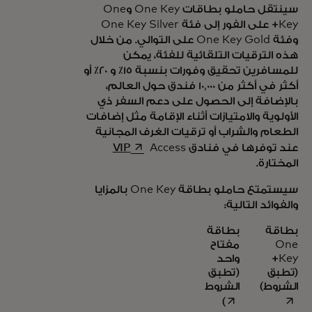
سينتقل حاملو بطاقات One Key وOne
Key+ على الفور إلى فئة One Key Silver
وفئة One Key Gold على التوالي. من خلال
هذه الترقيات التلقائية للفئة، يمكن
للمسافرين تحقيق وفورات بنسبة 15٪ و 20٪ أو
أكثر في أكثر من 10,000 فندق حول العالم،
بالإضافة إلى الحصول على دعم السفر ذي
الأولوية والامتيازات أثناء الإقامة مثل إضافات
الطعام والشراب أو ترقيات الغرف المجانية
opens in a new tab
عند توفرها في فنادق
Access
VIP
المختارة.
سيستمتع حاملو بطاقة One Key بالمزايا
والفوائد التالية:
بطاقة
بطاقة
One
مفتاح
Key+
واحد
(تطبق
(
تطبق
opens in a new tab
opens in a new tab
الشروط)
الشروط
)