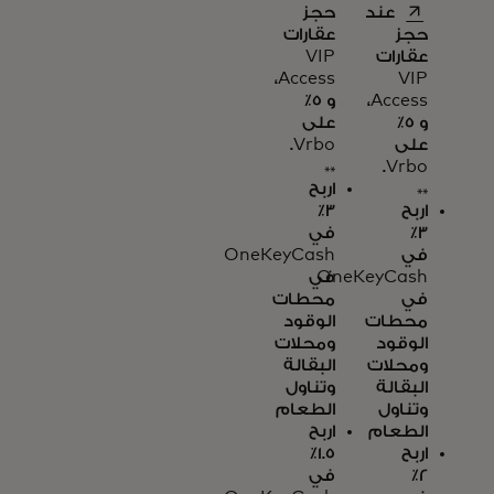
opens in a new tab
عند
حجز
حجز
عقارات
عقارات
VIP
Access،
VIP
Access،
و 5٪
و 5٪
على
على
Vrbo.
**
Vrbo.
**
اربح
اربح
3٪
3٪
في
في
OneKeyCash
OneKeyCash
في
في
محطات
محطات
الوقود
الوقود
ومحلات
ومحلات
البقالة
البقالة
وتناول
وتناول
الطعام
الطعام
اربح
اربح
1.5٪
2٪
في