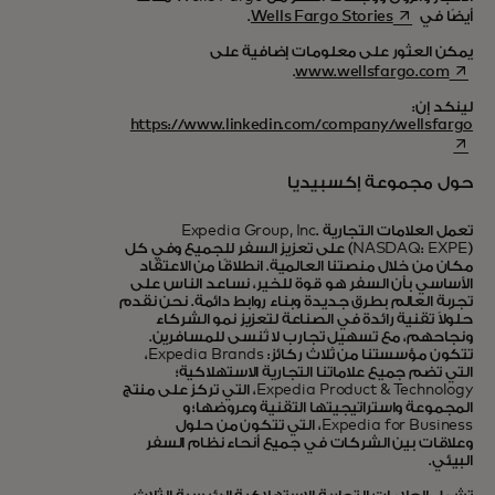
opens in a new tab
أيضًا في
Wells Fargo Stories
.
يمكن العثور على معلومات إضافية على
opens in a new tab
.
www.wellsfargo.com
لينكد إن:
opens in a new tab
https://www.linkedin.com/company/wellsfargo
حول مجموعة إكسبيديا
تعمل العلامات التجارية Expedia Group, Inc.
(NASDAQ: EXPE) على تعزيز السفر للجميع وفي كل
مكان من خلال منصتنا العالمية. انطلاقًا من الاعتقاد
الأساسي بأن السفر هو قوة للخير، نساعد الناس على
تجربة العالم بطرق جديدة وبناء روابط دائمة. نحن نقدم
حلولاً تقنية رائدة في الصناعة لتعزيز نمو الشركاء
ونجاحهم، مع تسهيل تجارب لا تُنسى للمسافرين.
تتكون مؤسستنا من ثلاث ركائز: Expedia Brands،
التي تضم جميع علاماتنا التجارية الاستهلاكية؛
Expedia Product & Technology، التي تركز على منتج
المجموعة واستراتيجيتها التقنية وعروضها؛ و
Expedia for Business، التي تتكون من حلول
وعلاقات بين الشركات في جميع أنحاء نظام السفر
البيئي.