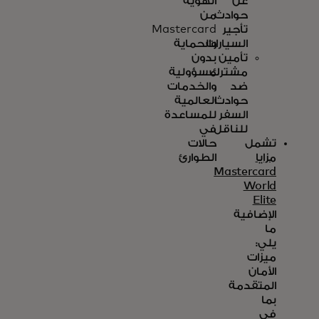
عن
الهوية
حوادث
من
تأجير
Mastercard
السيارات
والحماية
تأمين
بدون
مشترك
مسؤولية
ضد
والخدمات
حوادث
العالمية
السفر
للمساعدة
للناقل
في
تشمل
حالات
مزايا
الطوارئ
Mastercard
World
Elite
الإضافية
ما
يلي:
ميزات
الأمان
المتقدمة
بما
في