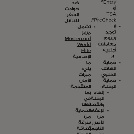
Entry®
ضد
أو
حوادث
TSA
السفر
PreCheck®.
للناقل
لا
تشمل
توجد
مزايا
رسوم
Mastercard
معاملات
World
أجنبية
Elite
opens in a new tab
الإضافية
حماية
ما
الهاتف
يلي:
الخلوي
ميزات
حماية
الأمان
الرحلة:
المتقدمة
إلغاء
بما
الرحلة
في
ذلك
وانقطاعها
الإعفاء
الحماية
من
من
الأضرار
سرقة
الناجمة
بطاقة