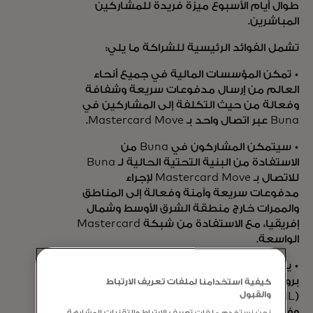
طوال أيام الأسبوع ميزة فريدة للمشاركين
المباشرين.
تشمل الفوائد الرئيسية للشراكة ما يلي:
• تمكن المؤسسات المالية في جميع أنحاء
العالم من إرسال مدفوعات سريعة وشفافة
وفعالة من حيث التكلفة إلى المشاركين في
Buna عبر اتصال واحد بـ Mastercard Move.
• سيتمكن المشاركون في Buna من
الاستفادة من البنية التحتية الحالية لـ Buna
للاتصال بـ Mastercard Move لإجراء
مدفوعات سريعة وآمنة وفعالة إلى المناطق
والممرات خارج منطقة الشرق الأوسط وشمال
إفريقيا، مع الاستفادة من شبكة Mastercard
الواسعة.
• يدمج برنامج الامتثال الخاص بـ Buna
بروتوكولات مكافحة غسل الأموال الصارمة
كيفية استخدامنا لملفات تعريف الارتباط
والقبول
(AML) وتمويل مكافحة الإرهاب (CTF)
وفحص العقوبات قبل التسوية وبعدها، مما
نحن نستخدم ملفات تعريف الارتباط والتقنيات المشابهة