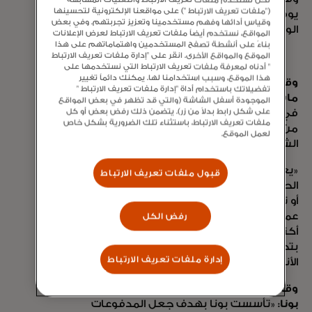
("ملفات تعريف الارتباط ") على مواقعنا الإلكترونية لتحسينها
يوفر المراقبة في الوقت الفعلي والعناية
وقياس أدائها وفهم مستخدمينا وتعزيز تجربتهم. وفي بعض
الواجبة الشاملة لحماية المعاملات المالية.
المواقع، نستخدم أيضاً ملفات تعريف الارتباط لعرض الإعلانات
بناءً على أنشطة تصفح المستخدمين واهتماماتهم على هذا
الموقع والمواقع الأخرى. انقر على "إدارة ملفات تعريف الارتباط
" أدناه لمعرفة ملفات تعريف الارتباط التي نستخدمها على
هذا الموقع، وسبب استخدامنا لها. يمكنك دائماً تغيير
وقال آلان ماركوارد، رئيس حلول النقل في
تفضيلاتك باستخدام أداة "إدارة ملفات تعريف الارتباط "
ماستركارد:
«يعد إعلان اليوم علامة فارقة
الموجودة أسفل الشاشة (والتي قد تظهر في بعض المواقع
على شكل رابط بدلاً من زر). يتضمن ذلك رفض بعض أو كل
في إطلاق مدفوعات سريعة وشفافة وفعالة
ملفات تعريف الارتباط، باستثناء تلك الضرورية بشكل خاص
من حيث التكلفة عبر الحدود من وإلى منطقة
لعمل الموقع.
الشرق الأوسط وشمال إفريقيا.
«يعزز التعاون البنية التحتية والاتصالات
قبول ملفات تعريف الارتباط
الحالية، ويتجنب الحاجة إلى استثمارات كبيرة
أو تعديلات من البنوك مع السماح لها بخدمة
عملائها من المستهلكين والشركات بشكل
رفض الكل
أكثر فعالية. كما يؤكد التزام ماستركارد
بتحسين المدفوعات عبر الحدود من خلال ربط
إدارة ملفات تعريف الارتباط
الأنظمة الحالية وتعزيز وصولها وكفاءتها».
وقال مهدي مناع، الرئيس التنفيذي لشركة
بونا:
«تأسست بونا بهدف جعل المدفوعات