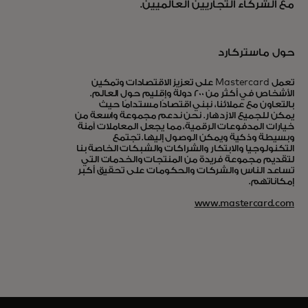
مع الشركاء التجاريين العالميين.
حول ماستركارد
تعمل Mastercard على تعزيز الاقتصادات وتمكين
الأشخاص في أكثر من 200 دولة وإقليم حول العالم.
بالتعاون مع عملائنا، نبني اقتصادًا مستدامًا حيث
يمكن للجميع الازدهار. نحن ندعم مجموعة واسعة من
خيارات المدفوعات الرقمية، مما يجعل المعاملات آمنة
وبسيطة وذكية ويمكن الوصول إليها. تجتمع
التكنولوجيا والابتكار والشراكات والشبكات الخاصة بنا
لتقديم مجموعة فريدة من المنتجات والخدمات التي
تساعد الناس والشركات والحكومات على تحقيق أكبر
إمكاناتهم.
www.mastercard.com