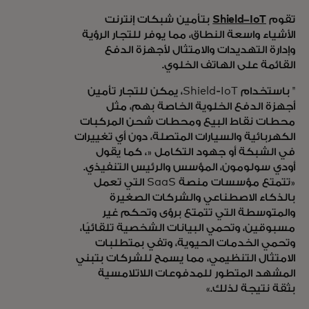
تقوم
Shield-IoT
بتأمين شبكات إنترنت
الأشياء واسعة النطاق، مما يوفر للتجار الرؤية
وإدارة التهديدات والامتثال لأجهزة الدفع
القائمة على الهاتف الخلوي.
" باستخدام Shield-IoT، يمكن للتجار تأمين
أجهزة الدفع الخلوية الخاصة بهم، مثل
محطات نقاط البيع ومحطات شحن المركبات
الكهربائية والسيارات المتصلة، دون أي تغييرات
في الشبكة أو جهود التكامل «، كما يقول
أودي سولومون، المؤسس والرئيس التنفيذي.
«تتمتع مؤسسات منصة SaaS التي تعمل
بالذكاء الاصطناعي والشركات الصغيرة
والمتوسطة التي تتمتع برؤى وتحكم غير
مسبوقين، وتحمي البيانات الشخصية تلقائيًا،
وتحمي الخدمات الحيوية، وتفي بمتطلبات
الامتثال التنظيمي، مما يسمح للشركات بتبني
المشهد المتطور للمدفوعات اللاتلامسية
بثقة نتيجة لذلك.»