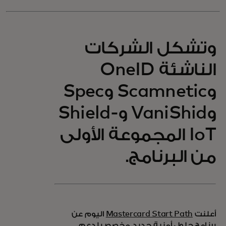
وتشكل الشركات
الناشئة OneID
وScamnetic وSpec
وVaniShid وShield-
IoT المجموعة الأولى
من البرنامج.
أعلنت
Mastercard Start Path
اليوم عن
برنامج حلول أمنية
جديد مخصص لدعم