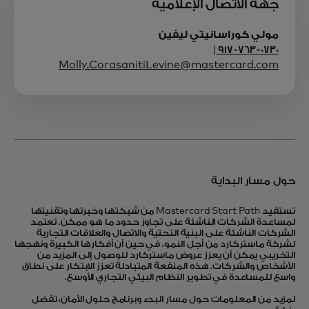
جهة الاتصال الإعلامية
مولي كوراسانيتي ليفين
917-763-0730 |
Molly.CorasanitiLevine@mastercard.com
حول مسار البداية
تستفيد Mastercard Start Path من شبكتها وخبرتها وتقنيتها
لمساعدة الشركات الناشئة على تجاوز حدود ما هو ممكن. تعتمد
الشركات الناشئة على البنية التحتية والاتصال والعلاقات التجارية
لشركة ماستركارد من أجل النمو، في حين أن أفكارها الكبيرة ونهجها
التخريبي يمكن أن يعزز عروض ماستركارد للوصول إلى المزيد من
الأشخاص والشركات. هذه المنفعة المتبادلة تعزز الابتكار على نطاق
واسع للمساعدة في تطوير النظام البيئي التجاري الأوسع.
لمزيد من المعلومات حول مسار البدء وبرنامج حلول الأمان، تفضل