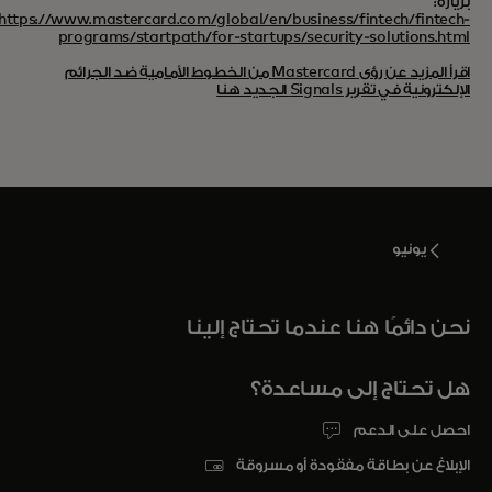
بزيارة:
https://www.mastercard.com/global/en/business/fintech/fintech-
programs/startpath/for-startups/security-solutions.html
اقرأ المزيد عن رؤى Mastercard من الخطوط الأمامية ضد الجرائم
الإلكترونية في تقرير Signals الجديد هنا
يونيو
نحن دائمًا هنا عندما تحتاج إلينا
هل تحتاج إلى مساعدة؟
احصل على الدعم
الإبلاغ عن بطاقة مفقودة أو مسروقة