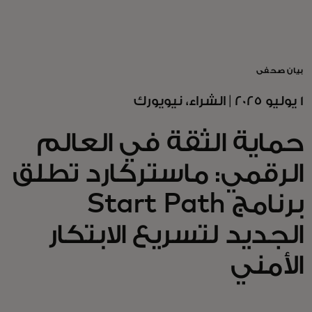
للأفراد
للأعمال
بيان صحفي
1 يوليو 2025 | الشراء، نيويورك
للمجتمع
حماية الثقة في العالم
للمبتكرين
الرقمي: ماستركارد تطلق
برنامج Start Path
الأخبار و التوجهات
الجديد لتسريع الابتكار
الأمني