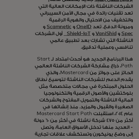
الشركات الناشئة ذات الإمكانات العالية التي
تعد تقنيات رائدة في مجال الأمن السيبراني
والتخفيف من الاحتيال والهوية الرقمية
ومرونة الدفع. تعد
OneID
و
Scamnetic
و
Spec
و
VaniShid
و
Shield-IoT
أول الشركات
الناشئة التي تشارك بعد تطبيق عالمي
تنافسي وعملية تدقيق.
هذا البرنامج الجديد هو أحدث امتداد لـ Start
Path، ذراع مشاركة الشركات الناشئة العالمي
الحائز على جوائز من Mastercard، والذي
يقدم الدعم للشركات الناشئة لتوسيع نطاق
الحلول المبتكرة في مجالات متخصصة مثل
بلوكتشين والأصول الرقمية والتكنولوجيا
المالية الناشئة والتمويل المفتوح والشركات
الصغيرة والقبول والمزيد. منذ إنشائها في
عام 2014، استقبلت Mastercard Start Path
أكثر من 475 شركة ناشئة في أكثر من 60 دولة
- العديد منها تدخل الأسواق العامة، وتصل
إلى وضع يونيكورن وتستكشف علاقات تجارية