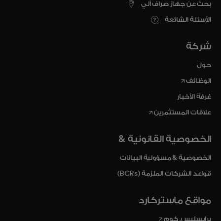
بحث عن جهاز صراف آلي
الأسئلة الشائعة
شركة
حول
opens in a new tab
الوظائف
غرفة الأخبار
opens in a new tab
علاقات المستثمرين
الخصوصية القانونية &
الخصوصية & مسؤولية البيانات
قواعد الشركات الملزمة (BCRs)
مواقع ماستركارد
opens in a new tab
برايسليس. كوم