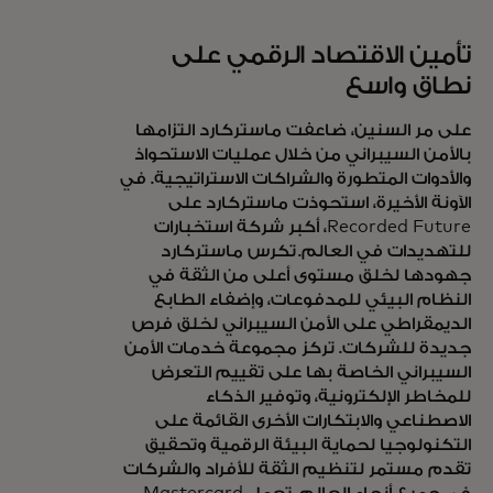
تأمين الاقتصاد الرقمي على
نطاق واسع
على مر السنين، ضاعفت ماستركارد التزامها
بالأمن السيبراني من خلال عمليات الاستحواذ
والأدوات المتطورة والشراكات الاستراتيجية. في
الآونة الأخيرة، استحوذت ماستركارد على
Recorded Future، أكبر شركة استخبارات
للتهديدات في العالم. تكرس ماستركارد
جهودها لخلق مستوى أعلى من الثقة في
النظام البيئي للمدفوعات، وإضفاء الطابع
الديمقراطي على الأمن السيبراني لخلق فرص
جديدة للشركات. تركز مجموعة خدمات الأمن
السيبراني الخاصة بها على تقييم التعرض
للمخاطر الإلكترونية، وتوفير الذكاء
الاصطناعي والابتكارات الأخرى القائمة على
التكنولوجيا لحماية البيئة الرقمية وتحقيق
تقدم مستمر لتنظيم الثقة للأفراد والشركات