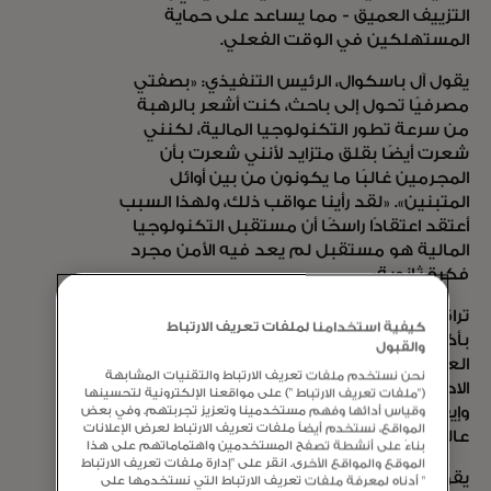
التزييف العميق - مما يساعد على حماية
المستهلكين في الوقت الفعلي.
يقول آل باسكوال، الرئيس التنفيذي: «بصفتي
مصرفيًا تحول إلى باحث، كنت أشعر بالرهبة
من سرعة تطور التكنولوجيا المالية، لكنني
شعرت أيضًا بقلق متزايد لأنني شعرت بأن
المجرمين غالبًا ما يكونون من بين أوائل
المتبنين». «لقد رأينا عواقب ذلك، ولهذا السبب
أعتقد اعتقادًا راسخًا أن مستقبل التكنولوجيا
المالية هو مستقبل لم يعد فيه الأمن مجرد
فكرة ثانوية».
تراقب
Spec
بشكل غير مرئي رحلة العميل
كيفية استخدامنا لملفات تعريف الارتباط
بأكملها أثناء المعاملة الرقمية لمساعدة
والقبول
العلامات التجارية على اكتشاف عمليات
نحن نستخدم ملفات تعريف الارتباط والتقنيات المشابهة
الاحتيال والروبوتات وإساءة الاستخدام
("ملفات تعريف الارتباط ") على مواقعنا الإلكترونية لتحسينها
وإيقافها في الوقت الفعلي وعلى نطاق
وقياس أدائها وفهم مستخدمينا وتعزيز تجربتهم. وفي بعض
المواقع، نستخدم أيضاً ملفات تعريف الارتباط لعرض الإعلانات
عالمي.
بناءً على أنشطة تصفح المستخدمين واهتماماتهم على هذا
الموقع والمواقع الأخرى. انقر على "إدارة ملفات تعريف الارتباط
يقول " نيت خارل، المؤسس المشارك والرئيس
" أدناه لمعرفة ملفات تعريف الارتباط التي نستخدمها على