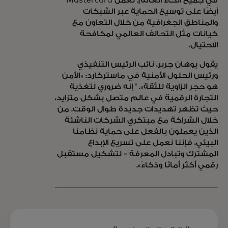
في جميع أنحاء العالم. تعمل Mastercard
أيضًا على توسيع الحماية عبر الشبكات
والمناطق الجغرافية من خلال التعاون مع
كيانات مثل التحالف العالمي لمكافحة
الاحتيال.
يقول يوهان جربر، نائب الرئيس التنفيذي
ورئيس الحلول الأمنية في ماستركارد: «الأمن
هو حجر الزاوية للثقة». " إنه ضروري لتغذية
التجارة الرقمية في عالم متصل بشكل متزايد،
حيث تظهر تهديدات جديدة طوال الوقت. من
خلال الشراكة مع مبتكري الشركات الناشئة
الذين يعملون بالفعل على حماية نظامنا
البيئي، فإننا نعمل على تسريع الإبداع
المشترك وتبادل المعرفة - لتشكيل مستقبل
رقمي أكثر أمانًا وذكاءً».