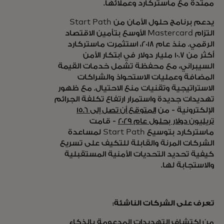
ممتدة مع ماستركارد وعملائها.
يدعم برنامج حلول الأمان من Start Path
التزام Mastercard الأوسع بتأمين الاقتصاد
الرقمي. منذ عام 2018، استثمرت ماستركارد
أكثر من 10.7 مليار دولار في ابتكار الأمن
السيبراني، مع محفظة تشمل خدمات القيمة
المضافة وعمليات الاستحواذ والشراكات
الاستراتيجية وتقنيات منع الاحتيال. مع ظهور
تهديدات جديدة واستمرار ارتفاع تكلفة الجرائم
الإلكترونية - من
المتوقع أن تصل إلى 15.6
تريليون دولار بحلول عام 2029
- قامت
ماستركارد بتوسيع Start Path لمساعدة
الشركات المرنة والقابلة للتكيف على تسريع
كيفية تحديد التحديات الأمنية المستقبلية
والاستجابة لها.
تعرف على الشركات الناشئة:
من اكتشاف التهديدات المدعومة بالذكاء