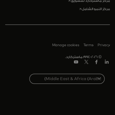
opens in a new tab
مركز ماستركارد للتسويق
opens in a new tab
مركز النمو الشامل
Manage cookies
Terms
Privacy
© 1994-2026 ماستركارد.
Linkedin
فيس
تويتر/
يوتيوب
بوك
إكس
Select
a
country