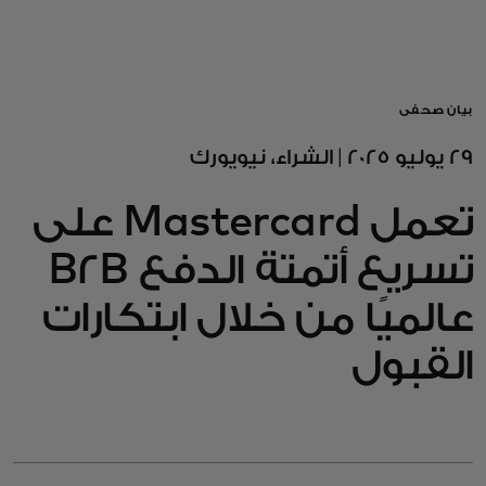
للأفراد
للأعمال
بيان صحفي
29 يوليو 2025 | الشراء، نيويورك
للمجتمع
تعمل Mastercard على
للمبتكرين
تسريع أتمتة الدفع B2B
عالميًا من خلال ابتكارات
الأخبار و التوجهات
القبول