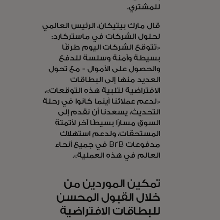
للمشتري.
قال مارك بيتيكان، الرئيس العالمي
لحلول الشركات في ماستركارد:
«تتوقع الشركات اليوم طرقًا
بسيطة وآمنة وسلسة للدفع
والحصول على الأموال - مع تحول
العديد منها إلى البطاقات
الافتراضية لتلبية هذه التوقعات»،
«لدعم عملائنا أينما كانوا في رحلة
التحديث، يسعدنا أن نقدم إلى
السوق مسارًا بسيطًا آخر لأتمتة
المستحقات، ولدعم استهلاك
مدفوعات B2B في جميع أنحاء
العالم في هذه العملية».
تمكين الموردين من
خلال القبول المحسن
للبطاقات الافتراضية