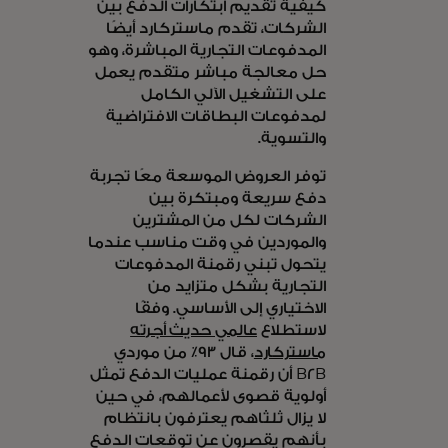
كيفية تقديم ابتكارات الدفع بين
الشركات، تقدم ماستركارد أيضًا
المدفوعات التجارية المباشرة، وهو
حل معالجة مباشر متقدم يعمل
على التشغيل الآلي الكامل
لمدفوعات البطاقات الافتراضية
والتسوية.
توفر العروض الموسعة معًا تجربة
دفع سريعة ومبتكرة بين
الشركات لكل من المشترين
والموردين في وقت مناسب عندما
يتحول تبني رقمنة المدفوعات
التجارية بشكل متزايد من
الاختياري إلى الأساسي. وفقًا
لاستطلاع
عالمي حديث أجرته
ماستركارد
، قال 93٪ من موردي
B2B أن رقمنة عمليات الدفع تمثل
أولوية قصوى لأعمالهم، في حين
لا يزال ثلثاهم يعترفون بانتظام
بأنهم يقصرون عن توقعات الدفع