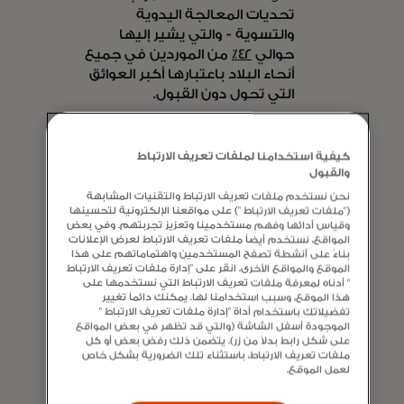
تحديات المعالجة اليدوية
والتسوية - والتي يشير إليها
حوالي
42٪
من الموردين في جميع
أنحاء البلاد باعتبارها أكبر العوائق
التي تحول دون القبول.
تعد
EazyPay
أيضًا واحدة من
أوائل شركاء الاستحواذ في الشرق
كيفية استخدامنا لملفات تعريف الارتباط
الأوسط الذين يقدمون الحل
والقبول
لتحويل تدفقات عمل الحسابات
نحن نستخدم ملفات تعريف الارتباط والتقنيات المشابهة
المستحقة القبض لعملائهم في
("ملفات تعريف الارتباط ") على مواقعنا الإلكترونية لتحسينها
وقياس أدائها وفهم مستخدمينا وتعزيز تجربتهم. وفي بعض
البحرين.
المواقع، نستخدم أيضاً ملفات تعريف الارتباط لعرض الإعلانات
بناءً على أنشطة تصفح المستخدمين واهتماماتهم على هذا
الموقع والمواقع الأخرى. انقر على "إدارة ملفات تعريف الارتباط
إزالة الدليل من
" أدناه لمعرفة ملفات تعريف الارتباط التي نستخدمها على
هذا الموقع، وسبب استخدامنا لها. يمكنك دائماً تغيير
المدفوعات التجارية
تفضيلاتك باستخدام أداة "إدارة ملفات تعريف الارتباط "
الموجودة أسفل الشاشة (والتي قد تظهر في بعض المواقع
على شكل رابط بدلاً من زر). يتضمن ذلك رفض بعض أو كل
الموجة التالية من ابتكارات الدفع
ملفات تعريف الارتباط، باستثناء تلك الضرورية بشكل خاص
B2B موجودة هنا - والعديد من
لعمل الموقع.
مزودي خدمات الدفع يتبنونها