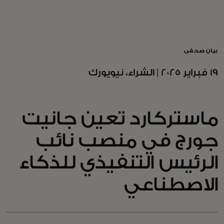
للأفراد
للأعمال
بيان صحفي
19 فبراير 2025 | الشراء، نيويورك
للمجتمع
ماستركارد تعين جانيت
للمبتكرين
جورج في منصب نائب
الأخبار و التوجهات
الرئيس التنفيذي للذكاء
الاصطناعي