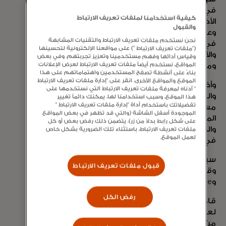
في ماستركارد الذي يركز على جهود الشركة
كيفية استخدامنا لملفات تعريف الارتباط
الأكثر أهمية في مجال الذكاء الاصطناعي
والقبول
وعلوم البيانات. كما سيلعب جورج دورًا مهمًا
نحن نستخدم ملفات تعريف الارتباط والتقنيات المشابهة
في المساعدة على تشكيل التكنولوجيا
("ملفات تعريف الارتباط ") على مواقعنا الإلكترونية لتحسينها
والأدوات والبنية التحتية لدعم علماء البيانات
وقياس أدائها وفهم مستخدمينا وتعزيز تجربتهم. وفي بعض
المواقع، نستخدم أيضاً ملفات تعريف الارتباط لعرض الإعلانات
ومواهب الذكاء الاصطناعي في ماستركارد.
بناءً على أنشطة تصفح المستخدمين واهتماماتهم على هذا
الموقع والمواقع الأخرى. انقر على "إدارة ملفات تعريف الارتباط
وأضاف جورج: "من الواضح أن الذكاء الاصطناعي
" أدناه لمعرفة ملفات تعريف الارتباط التي نستخدمها على
والبيانات ليست مجرد أدوات، بل هي أسس
هذا الموقع، وسبب استخدامنا لها. يمكنك دائماً تغيير
تفضيلاتك باستخدام أداة "إدارة ملفات تعريف الارتباط "
مستقبلنا". «أتطلع إلى التعاون مع هذا الفريق
الموجودة أسفل الشاشة (والتي قد تظهر في بعض المواقع
الموهوب لدفع حدود ما هو ممكن
على شكل رابط بدلاً من زر). يتضمن ذلك رفض بعض أو كل
والمساهمة في مهمة ماستركارد المتمثلة
ملفات تعريف الارتباط، باستثناء تلك الضرورية بشكل خاص
لعمل الموقع.
في ربط الاقتصاد الرقمي وتشغيله.»
سينضم جورج إلى ماستركارد في 24 فبراير.
قبول ملفات تعريف الارتباط
وقد شغلت سابقًا مناصب في Intel
وOracle.
رفض الكل
قامت ماستركارد بتسخير الذكاء الاصطناعي
لعقود من الزمن لتأمين شبكتها وحماية أكثر
من 159 مليار معاملة سنويًا. تعمل خبرتها