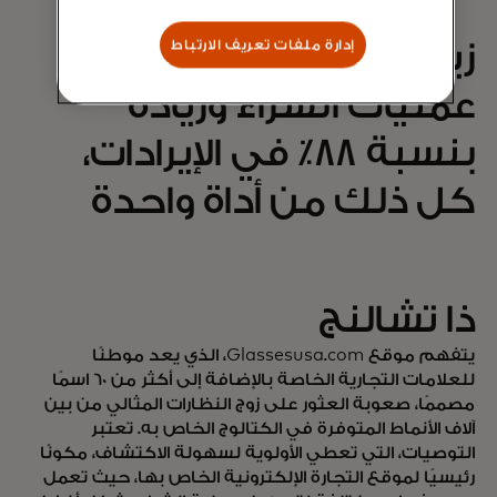
إدارة ملفات تعريف الارتباط
زيادة بنسبة 68٪ في
عمليات الشراء وزيادة
بنسبة 88٪ في الإيرادات،
كل ذلك من أداة واحدة
ذا تشالنج
يتفهم موقع Glassesusa.com، الذي يعد موطنًا
للعلامات التجارية الخاصة بالإضافة إلى أكثر من 60 اسمًا
مصممًا، صعوبة العثور على زوج النظارات المثالي من بين
آلاف الأنماط المتوفرة في الكتالوج الخاص به. تعتبر
التوصيات، التي تعطي الأولوية لسهولة الاكتشاف، مكونًا
رئيسيًا لموقع التجارة الإلكترونية الخاص بها، حيث تعمل