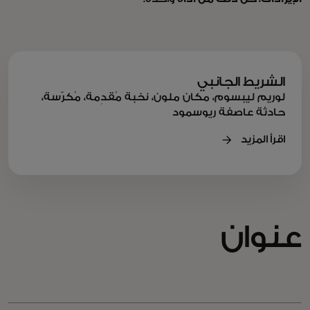
الشريط الجانبي
لوريم ليبسوم، مكان ملون، نخبة مُقدِمة، مُكرّسة،
حادثة عاصفة ريوسمود
اقرأ المزيد
عنوان