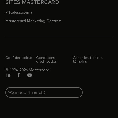
SITES MASTERCARD
s’ouvre dans un nouvel onglet
Priceless.com
s’ouvre dans un nouvel onglet
Mastercard Marketing Centre
Confidentialité
Conditions
Gérer les fichiers
d'utilisation
témoins
© 1994-2026 Mastercard.
LINKEDIN
Facebook
Youtube
Select
a
country