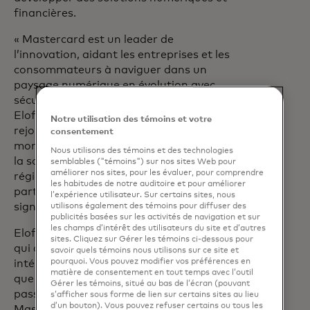
financières.
« Mastercard est un leader de
l’innovation, aidant les entreprises et les
consommateurs à naviguer dans un
paysage numérique en évolution avec
sécurité, confiance et aisance », a déclaré
Elofson. « Je suis enthousiaste à l’idée de
Notre utilisation des témoins et votre
rejoindre cette équipe talentueuse à un
consentement
moment aussi crucial, en s’appuyant sur
Nous utilisons des témoins et des technologies
la solide base de l’entreprise dans la
semblables ("témoins") sur nos sites Web pour
améliorer nos sites, pour les évaluer, pour comprendre
région et en travaillant aux côtés de nos
les habitudes de notre auditoire et pour améliorer
partenaires pour générer un impact
l’expérience utilisateur. Sur certains sites, nous
significatif. »
utilisons également des témoins pour diffuser des
publicités basées sur les activités de navigation et sur
les champs d’intérêt des utilisateurs du site et d’autres
Elofson succède à Balinder Ahluwalia,
sites. Cliquez sur Gérer les témoins ci-dessous pour
qui a occupé le poste de président
savoir quels témoins nous utilisons sur ce site et
pourquoi. Vous pouvez modifier vos préférences en
intérimaire de la division Canada, depuis
matière de consentement en tout temps avec l’outil
que son prédécesseur Sasha Krstic est
Gérer les témoins, situé au bas de l’écran (pouvant
passé à diriger l’intégration de
s’afficher sous forme de lien sur certains sites au lieu
d’un bouton). Vous pouvez refuser certains ou tous les
Mastercard de l’acquisition en