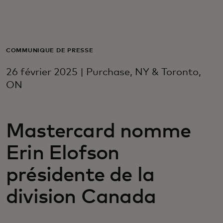
Pour vous
Pour l'entreprise
COMMUNIQUÉ DE PRESSE
26 février 2025 | Purchase, NY & Toronto,
Pour le monde
ON
Pour les innovateurs
Mastercard nomme
Erin Elofson
Actualités et tendances
présidente de la
division Canada