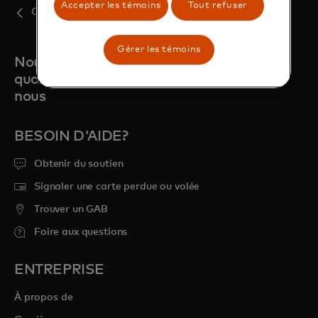
Accepter les témoins
Tout refuser
Obtenir de l'aide
Gérer les témoins
Nous sommes toujours là
quand vous avez besoin de
nous
BESOIN D'AIDE?
Obtenir du soutien
Signaler une carte perdue ou volée
Trouver un GAB
Foire aux questions
ENTREPRISE
À propos de