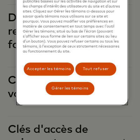
publicités basées sur les activités de navigation et sur
les champs d’intérêt des utilisateurs du site et d’autres
sites. Cliquez sur Gérer les témoins ci-dessous pour
Demandes de
savoir quels témoins nous utilisons sur ce site et
pourquoi. Vous pouvez modifier vos préférences en
matière de consentement en tout temps avec l’outil
renseignements des
Gérer les témoins, situé au bas de l’écran (pouvant
s’afficher sous forme de lien sur certains sites au lieu
forces de l'ordre
d’un bouton). Vous pouvez refuser certains ou tous les
témoins, à l’exception de ceux strictement nécessaires
au fonctionnement du site.
Accepter les témoins
Tout refuser
Carte perdue ou
Gérer les témoins
volée
Clés d'accès de