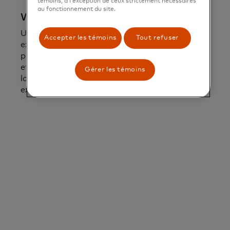
témoins, à l’exception de ceux strictement nécessaires
au fonctionnement du site.
World Legend Mastercard
Un monde hors du commun. Vivez une
Accepter les témoins
Tout refuser
expérience inoubliable grâce à des réservations
prioritaires dans des restaurants très réputés
et
difficiles à réserver
, des places privilégiées
Gérer les témoins
lors d'événements prestigieux et une
expérience simplifiée à l'aéroport.