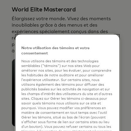
World Elite Mastercard
Élargissez votre monde. Vivez des moments
inoubliables grâce à des menus et des
expériences spécialement conçus dans des
restaurants très prisés, un accès prioritaire à la
prévente de billets et une expérience améliorée
Notre utilisation des témoins et votre
à l'aéroport.
consentement
Nous utilisons des témoins et des technologies
semblables ("témoins") sur nos sites Web pour
améliorer nos sites, pour les évaluer, pour comprendre
les habitudes de notre auditoire et pour améliorer
l’expérience utilisateur. Sur certains sites, nous
utilisons également des témoins pour diffuser des
publicités basées sur les activités de navigation et sur
les champs d’intérêt des utilisateurs du site et d’autres
sites. Cliquez sur Gérer les témoins ci-dessous pour
savoir quels témoins nous utilisons sur ce site et
pourquoi. Vous pouvez modifier vos préférences en
matière de consentement en tout temps avec l’outil
Gérer les témoins, situé au bas de l’écran (pouvant
s’afficher sous forme de lien sur certains sites au lieu
d’un bouton). Vous pouvez refuser certains ou tous les