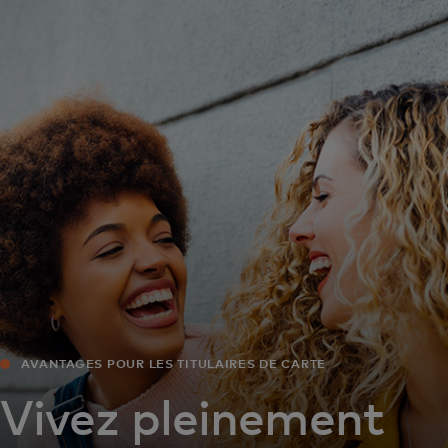
Pour vous
Pour l'entreprise
Pour le monde
Pour les innovateurs
Actualités et tendances
AVANTAGES POUR LES TITULAIRES DE CARTE
Vivez pleinement