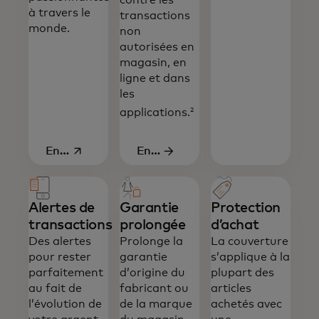
contre les
à travers le
transactions
monde.
non
autorisées en
magasin, en
ligne et dans
les
2
applications.
En
En
savoir
savoir
s’ouvre dans un nouvel onglet
plus
plus
Alertes de
Garantie
Protection
transactions
prolongée
d’achat
Des alertes
Prolonge la
La couverture
pour rester
garantie
s’applique à la
parfaitement
d’origine du
plupart des
au fait de
fabricant ou
articles
l’évolution de
de la marque
achetés avec