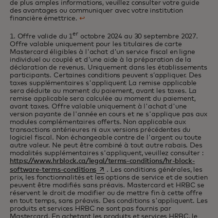
de plus amples informations, veuillez consulter votre guide
des avantages ou communiquer avec votre institution
financière émettrice.
↩
er
1. Offre valide du 1
octobre 2024 au 30 septembre 2027.
Offre valable uniquement pour les titulaires de carte
Mastercard éligibles à l'achat d'un service fiscal en ligne
individuel ou couplé et d'une aide à la préparation de la
déclaration de revenus. Uniquement dans les établissements
participants. Certaines conditions peuvent s’appliquer. Des
taxes supplémentaires s'appliquent La remise applicable
sera déduite au moment du paiement, avant les taxes. La
remise applicable sera calculée au moment du paiement,
avant taxes. Offre valable uniquement à l'achat d'une
version payante de l'année en cours et ne s'applique pas aux
modules complémentaires offerts. Non applicable aux
transactions antérieures ni aux versions précédentes du
logiciel fiscal. Non échangeable contre de l'argent ou toute
autre valeur. Ne peut être combiné à tout autre rabais. Des
modalités supplémentaires s'appliquent, veuillez consulter :
https://www.hrblock.ca/legal/terms-conditions/hr-block-
s’ouvre dans un nouvel onglet
software-terms-conditions
. Les conditions générales, les
prix, les fonctionnalités et les options de service et de soutien
peuvent être modifiés sans préavis. Mastercard et HRBC se
réservent le droit de modifier ou de mettre fin à cette offre
en tout temps, sans préavis. Des conditions s'appliquent. Les
produits et services HRBC ne sont pas fournis par
Mastercard. En achetant les produits et services HRBC, le