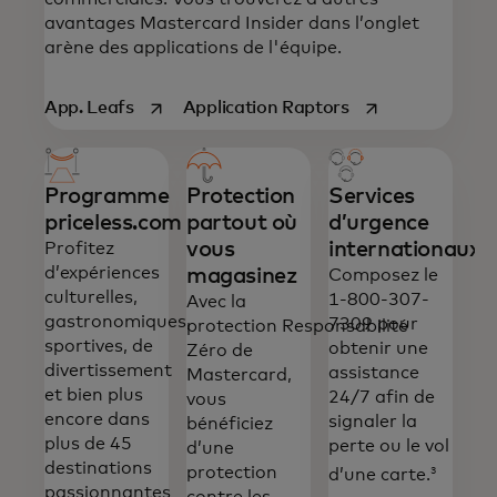
avantages Mastercard Insider dans l’onglet
arène des applications de l'équipe.
s’ouvre dans un nouvel onglet
s’ouvre dans un n
App. Leafs
Application Raptors
Programme
Protection
Services
priceless.com
partout où
d’urgence
vous
internationaux
Profitez
d’expériences
magasinez
Composez le
culturelles,
1-800-307-
Avec la
gastronomiques,
7309 pour
protection Responsabilité
Toutes nos cartes offrent un ensemble
sportives, de
obtenir une
Zéro de
d'avantages essentiels et vous donnent
divertissement
assistance
Mastercard,
accès à des récompenses et à des
et bien plus
24/7 afin de
vous
expériences qui vous plairont.
encore dans
signaler la
bénéficiez
plus de 45
perte ou le vol
d’une
destinations
protection
3
d’une carte.
passionnantes