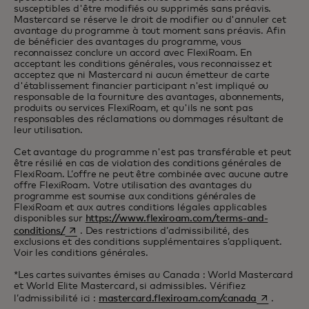
susceptibles d'être modifiés ou supprimés sans préavis.
Mastercard se réserve le droit de modifier ou d'annuler cet
avantage du programme à tout moment sans préavis. Afin
de bénéficier des avantages du programme, vous
reconnaissez conclure un accord avec FlexiRoam. En
acceptant les conditions générales, vous reconnaissez et
acceptez que ni Mastercard ni aucun émetteur de carte
d'établissement financier participant n'est impliqué ou
responsable de la fourniture des avantages, abonnements,
produits ou services FlexiRoam, et qu'ils ne sont pas
responsables des réclamations ou dommages résultant de
leur utilisation.
Cet avantage du programme n'est pas transférable et peut
être résilié en cas de violation des conditions générales de
FlexiRoam. L’offre ne peut être combinée avec aucune autre
offre FlexiRoam. Votre utilisation des avantages du
programme est soumise aux conditions générales de
FlexiRoam et aux autres conditions légales applicables
disponibles sur
https://www.flexiroam.com/terms-and-
s’ouvre dans un nouvel onglet
conditions/
. Des restrictions d’admissibilité, des
exclusions et des conditions supplémentaires s’appliquent.
Voir les conditions générales.
*Les cartes suivantes émises au Canada : World Mastercard
et World Elite Mastercard, si admissibles. Vérifiez
s’ouvre dan
l’admissibilité ici :
mastercard.flexiroam.com/canada
.