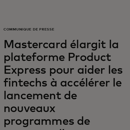
Pour vous
Pour l'entreprise
COMMUNIQUÉ DE PRESSE
Mastercard élargit la
Pour le monde
plateforme Product
Pour les innovateurs
Express pour aider les
fintechs à accélérer le
Actualités et tendances
lancement de
nouveaux
programmes de