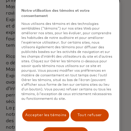
principale des solutions Fintech chez
Mastercard, a déclaré : « Nous sommes
Notre utilisation des témoins et votre
ravis d’élargir la portée du Product
consentement
Express à plus de partenaires, de régions
Nous utilisons des témoins et des technologies
et de solutions. En créant une meilleure
semblables ("témoins") sur nos sites Web pour
expérience pour toutes les parties, nous
améliorer nos sites, pour les évaluer, pour comprendre
les habitudes de notre auditoire et pour améliorer
favorisons l’innovation et réduisons le
l’expérience utilisateur. Sur certains sites, nous
temps de mise sur le marché. »
utilisons également des témoins pour diffuser des
publicités basées sur les activités de navigation et sur
Ricardo Dantas, PDG de Foxbit au Brésil,
les champs d’intérêt des utilisateurs du site et d’autres
sites. Cliquez sur Gérer les témoins ci-dessous pour
a déclaré : « Le partenariat avec
savoir quels témoins nous utilisons sur ce site et
Mastercard via la plateforme Product
pourquoi. Vous pouvez modifier vos préférences en
Express a apporté de nombreux
matière de consentement en tout temps avec l’outil
Gérer les témoins, situé au bas de l’écran (pouvant
avantages à Foxbit. Le processus
s’afficher sous forme de lien sur certains sites au lieu
d’intégration était simple et efficace,
d’un bouton). Vous pouvez refuser certains ou tous les
témoins, à l’exception de ceux strictement nécessaires
permettant une intégration rapide et
au fonctionnement du site.
sécurisée dans les services Mastercard.
La plateforme a non seulement accéléré
notre entrée dans l’écosystème mondial
Accepter les témoins
Tout refuser
des paiements, mais a aussi renforcé
notre capacité à offrir des solutions