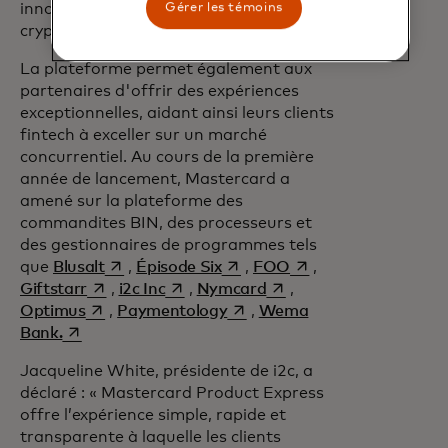
innovantes et fiables sur le marché des
Gérer les témoins
cryptomonnaies. »
La plateforme permet également aux
partenaires d'offrir des expériences
exceptionnelles, aidant ainsi leurs clients
fintech à exceller sur un marché
concurrentiel. Au cours de la première
année de lancement, Mastercard a
amené sur la plateforme des
commandites BIN, des processeurs et
des gestionnaires de programmes tels
s’ouvre dans un nouvel onglet
s’ouvre dans un nouvel onglet
s’ouvre dans un nouv
que
Blusalt
,
Épisode Six
,
FOO
,
s’ouvre dans un nouvel onglet
s’ouvre dans un nouvel onglet
s’ouvre dans un nouvel 
Giftstarr
,
i2c Inc
,
Nymcard
,
s’ouvre dans un nouvel onglet
s’ouvre dans un nouvel ongle
Optimus
,
Paymentology
,
Wema
s’ouvre dans un nouvel onglet
Bank.
Jacqueline White, présidente de i2c, a
déclaré : « Mastercard Product Express
offre l’expérience simple, rapide et
transparente à laquelle les clients