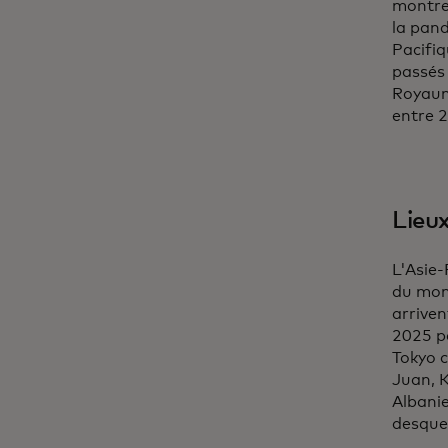
montre
la pand
Pacifiq
passés 
Royaum
entre 
Lieu
L'Asie-
du mond
arriven
2025 pa
Tokyo c
Juan, 
Albanie
desquel