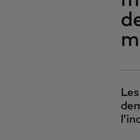
m
de
m
Les
dem
l’i