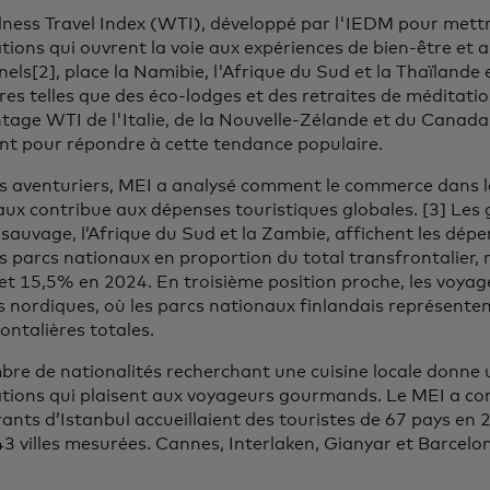
ness Travel Index (WTI), développé par l'IEDM pour mettr
tions qui ouvrent la voie aux expériences de bien-être et a
els[2], place la Namibie, l'Afrique du Sud et la Thaïlande e
res telles que des éco-lodges et des retraites de méditat
tage WTI de l'Italie, de la Nouvelle-Zélande et du Canada
nt pour répondre à cette tendance populaire.
es aventuriers, MEI a analysé comment le commerce dans l
ux contribue aux dépenses touristiques globales. [3] Les g
sauvage, l’Afrique du Sud et la Zambie, affichent les dépe
s parcs nationaux en proportion du total transfrontalier,
t 15,5% en 2024. En troisième position proche, les voyage
s nordiques, où les parcs nationaux finlandais représent
ontalières totales.
re de nationalités recherchant une cuisine locale donne 
tions qui plaisent aux voyageurs gourmands. Le MEI a con
ants d’Istanbul accueillaient des touristes de 67 pays en 2
3 villes mesurées. Cannes, Interlaken, Gianyar et Barcelon