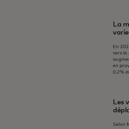
La m
varie
En 2024
vers l
augment
en pro
0,2% e
Les 
dépl
Selon M