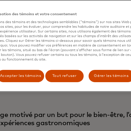
nale de la Ligue des champions à Londres : La victoire du 
isation des témoins et votre consentement
orussia Dortmund a entraîné une augmentation annuelle
ons des témoins et des technologies semblables ("témoins") sur nos sites Web 
épenses allemandes, dépassant la hausse globale de 14%.
os sites, pour les évaluer, pour comprendre les habitudes de notre auditoire et 
spagnoles ont bondi de 148% en glissement annuel, suggér
’expérience utilisateur. Sur certains sites, nous utilisons également des témoins
lébré en se faisant plaisir.
tés basées sur les activités de navigation et sur les champs d’intérêt des utilisat
tes. Cliquez sur Gérer les témoins ci-dessous pour savoir quels témoins nous util
urquoi. Vous pouvez modifier vos préférences en matière de consentement en t
rie mondiale de baseball à Los Angeles : Les débuts de S
er les témoins, situé au bas de l’écran (pouvant s’afficher sous forme de lien sur 
ries mondiales ont vu les dépenses des visiteurs japonais 
n bouton). Vous pouvez refuser certains ou tous les témoins, à l’exception de ce
 au fonctionnement du site.
x fois plus que l’augmentation transfrontalière.
inale de la Copa Libertadores à Buenos Aires : L’augment
Accepter les témoins
Tout refuser
Gérer les témoins
s touristes brésiliens, où les deux équipes étaient saluées
 celle de tous les pays étrangers.
e motivé par un but pour le bien-être, l
expériences gastronomiques