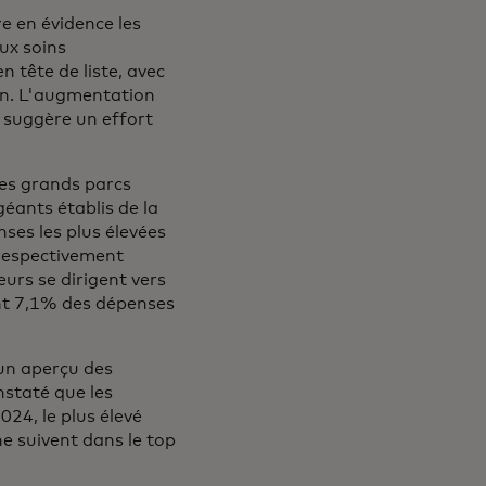
e en évidence les
ux soins
n tête de liste, avec
ion. L'augmentation
 suggère un effort
es grands parcs
éants établis de la
nses les plus élevées
 respectivement
urs se dirigent vers
ent 7,1% des dépenses
un aperçu des
staté que les
024, le plus élevé
e suivent dans le top