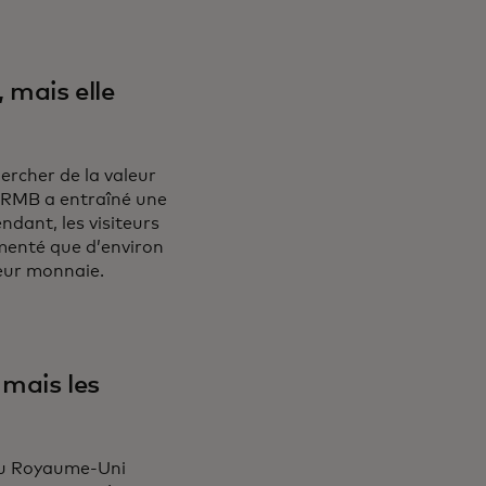
 mais elle
ercher de la valeur
u RMB a entraîné une
dant, les visiteurs
menté que d’environ
eur monnaie.
 mais les
 au Royaume-Uni