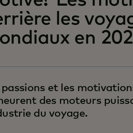
otive? Les moti
rrière les voya
ondiaux en 20
 passions et les motivation
eurent des moteurs puissa
ndustrie du voyage.