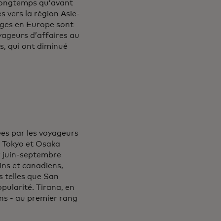
longtemps qu’avant
 vers la région Asie-
yages en Europe sont
yageurs d’affaires au
, qui ont diminué
sées par les voyageurs
. Tokyo et Osaka
r juin-septembre
ins et canadiens,
s telles que San
ularité. Tirana, en
ns - au premier rang