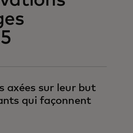
vations
ges
25
s axées sur leur but
nts qui façonnent