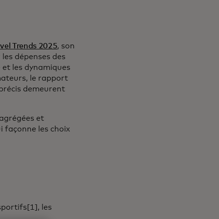
avel Trends 2025
, son
r les dépenses des
 et les dynamiques
ateurs, le rapport
 précis demeurent
 agrégées et
i façonne les choix
ortifs[1], les