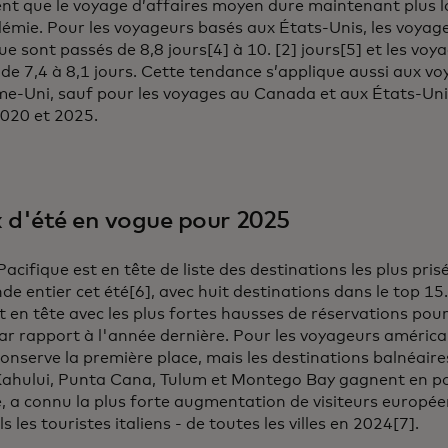
nt que le voyage d’affaires moyen dure maintenant plus 
émie. Pour les voyageurs basés aux États-Unis, les voyages
ue sont passés de 8,8 jours[4] à 10. [2] jours[5] et les vo
de 7,4 à 8,1 jours. Cette tendance s’applique aussi aux vo
e-Uni, sauf pour les voyages au Canada et aux États-Unis
2020 et 2025.
x d'été en vogue pour 2025
Pacifique est en tête de liste des destinations les plus pri
e entier cet été[6], avec huit destinations dans le top 15
t en tête avec les plus fortes hausses de réservations pou
r rapport à l'année dernière. Pour les voyageurs américa
onserve la première place, mais les destinations balnéaire
Kahului, Punta Cana, Tulum et Montego Bay gagnent en pop
, a connu la plus forte augmentation de visiteurs europée
s les touristes italiens - de toutes les villes en 2024[7].