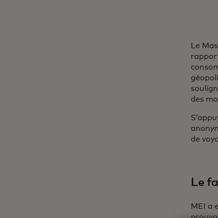
Le Mas
rapport
consomm
géopol
soulign
des mot
S’appu
anonymi
de voya
Le f
MEI a e
prouva