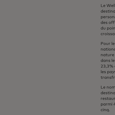
Le Well
destina
personn
des off
du poin
croissa
Pour l
nationa
nature 
dans le
23,3% e
les pay
transfr
Le nomb
destina
restaur
parmi 4
cinq.