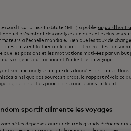
tercard Economics Institute (MEI) a publié
aujourd’hui Tr
 annuel présentant des analyses uniques et exclusives su
ateurs à l’échelle mondiale. Bien que les taux de change
itiques puissent influencer le comportement des consomm
e que les passions et les motivations motivées par un but
eurs majeurs qui façonnent l’industrie du voyage.
yant sur une analyse unique des données de transactions
sées ainsi que des sources tierces, le rapport révèle ce qu
ge aujourd’hui. Les principales conclusions incluent :
andom sportif alimente les voyages
xaminé les dépenses autour de trois grands événements sp
nt comme de puissants catalyseurs pour les voyages :