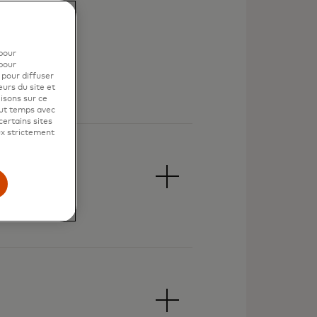
pour
pour
 pour diffuser
eurs du site et
isons sur ce
out temps avec
certains sites
ux strictement