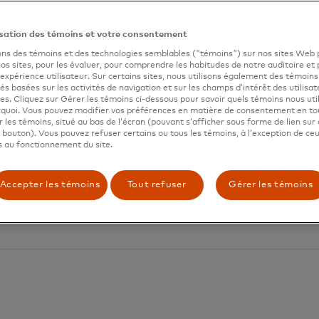
liard : Au cœur du
rs une économie plus
isation des témoins et votre consentement
able
ons des témoins et des technologies semblables ("témoins") sur nos sites Web 
os sites, pour les évaluer, pour comprendre les habitudes de notre auditoire et 
’expérience utilisateur. Sur certains sites, nous utilisons également des témoins
tés basées sur les activités de navigation et sur les champs d’intérêt des utilisat
tes. Cliquez sur Gérer les témoins ci-dessous pour savoir quels témoins nous util
urquoi. Vous pouvez modifier vos préférences en matière de consentement en t
er les témoins, situé au bas de l’écran (pouvant s’afficher sous forme de lien sur 
n bouton). Vous pouvez refuser certains ou tous les témoins, à l’exception de ce
 au fonctionnement du site.
Accepter les témoins
Tout refuser
Gérer les témoins