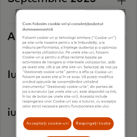
Cum folosim cookie-uri și consimțământul
dumneavoastră
August 2025
Folosim cookie-uri și tehnologii similare ("Cookie-uri")
pe site-urile noastre pentru a le îmbunătăți, a le
măsura performanța, a înțelege audiența și a optimiza
experiența utilizatorului. Pe unele site-uri, folosim
Cookie-uri și pentru a afișa reclame bazate pe
activitatea de navigare și interesele utilizatorilor, atât
pe acest site, cât și pe alte site-uri. Selectați de mai jos
Iulie 2025
"Gestionați cookie-urile" pentru a afla ce Cookie-uri
folosim pe acest site și în ce scop. Vă puteți modifica
oricând opțiunile de consimțământ utilizând
instrumentul "Gestionați cookie-urile", din partea de
jos a ecranului (pe unele site-uri, este disponibil ca link,
în loc de buton pe unele site-uri). Aceasta include
respingerea unor Cookie-uri sau a tuturor, cu excepția
celor strict necesare pentru funcționarea site-ului.
iunie 2025
Acceptați cookie-uri
Respingeți toate