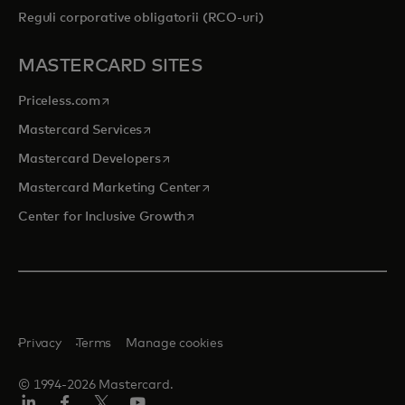
Reguli corporative obligatorii (RCO-uri)
MASTERCARD SITES
opens in a new tab
Priceless.com
opens in a new tab
Mastercard Services
opens in a new tab
Mastercard Developers
opens in a new tab
Mastercard Marketing Center
opens in a new tab
Center for Inclusive Growth
Privacy
Terms
Manage cookies
© 1994-2026 Mastercard.