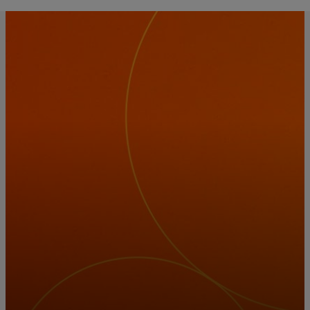
Pentru tine
Pentru companii
Pentru întreaga lume
Pentru inovatori
Știri și tendințe