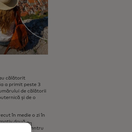
au călătorit
ia a primit peste 3
umărului de călătorii
puternică și de o
ecut în medie o zi în
ximativ două –
le mai calde. Pentru