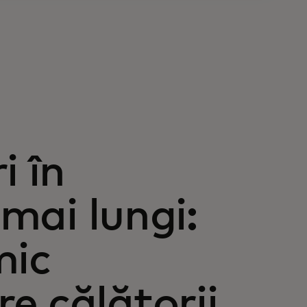
i în
 mai lungi:
mic
e călătorii