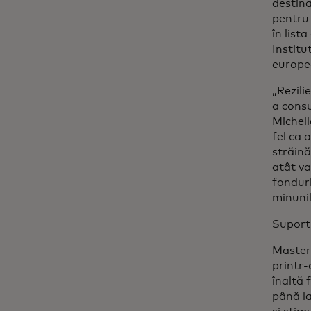
destina
pentru 
în list
Institu
europea
„Rezili
a consu
Michell
fel ca 
străină
atât va
fonduri
minunil
Suport 
Masterc
printr
înaltă 
până la