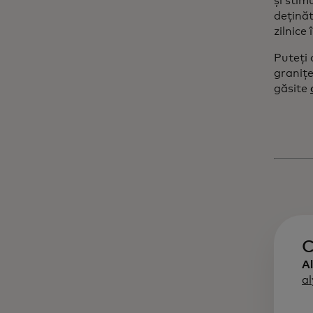
și stim
deținăt
zilnice 
Puteți 
graniț
găsite
C
A
a