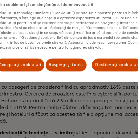
 creștere suplimentară de 6 grade Celsius a temperaturii,
im cookie-uri și consimțământul dumneavoastră
 șederii este de aproximativ o zi.
kie-uri și tehnologii similare ("Cookie-uri") pe site-urile noastre pentru a le îmb
ormanța, a înțelege audiența și a optimiza experiența utilizatorului. Pe unele si
mentează economia din mers.
Consumatorii au prioritizat 
kie-uri și pentru a afișa reclame bazate pe activitatea de navigare și interesele u
cative în detrimentul bunurilor materiale, chiar și atunci 
t site, cât și pe alte site-uri. Selectați de mai jos "Gestionați cookie-urile" pent
folosim pe acest site și în ce scop. Vă puteți modifica oricând opțiunile de con
elile pentru experiențe totalizează acum 12% din vânzările
nstrumentul "Gestionați cookie-urile", din partea de jos a ecranului (pe unele site
ngPulse Destinations
, care măsoară vânzările cu amănuntu
ca link, în loc de buton pe unele site-uri). Aceasta include respingerea unor Cooki
 excepția celor strict necesare pentru funcționarea site-ului.
pentru toate formele de plată - cel mai ridicat nivel din ultim
d cu martie 2024. În fața celor mai mulți, australienii tin
ci dolari pe experiențe și viață de noapte, comparativ cu m
Acceptați cookie-uri
Respingeți toate
Gestionați cookie-ur
i aproape de unul din 10.
nd cu toată aprinderea înainte.
Croazierele revin în forță,
 cu pasageri de croazieră fiind cu aproximativ 16% peste n
trimestru. Cererea de croaziere este în creștere și în portur
, Bahamas a primit încă 2,9 milioane de pasageri sosiți pe
ile din 2019. Pentru mulți călători, diferența tot mai mare 
re și hoteluri a făcut ca acestea să fie o opțiune mai acces
dă.
destinații în tendințe — și imitații.
Deși Japonia a devenit l