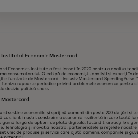
 Institutul Economic Mastercard
rd Economics Institute a fost lansat în 2020 pentru a analiza ten
sma consumatorului. O echipă de economiști, analiști și experți în 
iile furnizate de Mastercard - inclusiv Mastercard SpendingPulse ™ -
 furniza rapoarte periodice privind problemele economice pentru clie
de decizie politică cheie.
 Mastercard
rd susține economiile și sprijină oamenii din peste 200 de țări și te
 cu clienții noștri, construim o economie rezilientă în care toată l
 gamă largă de opțiuni de plată digitală, făcând tranzacțiile sigure,
le. Tehnologia și inovația noastră, parteneriatele și rețelele noastr
 set unic de produse și servicii care ajută oamenii, companiile și guve
e potențial.