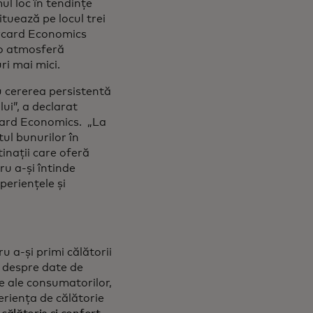
ul loc în tendințe
tuează pe locul trei
ercard Economics
ă o atmosferă
ri mai mici.
u cererea persistentă
ui”, a declarat
rcard Economics. „La
tul bunurilor în
tinații care oferă
ru a-și întinde
periențele și
u a-și primi călătorii
ii despre date de
e ale consumatorilor,
eriența de călătorie