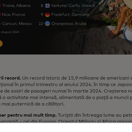
ii record.
Un record istoric de 15,9 milioane de americani 
țional în primul trimestru al anului 2024, în timp ce Japon
e de sosiri de pasageri numai în martie 2024. Creșterea n
ă o activitate mai intensă, alimentată de o piață a muncii 
 mai puternică de a călători.
ber pentru mai mult timp.
Turiștii din întreaga lume au petr
 vacanță – cei din Europa, Orientul Mijlociu și Africa apro
a fiind determinată de destinațiile accesibile și de climate