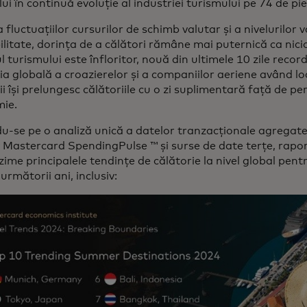
lui în continuă evoluție al industriei turismului pe 74 de pie
a fluctuațiilor cursurilor de schimb valutar și a nivelurilor 
ilitate, dorința de a călători rămâne mai puternică ca nici
l turismului este înfloritor, nouă din ultimele 10 zile record 
ia globală a croazierelor și a companiilor aeriene având loc
ii își prelungesc călătoriile cu o zi suplimentară față de p
ie.
-se pe o analiză unică a datelor tranzacționale agregate
v Mastercard SpendingPulse ™ și surse de date terțe, rapor
ime principalele tendințe de călătorie la nivel global pentr
următorii ani, inclusiv: