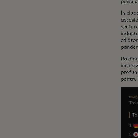
peisaju
În ciud
accesib
sectoru
industr
călător
pandem
Bazându
inclusi
profunz
pentru 