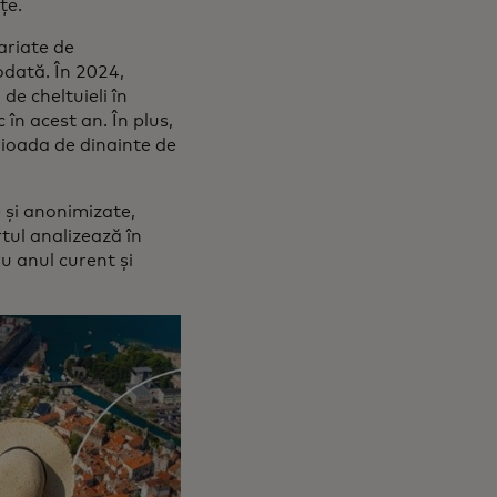
țe.
variate de
odată. În 2024,
de cheltuieli în
 în acest an. În plus,
erioada de dinainte de
 și anonimizate,
tul analizează în
u anul curent și