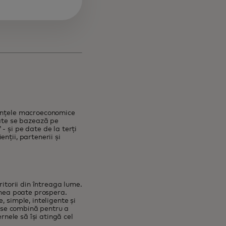
dințele macroeconomice
date se bazează pe
 și pe date de la terți
nții, partenerii și
ritorii din întreaga lume.
umea poate prospera.
 simple, inteligente și
e se combină pentru a
rnele să își atingă cel