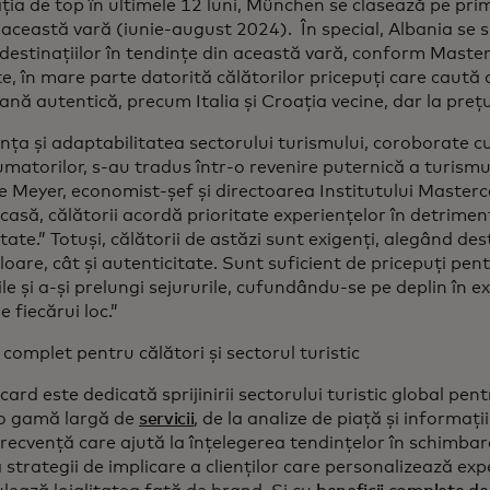
ția de top în ultimele 12 luni, München se clasează pe prim
această vară (iunie-august 2024). În special, Albania se si
a destinațiilor în tendințe din această vară, conform Mast
te, în mare parte datorită călătorilor pricepuți care caut
nă autentică, precum Italia și Croația vecine, dar la prețu
ența și adaptabilitatea sectorului turismului, coroborate c
matorilor, s-au tradus într-o revenire puternică a turismul
e Meyer, economist-șef și directoarea Institutului Maste
acasă, călătorii acordă prioritate experiențelor în detrimen
tate.” Totuși, călătorii de astăzi sunt exigenți, alegând des
loare, cât și autenticitate. Sunt suficient de pricepuți pent
le și a-și prelungi sejururile, cufundându-se pe deplin în ex
e fiecărui loc.”
complet pentru călători și sectorul turistic
ard este dedicată sprijinirii sectorului turistic global pentr
-o gamă largă de
servicii
, de la analize de piață și informaț
frecvență care ajută la înțelegerea tendințelor în schimbar
 strategii de implicare a clienților care personalizează exp