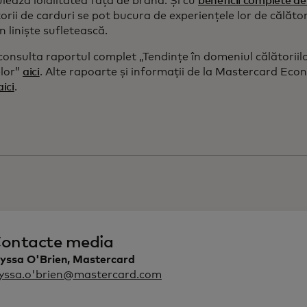
ulează loialitatea față de brand. Și cu
beneficii complete de 
orii de carduri se pot bucura de experiențele lor de călătorie
în liniște sufletească.
consulta raportul complet „Tendințe în domeniul călătoriil
elor”
aici
. Alte rapoarte și informații de la Mastercard Econ
aici
.
ontacte media
lyssa O'Brien, Mastercard
lyssa.o'brien@mastercard.com