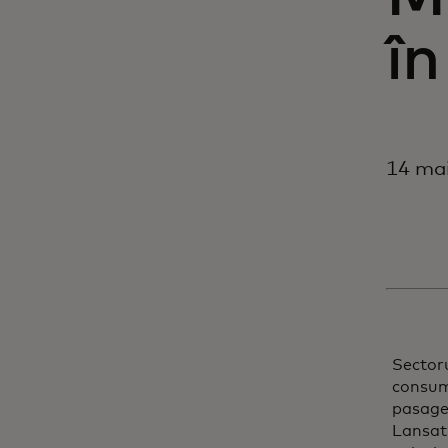
în
14 mai
Sectoru
consum 
pasager
Lansat 