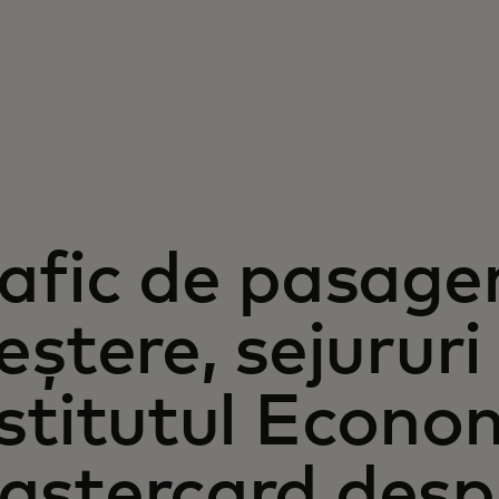
afic de pasager
eștere, sejururi
stitutul Econo
stercard despr