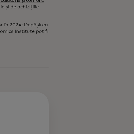
călătorie și confort
,
 și de achizițiile
or în 2024: Depășirea
omics Institute pot fi