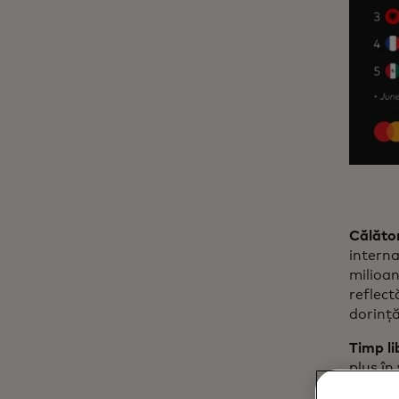
Călător
interna
milioan
reflect
dorință
Timp li
plus în
tendinț