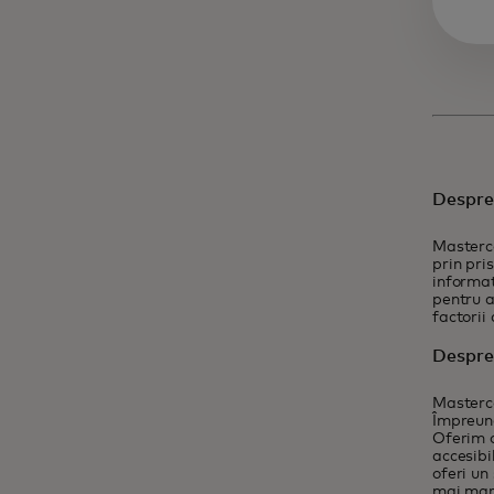
Despre
Masterca
prin pri
informaț
pentru a
factorii 
Despre
Masterca
Împreună
Oferim o
accesibi
oferi un
mai mar