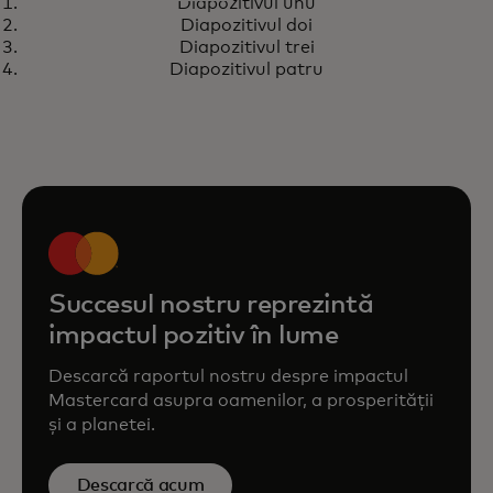
Diapozitivul unu
Cum putem reduce diferența
opens in a new tab
Află mai multe
Diapozitivul doi
dintre accesul la servicii
Diapozitivul trei
financiare și stabilitatea
Diapozitivul patru
financiară pe termen lung
Succesul nostru reprezintă
impactul pozitiv în lume
Descarcă raportul nostru despre impactul
Mastercard asupra oamenilor, a prosperității
și a planetei.
Descarcă acum