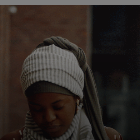
Pentru tine
Pentru companii
Pentru întreaga lume
Pentru inovatori
Știri și tendințe