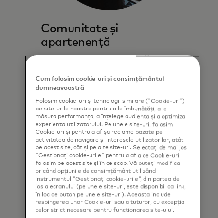
Comunitate și
apartenență
Când oamenii prosperă, comunitățile,
Credem într-o lume în care fiecare
afacerile și economia prosperă.
are acces la oportunități, atât în
interiorul, cât și în afara sediilor
Cum folosim cookie-uri și consimțământul
dumneavoastră
noastre.
Folosim cookie-uri și tehnologii similare ("Cookie-uri")
pe site-urile noastre pentru a le îmbunătăți, a le
Află mai multe
măsura performanța, a înțelege audiența și a optimiza
experiența utilizatorului. Pe unele site-uri, folosim
Cookie-uri și pentru a afișa reclame bazate pe
activitatea de navigare și interesele utilizatorilor, atât
pe acest site, cât și pe alte site-uri. Selectați de mai jos
"Gestionați cookie-urile" pentru a afla ce Cookie-uri
folosim pe acest site și în ce scop. Vă puteți modifica
oricând opțiunile de consimțământ utilizând
instrumentul "Gestionați cookie-urile", din partea de
jos a ecranului (pe unele site-uri, este disponibil ca link,
în loc de buton pe unele site-uri). Aceasta include
respingerea unor Cookie-uri sau a tuturor, cu excepția
celor strict necesare pentru funcționarea site-ului.