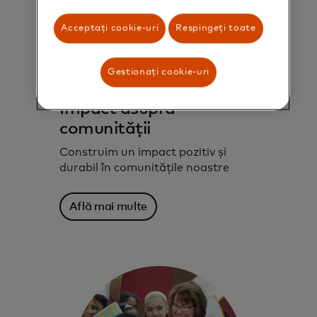
Acceptați cookie-uri
Respingeți toate
Gestionați cookie-uri
Impact asupra
comunității
Construim un impact pozitiv și
durabil în comunitățile noastre
Află mai multe