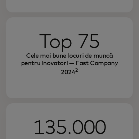
Top 75
Cele mai bune locuri de muncă
pentru inovatori — Fast Company
2
2024
Continuăm să cultivăm un mediu de lucru
în care fiecare persoană are șansa de a
reuși și de a-și aduce contribuția în
comunitatea sa.
135.000