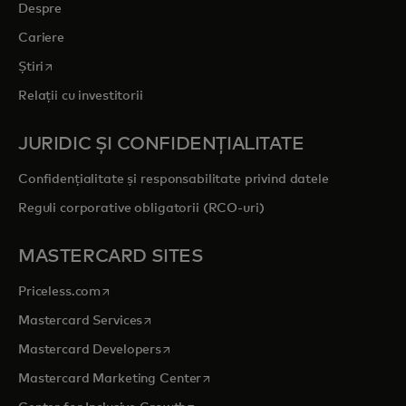
Despre
Cariere
opens in a new tab
Știri
Relații cu investitorii
JURIDIC ȘI CONFIDENȚIALITATE
Confidențialitate și responsabilitate privind datele
Reguli corporative obligatorii (RCO-uri)
MASTERCARD SITES
opens in a new tab
Priceless.com
opens in a new tab
Mastercard Services
opens in a new tab
Mastercard Developers
opens in a new tab
Mastercard Marketing Center
opens in a new tab