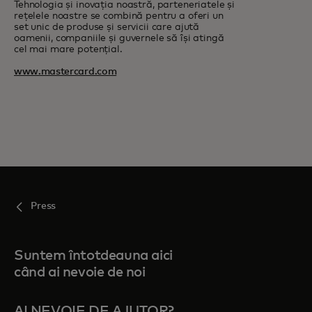
Tehnologia și inovația noastră, parteneriatele și
rețelele noastre se combină pentru a oferi un
set unic de produse și servicii care ajută
oamenii, companiile și guvernele să își atingă
cel mai mare potențial.
www.mastercard.com
Press
Suntem întotdeauna aici
când ai nevoie de noi
AI NEVOIE DE AJUTOR?