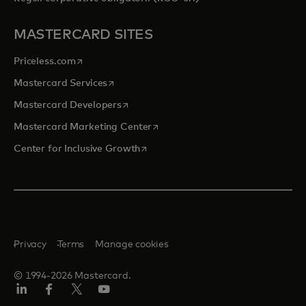
MASTERCARD SITES
opens in a new tab
Priceless.com
opens in a new tab
Mastercard Services
opens in a new tab
Mastercard Developers
opens in a new tab
Mastercard Marketing Center
opens in a new tab
Center for Inclusive Growth
Privacy
Terms
Manage cookies
© 1994-2026 Mastercard.
Linkedin
Facebook
Twitter/X
Youtube