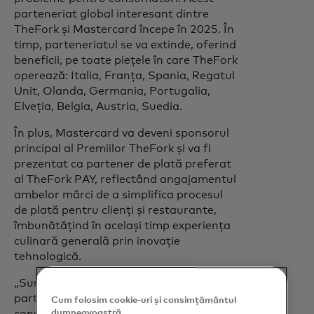
parteneriat global interesant dintre
TheFork și Mastercard începe în 2025. În
timp, parteneriatul se va extinde, oferind
beneficii, pe toate piețele în care TheFork
operează: Italia, Franța, Spania, Regatul
Unit, Olanda, Germania, Portugalia,
Elveția, Belgia, Austria, Suedia.
În plus, Mastercard va deveni sponsorul
principal al Premiilor TheFork și va fi
prezentat ca partener de plată preferat
al TheFork PAY, reflectând angajamentul
ambelor mărci de a simplifica procesul
de plată pentru clienți și restaurante,
îmbunătățind în același timp experiența
culinară generală prin inovație
tehnologică.
„Suntem încântați să încheiem acest
parteneriat cu Mastercard și să ne
Cum folosim cookie-uri și consimțământul
dumneavoastră