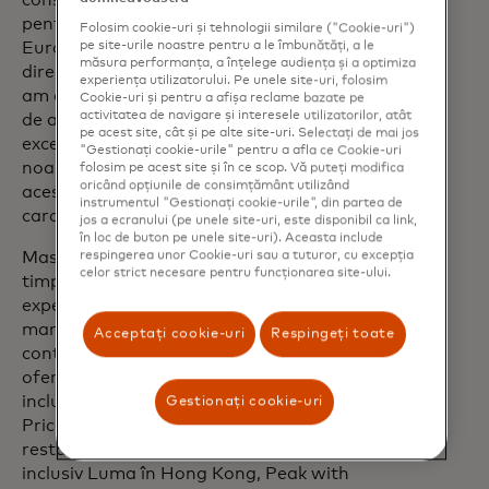
consolidăm poziția de partener principal
pentru industria restaurantelor din
Folosim cookie-uri și tehnologii similare ("Cookie-uri")
pe site-urile noastre pentru a le îmbunătăți, a le
Europa”, a declarat Jose Noguer,
măsura performanța, a înțelege audiența și a optimiza
director de marketing al TheFork. „Ne-
experiența utilizatorului. Pe unele site-uri, folosim
am angajat să ne extindem capacitatea
Cookie-uri și pentru a afișa reclame bazate pe
activitatea de navigare și interesele utilizatorilor, atât
de a oferi experiențe culinare
pe acest site, cât și pe alte site-uri. Selectați de mai jos
excepționale și unice pe toate piețele
"Gestionați cookie-urile" pentru a afla ce Cookie-uri
noastre și suntem încântați să oferim
folosim pe acest site și în ce scop. Vă puteți modifica
oricând opțiunile de consimțământ utilizând
aceste experiențe deținătorilor de
instrumentul "Gestionați cookie-urile", din partea de
carduri Mastercard.”
jos a ecranului (pe unele site-uri, este disponibil ca link,
în loc de buton pe unele site-uri). Aceasta include
respingerea unor Cookie-uri sau a tuturor, cu excepția
Mastercard se concentrează de mult
celor strict necesare pentru funcționarea site-ului.
timp pe aducerea la viață a unor
experiențe culinare incredibile în orașele
mari din întreaga lume. Compania
Acceptați cookie-uri
Respingeți toate
continuă să își extindă portofoliul de
oferte culinare atent selecționate, care
include astăzi Priceless Experiences,
Gestionați cookie-uri
Priceless Tables, ambasadori bucătari și
restaurante renumite din întreaga lume,
inclusiv Luma în Hong Kong, Peak with