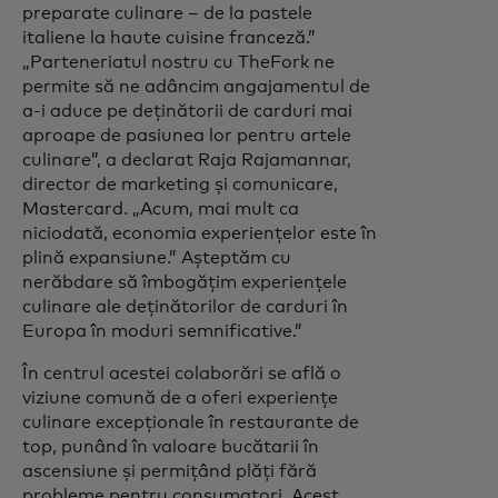
preparate culinare – de la pastele
italiene la haute cuisine franceză.”
„Parteneriatul nostru cu TheFork ne
permite să ne adâncim angajamentul de
a-i aduce pe deținătorii de carduri mai
aproape de pasiunea lor pentru artele
culinare”, a declarat Raja Rajamannar,
director de marketing și comunicare,
Mastercard. „Acum, mai mult ca
niciodată, economia experiențelor este în
plină expansiune.” Așteptăm cu
nerăbdare să îmbogățim experiențele
culinare ale deținătorilor de carduri în
Europa în moduri semnificative.”
În centrul acestei colaborări se află o
viziune comună de a oferi experiențe
culinare excepționale în restaurante de
top, punând în valoare bucătarii în
ascensiune și permițând plăți fără
probleme pentru consumatori. Acest