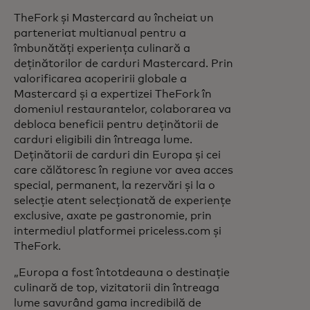
TheFork și Mastercard au încheiat un
parteneriat multianual pentru a
îmbunătăți experiența culinară a
deținătorilor de carduri Mastercard. Prin
valorificarea acoperirii globale a
Mastercard și a expertizei TheFork în
domeniul restaurantelor, colaborarea va
debloca beneficii pentru deținătorii de
carduri eligibili din întreaga lume.
Deținătorii de carduri din Europa și cei
care călătoresc în regiune vor avea acces
special, permanent, la rezervări și la o
selecție atent selecționată de experiențe
exclusive, axate pe gastronomie, prin
intermediul platformei priceless.com și
TheFork.
„Europa a fost întotdeauna o destinație
culinară de top, vizitatorii din întreaga
lume savurând gama incredibilă de