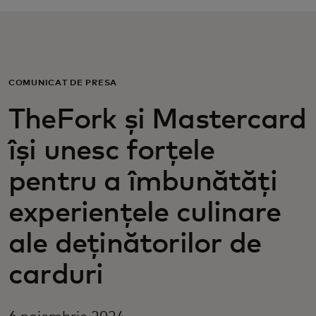
Pentru tine
Pentru companii
COMUNICAT DE PRESĂ
TheFork și Mastercard
Pentru întreaga lume
își unesc forțele
Pentru inovatori
pentru a îmbunătăți
experiențele culinare
Știri și tendințe
ale deținătorilor de
carduri