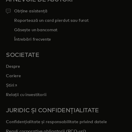
Obține asistență
Raportează un card pierdut sau furat
Găsește un bancomat
Întrebări frecvente
SOCIETATE
Despre
Cariere
opens in a new tab
Știri
Relații cu investitorii
JURIDIC ȘI CONFIDENȚIALITATE
Confidențialitate și responsabilitate privind datele
Reguli corporative obligatorii (RCO-uri)