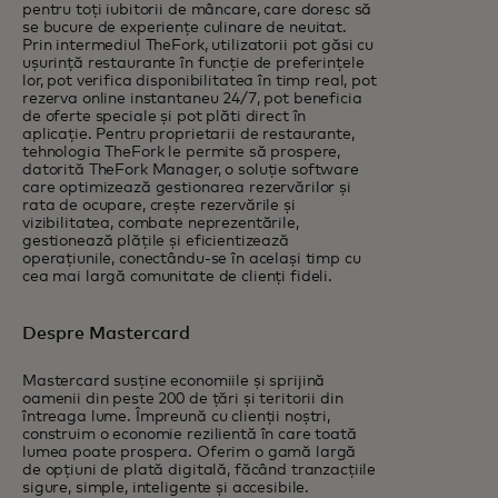
pentru toți iubitorii de mâncare, care doresc să
se bucure de experiențe culinare de neuitat.
Prin intermediul TheFork, utilizatorii pot găsi cu
ușurință restaurante în funcție de preferințele
lor, pot verifica disponibilitatea în timp real, pot
rezerva online instantaneu 24/7, pot beneficia
de oferte speciale și pot plăti direct în
aplicație. Pentru proprietarii de restaurante,
tehnologia TheFork le permite să prospere,
datorită TheFork Manager, o soluție software
care optimizează gestionarea rezervărilor și
rata de ocupare, crește rezervările și
vizibilitatea, combate neprezentările,
gestionează plățile și eficientizează
operațiunile, conectându-se în același timp cu
cea mai largă comunitate de clienți fideli.
Despre Mastercard
Mastercard susține economiile și sprijină
oamenii din peste 200 de țări și teritorii din
întreaga lume. Împreună cu clienții noștri,
construim o economie rezilientă în care toată
lumea poate prospera. Oferim o gamă largă
de opțiuni de plată digitală, făcând tranzacțiile
sigure, simple, inteligente și accesibile.