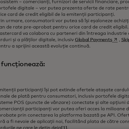
osistem – comercianți, furnizori de servicii financiare, proc
rtofele digitale – vor putea prezenta oferte de rate pen
ice card de credit eligibil de la emitenții participanți.
in urmare, consumatorii vor putea să își eșaloneze achiziții
an de rate pre-aprobat pentru orice card de credit eligibil.
stercard va colabora cu parteneri din întreaga industrie 
opens i
rduri și a plăților digitale, inclusiv
Global Payments
,
Ski
entru a sprijini această evoluț
funcționează:
itenții participanți își pot extinde ofertele atașate cardul
nale de plată pentru consumatori, inclusiv portofele digit
steme POS (puncte de vânzare) conectate și alte opțiuni de
mercianții participanți vor putea oferi acces la milioane 
robate prin conectarea la platforma bazată pe API. Ofert
ră a fi nevoie de aplicații noi, facilitând plata de către c
rdurile pe care le dețin deja
[1]
.