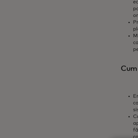
ec
po
or
Pr
pl
Ma
ca
p
Cum 
Em
ca
si
Co
ap
fă
ca