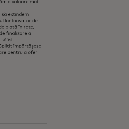
răm o valoare mai
i să extindem
l lor inovator de
de plată în rate,
de finalizare a
să își
Splitit împărtășesc
iare pentru a oferi
rea comenzii.