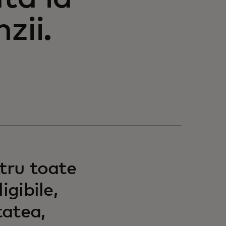
zii.
tru toate
igibile,
tatea,