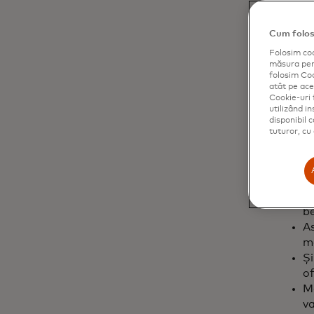
Pr
co
Cum folos
pe
Folosim coo
ș
măsura perf
folosim Coo
atât pe aces
Cookie-uri 
utilizând i
De c
disponibil 
tuturor, cu
Pe
ce
be
As
ma
Și
of
Ma
va