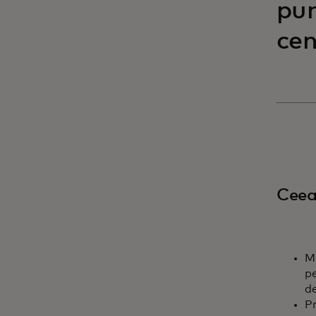
pun
cen
Ceea
Ma
pe
de
Pr