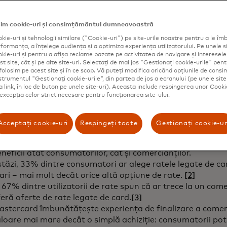
in intermediul capacităților de personalizare ale Mastercar
mercianții pot oferi consumatorilor eligibili opțiunea de a
im cookie-uri și consimțământul dumneavoastră
rsonalizate de plată în rate, în timp. Acest lucru le oferă m
kie-uri și tehnologii similare ("Cookie-uri") pe site-urile noastre pentru a le îmb
i control asupra achizițiilor mari, de la călător
ormanța, a înțelege audiența și a optimiza experiența utilizatorului. Pe unele si
kie-uri și pentru a afișa reclame bazate pe activitatea de navigare și interesele u
t site, cât și pe alte site-uri. Selectați de mai jos "Gestionați cookie-urile" pent
folosim pe acest site și în ce scop. Vă puteți modifica oricând opțiunile de con
nstrumentul "Gestionați cookie-urile", din partea de jos a ecranului (pe unele site
e contează:
ca link, în loc de buton pe unele site-uri). Aceasta include respingerea unor Cooki
 excepția celor strict necesare pentru funcționarea site-ului.
Acceptați cookie-uri
Respingeți toate
Gestionați cookie-ur
 măsură ce consumatorii fac achiziții mai mari – fie online
rerea crește așteptările pentru opțiuni de plată mai flexib
neficii atât consumatorilor, cât și comercianților.
tăzi, 33% dintre consumatori ar alege ratele legate de car
ri – mai mult decât orice altă opțiune de rate.
[2]
 67% dintre utilizatorii de rate spun că ar trece la un com
eră oferte de rate legate de card.
[3]
stercard îmbunătățește experiența de finalizare a comenz
loare mai mare decât o simplă achiziție: consumatorii pot p