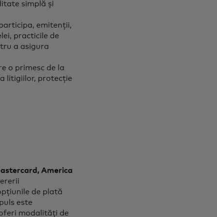
litate simplă și
articipa, emitenții,
ei, practicile de
ntru a asigura
re o primesc de la
litigiilor, protecție
Mastercard, America
ererii
opțiunile de plată
puls este
oferi modalități de