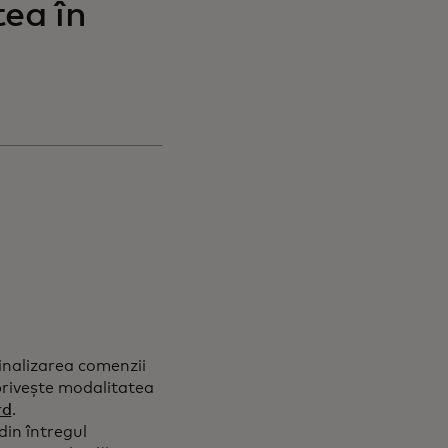
tea în
inalizarea comenzii
privește modalitatea
rd
.
din întregul