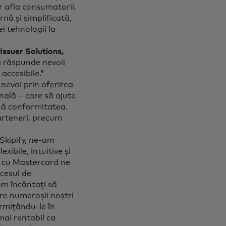
ar afla consumatorii.
ă și simplificată,
i tehnologii la
Issuer Solutions,
a răspunde nevoii
accesibile.”
nevoi prin oferirea
nală – care să ajute
ină conformitatea.
arteneri, precum
Skipify, ne-am
xibile, intuitive și
 cu Mastercard ne
ocesul de
em încântați să
re numeroșii noștri
ermițându-le în
mai rentabil ca