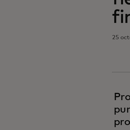
fi
25 oc
Pro
pun
pro