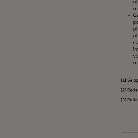
n
m
Co
pa
pl
pl
co
îm
vi
m
[1]
Se apl
[2] Red
[3] Red