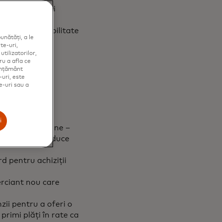
d, emitenții și
 primi oferte
ai multă flexibilitate
unătăți, a le
ii la cumpărături.
te-uri,
tilizatorilor,
ru a afla ce
simțământ
-uri, este
e-uri sau a
i
, fie în magazine –
ile, care pot aduce
d pentru achiziții
erciant nou care
ii pentru a oferi o
rimi plăți în rate ca