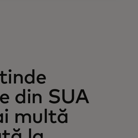
xtinde
te din SUA
ai multă
ată la