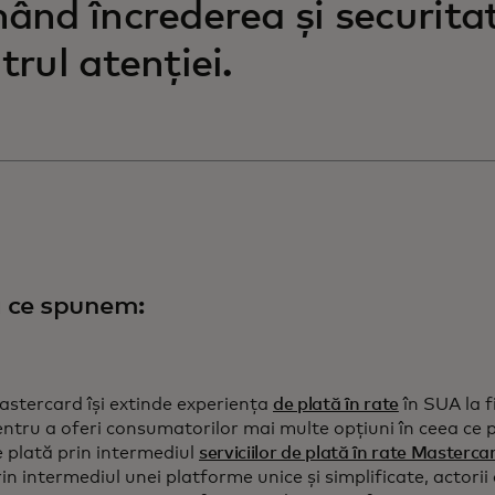
ând încrederea și securita
trul atenției.
 ce spunem:
stercard își extinde experiența
de plată în rate
în SUA la f
ntru a oferi consumatorilor mai multe opțiuni în ceea ce 
 plată prin intermediul
serviciilor de plată în rate Masterca
in intermediul unei platforme unice și simplificate, actorii 