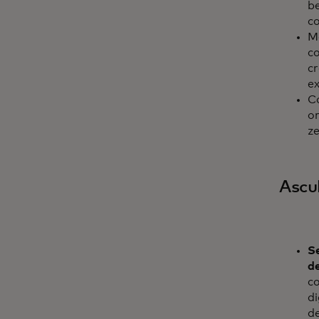
be
co
Ma
co
cr
ex
Co
or
ze
Ascul
S
d
co
di
de