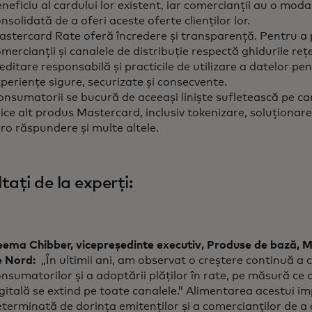
neficiu al cardului lor existent, iar comercianții au o moda
nsolidată de a oferi aceste oferte clienților lor.
stercard Rate oferă încredere și transparență. Pentru a p
mercianții și canalele de distribuție respectă ghidurile rețel
editare responsabilă și practicile de utilizare a datelor pe
periențe sigure, securizate și consecvente.
nsumatorii se bucură de aceeași liniște sufletească pe ca
ice alt produs Mastercard, inclusiv tokenizare, soluționarea 
ro răspundere și multe altele.
tați de la experți:
eema Chibber, vicepreședinte executiv, Produse de bază, 
e Nord:
„În ultimii ani, am observat o creștere continuă a c
nsumatorilor și a adoptării plăților în rate, pe măsură ce 
gitală se extind pe toate canalele.” Alimentarea acestui im
terminată de dorința emitenților și a comercianților de a 