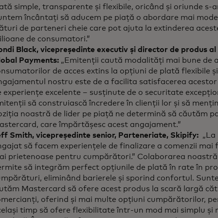
ată simple, transparente și flexibile, oricând și oriunde s-
untem încântați să aducem pe piață o abordare mai modern
ături de parteneri cheie care pot ajuta la extinderea aceste
ilioane de consumatori.”
ndi Black, vicepreședinte executiv și director de produs al 
lobal Payments:
„Emitenții caută modalități mai bune de 
nsumatorilor de acces extins la opțiuni de plată flexibile și 
gajamentul nostru este de a facilita satisfacerea acestor 
 experiențe excelente – susținute de o securitate excepțio
itenții să construiască încredere în clienții lor și să menț
ziția noastră de lider pe piață ne determină să căutăm p
astercard, care împărtășesc acest angajament.”
ff Smith, vicepreședinte senior, Parteneriate, Skipify:
„La 
gajat să facem experiențele de finalizare a comenzii mai fle
ai prietenoase pentru cumpărători.” Colaborarea noastră
rmite să integrăm perfect opțiunile de plată în rate în pr
mpărături, eliminând barierele și sporind confortul. Sunt
utăm Mastercard să ofere acest produs la scară largă căt
mercianți, oferind și mai multe opțiuni cumpărătorilor, p
elași timp să ofere flexibilitate într-un mod mai simplu și 