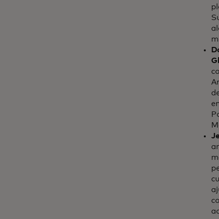
pl
S
al
m
Do
G
co
An
de
em
Po
M
Je
an
m
pe
cu
aj
co
ac