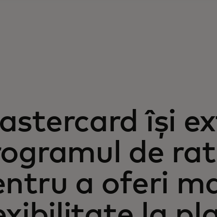
stercard își e
rogramul de ra
ntru a oferi m
exibilitate la pl