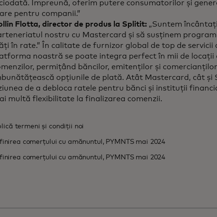
iciodată. Împreună, oferim putere consumatorilor și gene
are pentru companii.”
llin Flotta, director de produs la Splitit:
„Suntem încântaț
rteneriatul nostru cu Mastercard și să susținem programu
ăți în rate.” În calitate de furnizor global de top de servicii 
atforma noastră se poate integra perfect în mii de locații 
menzilor, permițând băncilor, emitenților și comercianților 
bunătățească opțiunile de plată. Atât Mastercard, cât și 
ziunea de a debloca ratele pentru bănci și instituții financ
ai multă flexibilitate la finaliza
ică termeni și condiții noi
efinirea comerțului cu amănuntul, PYMNTS mai 2024
efinirea comerțului cu amănuntul, PYMNTS mai 2024