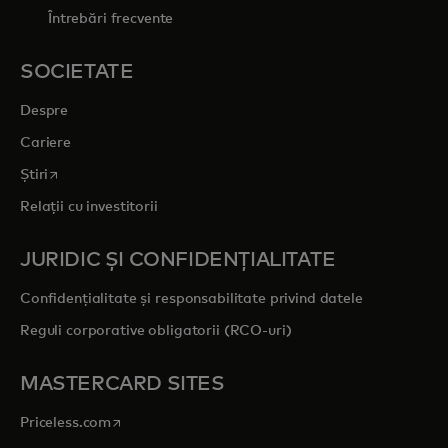
Întrebări frecvente
SOCIETATE
Despre
Cariere
opens in a new tab
Știri
Relații cu investitorii
JURIDIC ȘI CONFIDENȚIALITATE
Confidențialitate și responsabilitate privind datele
Reguli corporative obligatorii (RCO-uri)
MASTERCARD SITES
opens in a new tab
Priceless.com