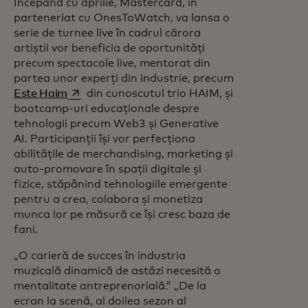
Începând cu aprilie, Mastercard, în
parteneriat cu OnesToWatch, va lansa o
serie de turnee live în cadrul cărora
artiștii vor beneficia de oportunități
precum spectacole live, mentorat din
partea unor experți din industrie, precum
opens in a new tab
Este Haim
din cunoscutul trio HAIM, și
bootcamp-uri educaționale despre
tehnologii precum Web3 și Generative
AI. Participanții își vor perfecționa
abilitățile de merchandising, marketing și
auto-promovare în spații digitale și
fizice, stăpânind tehnologiile emergente
pentru a crea, colabora și monetiza
munca lor pe măsură ce își cresc baza de
fani.
„O carieră de succes în industria
muzicală dinamică de astăzi necesită o
mentalitate antreprenorială.” „De la
ecran la scenă, al doilea sezon al