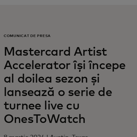
Pentru tine
Pentru companii
COMUNICAT DE PRESĂ
Mastercard Artist
Pentru întreaga lume
Accelerator își începe
Pentru inovatori
al doilea sezon și
lansează o serie de
Știri și tendințe
turnee live cu
OnesToWatch