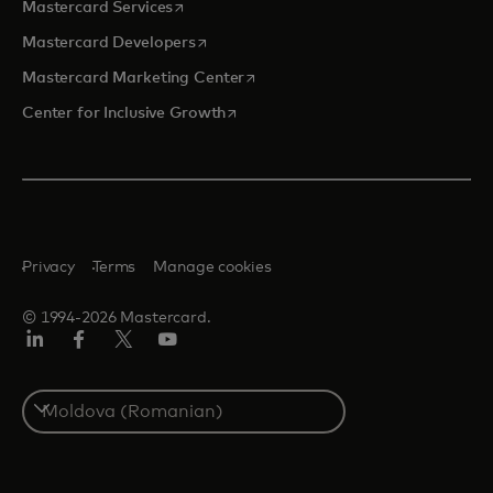
opens in a new tab
Mastercard Services
opens in a new tab
Mastercard Developers
opens in a new tab
Mastercard Marketing Center
opens in a new tab
Center for Inclusive Growth
Privacy
Terms
Manage cookies
© 1994-2026 Mastercard.
Linkedin
Facebook
Twitter/X
Youtube
Select
a
country