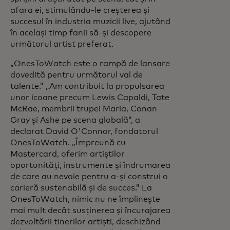
afara ei, stimulându-le creșterea și
succesul în industria muzicii live, ajutând
în același timp fanii să-și descopere
următorul artist preferat.
„OnesToWatch este o rampă de lansare
dovedită pentru următorul val de
talente.” „Am contribuit la propulsarea
unor icoane precum Lewis Capaldi, Tate
McRae, membrii trupei Maria, Conan
Gray și Ashe pe scena globală”, a
declarat David O'Connor, fondatorul
OnesToWatch. „Împreună cu
Mastercard, oferim artiștilor
oportunități, instrumente și îndrumarea
de care au nevoie pentru a-și construi o
carieră sustenabilă și de succes.” La
OnesToWatch, nimic nu ne împlinește
mai mult decât susținerea și încurajarea
dezvoltării tinerilor artiști, deschizând