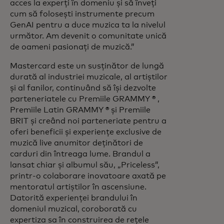
acces la experți în domeniu și să înveți
cum să folosești instrumente precum
GenAI pentru a duce muzica ta la nivelul
următor. Am devenit o comunitate unică
de oameni pasionați de muzică.”
Mastercard este un susținător de lungă
durată al industriei muzicale, al artiștilor
și al fanilor, continuând să își dezvolte
parteneriatele cu Premiile GRAMMY ® ,
Premiile Latin GRAMMY ® și Premiile
BRIT și creând noi parteneriate pentru a
oferi beneficii și experiențe exclusive de
muzică live anumitor deținători de
carduri din întreaga lume. Brandul a
lansat chiar și albumul său, „Priceless”,
printr-o colaborare inovatoare axată pe
mentoratul artiștilor în ascensiune.
Datorită experienței brandului în
domeniul muzical, coroborată cu
expertiza sa în construirea de rețele