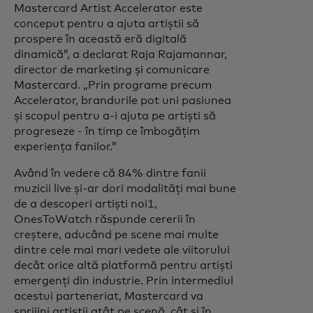
Mastercard Artist Accelerator este
conceput pentru a ajuta artiștii să
prospere în această eră digitală
dinamică”, a declarat Raja Rajamannar,
director de marketing și comunicare
Mastercard. „Prin programe precum
Accelerator, brandurile pot uni pasiunea
și scopul pentru a-i ajuta pe artiști să
progreseze - în timp ce îmbogățim
experiența fanilor.”
Având în vedere că 84% dintre fanii
muzicii live și-ar dori modalități mai bune
de a descoperi artiști noi1,
OnesToWatch răspunde cererii în
creștere, aducând pe scene mai multe
dintre cele mai mari vedete ale viitorului
decât orice altă platformă pentru artiști
emergenți din industrie. Prin intermediul
acestui parteneriat, Mastercard va
sprijini artiștii atât pe scenă, cât și în