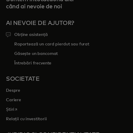
când ai nevoie de noi
AI NEVOIE DE AJUTOR?
Obține asistență
Raportează un card pierdut sau furat
Găsește un bancomat
Întrebări frecvente
SOCIETATE
Despre
Cariere
opens in a new tab
Știri
Relații cu investitorii