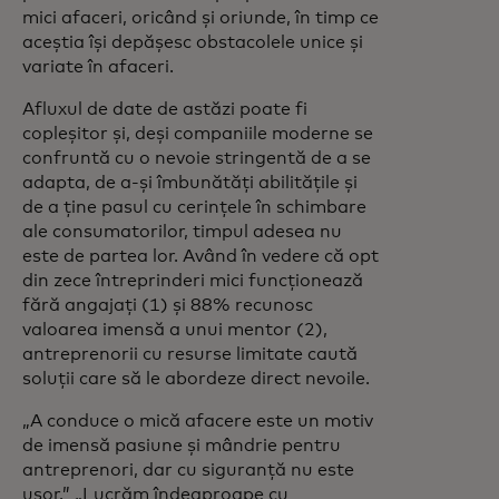
mici afaceri, oricând și oriunde, în timp ce
aceștia își depășesc obstacolele unice și
variate în afaceri.
Afluxul de date de astăzi poate fi
copleșitor și, deși companiile moderne se
confruntă cu o nevoie stringentă de a se
adapta, de a-și îmbunătăți abilitățile și
de a ține pasul cu cerințele în schimbare
ale consumatorilor, timpul adesea nu
este de partea lor. Având în vedere că opt
din zece întreprinderi mici funcționează
fără angajați (1) și 88% recunosc
valoarea imensă a unui mentor (2),
antreprenorii cu resurse limitate caută
soluții care să le abordeze direct nevoile.
„A conduce o mică afacere este un motiv
de imensă pasiune și mândrie pentru
antreprenori, dar cu siguranță nu este
ușor.” „Lucrăm îndeaproape cu