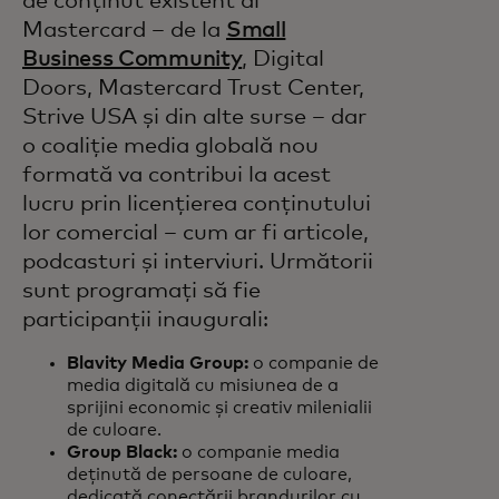
de conținut existent al
Mastercard – de la
Small
Business Community
, Digital
Doors, Mastercard Trust Center,
Strive USA și din alte surse – dar
o coaliție media globală nou
formată va contribui la acest
lucru prin licențierea conținutului
lor comercial – cum ar fi articole,
podcasturi și interviuri. Următorii
sunt programați să fie
participanții inaugurali:
Blavity Media Group:
o companie de
media digitală cu misiunea de a
sprijini economic și creativ milenialii
de culoare.
Group Black:
o companie media
deținută de persoane de culoare,
dedicată conectării brandurilor cu