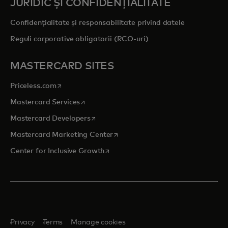
JURIDIC ȘI CONFIDENȚIALITATE
Confidențialitate și responsabilitate privind datele
Reguli corporative obligatorii (RCO-uri)
MASTERCARD SITES
opens in a new tab
Priceless.com
opens in a new tab
Mastercard Services
opens in a new tab
Mastercard Developers
opens in a new tab
Mastercard Marketing Center
opens in a new tab
Center for Inclusive Growth
Privacy
Terms
Manage cookies