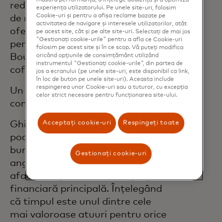
reducând excluziunea resimțită
experiența utilizatorului. Pe unele site-uri, folosim
Cookie-uri și pentru a afișa reclame bazate pe
de numeroase minorități și
activitatea de navigare și interesele utilizatorilor, atât
oferindu-le resursele necesare
pe acest site, cât și pe alte site-uri. Selectați de mai jos
"Gestionați cookie-urile" pentru a afla ce Cookie-uri
pentru a reuși”, a declarat Bonin
folosim pe acest site și în ce scop. Vă puteți modifica
Bough, director de strategie și
oricând opțiunile de consimțământ utilizând
instrumentul "Gestionați cookie-urile", din partea de
cofondator al Group Black.
jos a ecranului (pe unele site-uri, este disponibil ca link,
în loc de buton pe unele site-uri). Aceasta include
respingerea unor Cookie-uri sau a tuturor, cu excepția
Un istoric de sprijin pentru
celor strict necesare pentru funcționarea site-ului.
comunitatea micilor afaceri
Acceptați cookie-uri
Respingeți toate
Ghidată de convingerea că firma
poate avea succes făcând lucruri
bune în lume, Mastercard se
Gestionați cookie-uri
angajează să aducă micile
afaceri de pretutindeni în piața
financiară principală. Înțelegând
că timpul este unul dintre cele
mai valoroase atuuri pentru orice