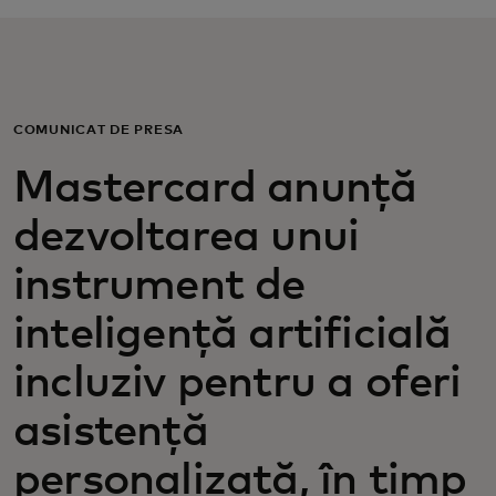
Pentru tine
Pentru companii
COMUNICAT DE PRESĂ
Mastercard anunță
Pentru întreaga lume
dezvoltarea unui
Pentru inovatori
instrument de
inteligență artificială
Știri și tendințe
incluziv pentru a oferi
asistență
personalizată, în timp