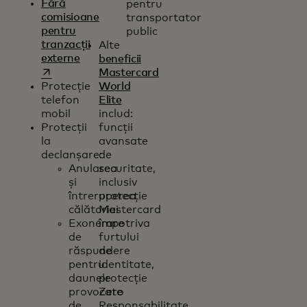
Fără
pentru
comisioane
transportator
pentru
public
tranzacții
Alte
externe
beneficii
opens in a new tab
Mastercard
Protecție
World
telefon
Elite
mobil
includ:
Protecții
funcții
la
avansate
declanșare:
de
Anularea
securitate,
și
inclusiv
întreruperea
protecție
călătoriei
Mastercard
Exonerare
împotriva
de
furtului
răspundere
de
pentru
identitate,
daunele
protecție
provocate
Zero
de
Responsabilitate