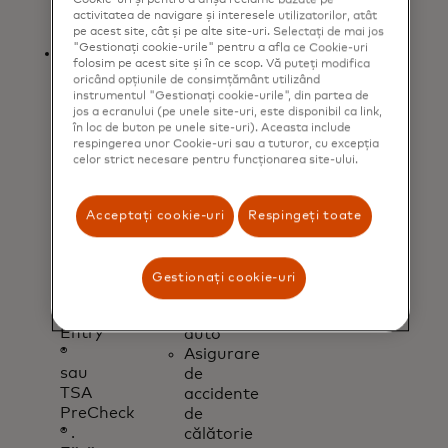
Cookie-uri și pentru a afișa reclame bazate pe
de
Anularea
activitatea de navigare și interesele utilizatorilor, atât
card
și
pe acest site, cât și pe alte site-uri. Selectați de mai jos
"Gestionați cookie-urile" pentru a afla ce Cookie-uri
Primiți
întreruperea
folosim pe acest site și în ce scop. Vă puteți modifica
un
călătoriei
oricând opțiunile de consimțământ utilizând
credit
Exonerare
instrumentul "Gestionați cookie-urile", din partea de
pe
de
jos a ecranului (pe unele site-uri, este disponibil ca link,
în loc de buton pe unele site-uri). Aceasta include
extrasul
răspundere
respingerea unor Cookie-uri sau a tuturor, cu excepția
de
pentru
celor strict necesare pentru funcționarea site-ului.
cont
daunele
de
provocate
până
de
Acceptați cookie-uri
Respingeți toate
la
coliziune
100
în
USD
caz
Gestionați cookie-uri
pentru
de
Global
închiriere
Entry
auto
®
Asigurare
sau
de
TSA
accidente
PreCheck
de
® .
călătorie