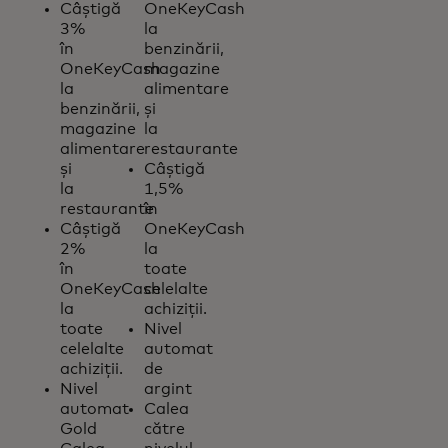
Câștigă
OneKeyCash
3%
la
în
benzinării,
OneKeyCash
magazine
la
alimentare
benzinării,
și
magazine
la
alimentare
restaurante
și
Câștigă
la
1,5%
restaurante
în
Câștigă
OneKeyCash
2%
la
în
toate
OneKeyCash
celelalte
la
achiziții.
toate
Nivel
celelalte
automat
achiziții.
de
Nivel
argint
automat
Calea
Gold
către