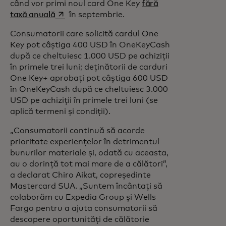
când vor primi noul card One Key
fără
opens in a new tab
taxă anuală
în septembrie.
Consumatorii care solicită cardul One
Key pot câștiga 400 USD în OneKeyCash
după ce cheltuiesc 1.000 USD pe achiziții
în primele trei luni; deținătorii de carduri
One Key+ aprobați pot câștiga 600 USD
în OneKeyCash după ce cheltuiesc 3.000
USD pe achiziții în primele trei luni (se
aplică termeni și condiții).
„Consumatorii continuă să acorde
prioritate experiențelor în detrimentul
bunurilor materiale și, odată cu aceasta,
au o dorință tot mai mare de a călători”,
a declarat Chiro Aikat, copreședinte
Mastercard SUA. „Suntem încântați să
colaborăm cu Expedia Group și Wells
Fargo pentru a ajuta consumatorii să
descopere oportunități de călătorie