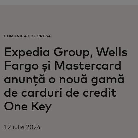
Pentru tine
Pentru companii
COMUNICAT DE PRESĂ
Expedia Group, Wells
Pentru întreaga lume
Fargo și Mastercard
Pentru inovatori
anunță o nouă gamă
de carduri de credit
Știri și tendințe
One Key
12 iulie 2024