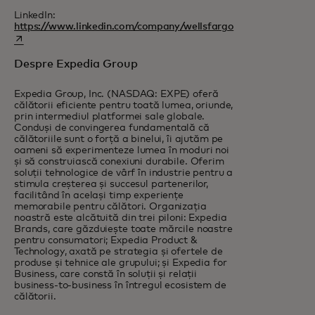
LinkedIn:
opens in a new t
https://www.linkedin.com/company/wellsfargo
Despre Expedia Group
Expedia Group, Inc. (NASDAQ: EXPE) oferă
călătorii eficiente pentru toată lumea, oriunde,
prin intermediul platformei sale globale.
Conduși de convingerea fundamentală că
călătoriile sunt o forță a binelui, îi ajutăm pe
oameni să experimenteze lumea în moduri noi
și să construiască conexiuni durabile. Oferim
soluții tehnologice de vârf în industrie pentru a
stimula creșterea și succesul partenerilor,
facilitând în același timp experiențe
memorabile pentru călători. Organizația
noastră este alcătuită din trei piloni: Expedia
Brands, care găzduiește toate mărcile noastre
pentru consumatori; Expedia Product &
Technology, axată pe strategia și ofertele de
produse și tehnice ale grupului; și Expedia for
Business, care constă în soluții și relații
business-to-business în întregul ecosistem de
călătorii.