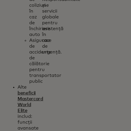
coliziune
și
în
servicii
caz
globale
de
pentru
închiriere
asistență
auto
în
Asigurare
caz
de
de
accidente
urgență.
de
călătorie
pentru
transportator
public
Alte
beneficii
Mastercard
World
Elite
includ:
funcții
avansate