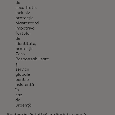
de
securitate,
inclusiv
protecție
Mastercard
împotriva
furtului
de
identitate,
protecție
Zero
Responsabilitate
și
servicii
globale
pentru
asistență
în
caz
de
urgență.
„Suntem încântați să intrăm într-o nouă