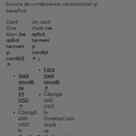
bucura de următoarele caracteristici și
beneficii:
Card
Un card
One
cheie (
se
Key+
(se
aplică
aplică
termeni
termeni
și
opens in a new tab
și
condiții
opens in a new tab
condiții)
)
Fără
Taxă
taxă
anuală
anuală
opens in a new tab
de
99
Câștigă
USD
400
opens in a new tab
USD
Câștigă
în
600
OneKeyCash
USD
după
în
ce