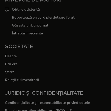
AI NEVOIE DE AJUTOR?
Obține asistență
Raportează un card pierdut sau furat
Găsește un bancomat
Întrebări frecvente
SOCIETATE
Despre
Cariere
opens in a new tab
Știri
Relații cu investitorii
JURIDIC ȘI CONFIDENȚIALITATE
Confidențialitate și responsabilitate privind datele
Reguli corporative obligatorii (RCO-uri)