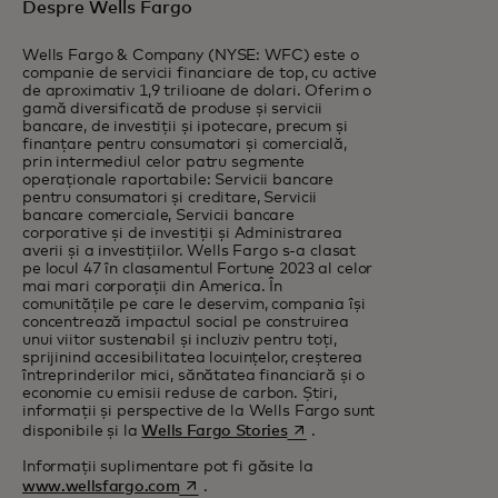
Despre Wells Fargo
Wells Fargo & Company (NYSE: WFC) este o
companie de servicii financiare de top, cu active
de aproximativ 1,9 trilioane de dolari. Oferim o
gamă diversificată de produse și servicii
bancare, de investiții și ipotecare, precum și
finanțare pentru consumatori și comercială,
prin intermediul celor patru segmente
operaționale raportabile: Servicii bancare
pentru consumatori și creditare, Servicii
bancare comerciale, Servicii bancare
corporative și de investiții și Administrarea
averii și a investițiilor. Wells Fargo s-a clasat
pe locul 47 în clasamentul Fortune 2023 al celor
mai mari corporații din America. În
comunitățile pe care le deservim, compania își
concentrează impactul social pe construirea
unui viitor sustenabil și incluziv pentru toți,
sprijinind accesibilitatea locuințelor, creșterea
întreprinderilor mici, sănătatea financiară și o
economie cu emisii reduse de carbon. Știri,
informații și perspective de la Wells Fargo sunt
opens in a new tab
disponibile și la
Wells Fargo Stories
.
Informații suplimentare pot fi găsite la
opens in a new tab
www.wellsfargo.com
.