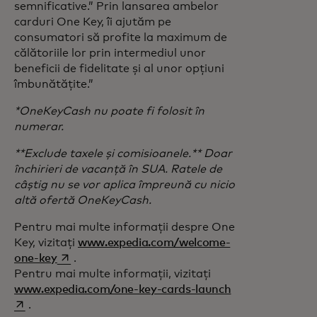
semnificative.” Prin lansarea ambelor
carduri One Key, îi ajutăm pe
consumatori să profite la maximum de
călătoriile lor prin intermediul unor
beneficii de fidelitate și al unor opțiuni
îmbunătățite.”
*OneKeyCash nu poate fi folosit în
numerar.
**Exclude taxele și comisioanele.** Doar
închirieri de vacanță în SUA. Ratele de
câștig nu se vor aplica împreună cu nicio
altă ofertă OneKeyCash.
Pentru mai multe informații despre One
Key, vizitați
www.expedia.com/welcome-
opens in a new tab
one-key
.
Pentru mai multe informații, vizitați
opens in a new 
www.expedia.com/one-key-cards-launch
.