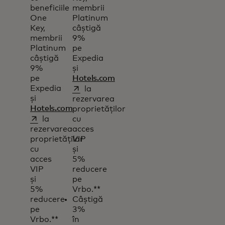
beneficiile
membrii
One
Platinum
Key,
câștigă
membrii
9%
Platinum
pe
câștigă
Expedia
9%
și
pe
Hotels.com
opens in a new tab
Expedia
la
și
rezervarea
Hotels.com
proprietăților
opens in a new tab
la
cu
rezervarea
acces
proprietăților
VIP
cu
și
acces
5%
VIP
reducere
și
pe
5%
Vrbo.**
reducere
Câștigă
pe
3%
Vrbo.**
în