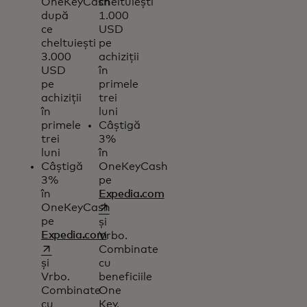
OneKeyCash
cheltuiești
după
1.000
ce
USD
cheltuiești
pe
3.000
achiziții
USD
în
pe
primele
achiziții
trei
în
luni
primele
Câștigă
trei
3%
luni
în
Câștigă
OneKeyCash
3%
pe
în
Expedia.com
opens in a new tab
OneKeyCash
pe
și
Expedia.com
Vrbo.
opens in a new tab
Combinate
și
cu
Vrbo.
beneficiile
Combinate
One
cu
Key,