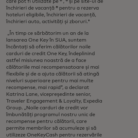
care pot fi utilizate pe ® , ® și pe site-ul de
închirieri de vacanță ® pentru a rezerva
hoteluri eligibile, închirieri de vacanță,
închirieri auto, activități și zboruri.*
„În timp ce sărbătorim un an de la
lansarea One Key în SUA, suntem
încântați să oferim călătorilor noile
carduri de credit One Key, îndeplinind
astfel misiunea noastră de a face
călătoriile mai recompensatoare și mai
flexibile și de a ajuta călătorii să atingă
niveluri superioare pentru mai multe
recompense, mai rapid”, a declarat
Katrina Lane, vicepreședinte senior,
Traveler Engagement & Loyalty, Expedia
Group. „Noile carduri de credit vor
îmbunătăți programul nostru unic de
recompense pentru călătorii, care
permite membrilor să acumuleze și să
utilizeze OneKeyCash pentru rezervările