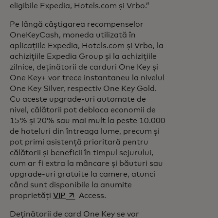
eligibile Expedia, Hotels.com și Vrbo.”
Pe lângă câștigarea recompenselor
OneKeyCash, moneda utilizată în
aplicațiile Expedia, Hotels.com și Vrbo, la
achizițiile Expedia Group și la achizițiile
zilnice, deținătorii de carduri One Key și
One Key+ vor trece instantaneu la nivelul
One Key Silver, respectiv One Key Gold.
Cu aceste upgrade-uri automate de
nivel, călătorii pot debloca economii de
15% și 20% sau mai mult la peste 10.000
de hoteluri din întreaga lume, precum și
pot primi asistență prioritară pentru
călătorii și beneficii în timpul sejurului,
cum ar fi extra la mâncare și băuturi sau
upgrade-uri gratuite la camere, atunci
când sunt disponibile la anumite
opens in a new tab
proprietăți
VIP
Access.
Deținătorii de card One Key se vor