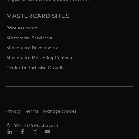
MASTERCARD SITES
opens in a new tab
Priceless.com
opens in a new tab
Mastercard Services
opens in a new tab
Mastercard Developers
opens in a new tab
Mastercard Marketing Center
opens in a new tab
Center for Inclusive Growth
Privacy
Terms
Manage cookies
© 1994-2026 Mastercard.
Linkedin
Facebook
Twitter/X
Youtube