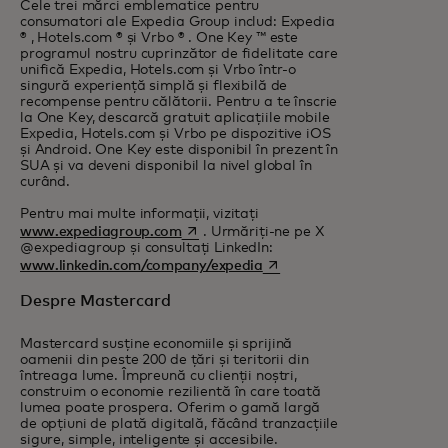
Cele trei mărci emblematice pentru
consumatori ale Expedia Group includ: Expedia
® , Hotels.com ® și Vrbo ® . One Key ™ este
programul nostru cuprinzător de fidelitate care
unifică Expedia, Hotels.com și Vrbo într-o
singură experiență simplă și flexibilă de
recompense pentru călătorii. Pentru a te înscrie
la One Key, descarcă gratuit aplicațiile mobile
Expedia, Hotels.com și Vrbo pe dispozitive iOS
și Android. One Key este disponibil în prezent în
SUA și va deveni disponibil la nivel global în
curând.
Pentru mai multe informații, vizitați
opens in a new tab
www.expediagroup.com
. Urmăriți-ne pe X
@expediagroup și consultați LinkedIn:
opens in a new tab
www.linkedin.com/company/expedia
Despre Mastercard
Mastercard susține economiile și sprijină
oamenii din peste 200 de țări și teritorii din
întreaga lume. Împreună cu clienții noștri,
construim o economie rezilientă în care toată
lumea poate prospera. Oferim o gamă largă
de opțiuni de plată digitală, făcând tranzacțiile
sigure, simple, inteligente și accesibile.