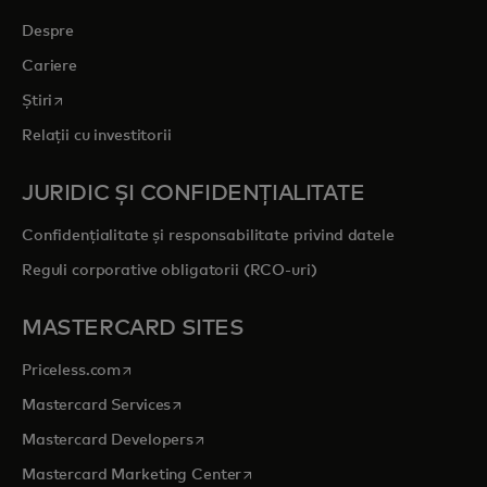
Despre
Cariere
opens in a new tab
Știri
Relații cu investitorii
JURIDIC ȘI CONFIDENȚIALITATE
Confidențialitate și responsabilitate privind datele
Reguli corporative obligatorii (RCO-uri)
MASTERCARD SITES
opens in a new tab
Priceless.com
opens in a new tab
Mastercard Services
opens in a new tab
Mastercard Developers
opens in a new tab
Mastercard Marketing Center