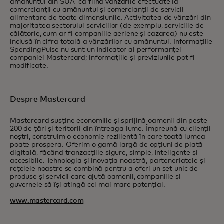
amănuntul din SUA” ca fiind vânzările efectuate la
comercianții cu amănuntul și comercianții de servicii
alimentare de toate dimensiunile. Activitatea de vânzări din
majoritatea sectorului serviciilor (de exemplu, serviciile de
călătorie, cum ar fi companiile aeriene și cazarea) nu este
inclusă în cifra totală a vânzărilor cu amănuntul. Informațiile
SpendingPulse nu sunt un indicator al performanței
companiei Mastercard; informațiile și previziunile pot fi
modificate.
Despre Mastercard
Mastercard susține economiile și sprijină oamenii din peste
200 de țări și teritorii din întreaga lume. Împreună cu clienții
noștri, construim o economie rezilientă în care toată lumea
poate prospera. Oferim o gamă largă de opțiuni de plată
digitală, făcând tranzacțiile sigure, simple, inteligente și
accesibile. Tehnologia și inovația noastră, parteneriatele și
rețelele noastre se combină pentru a oferi un set unic de
produse și servicii care ajută oamenii, companiile și
guvernele să își atingă cel mai mare potențial.
www.mastercard.com