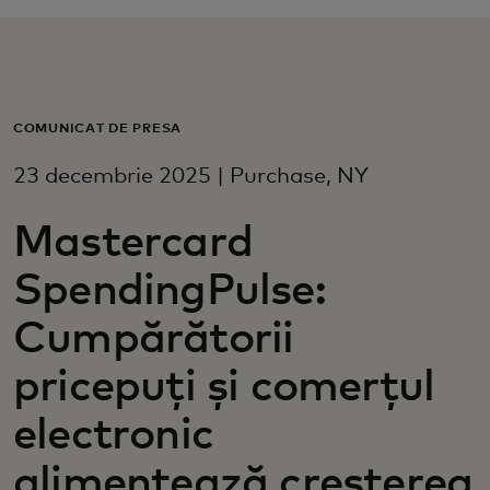
Pentru tine
Pentru companii
COMUNICAT DE PRESĂ
23 decembrie 2025 | Purchase, NY
Pentru întreaga lume
Mastercard
Pentru inovatori
SpendingPulse:
Știri și tendințe
Cumpărătorii
pricepuți și comerțul
electronic
alimentează creșterea