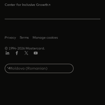
opens in a new tab
Center for Inclusive Growth
Privacy
Terms
Manage cookies
© 1994-2026 Mastercard.
Linkedin
Facebook
Twitter/X
Youtube
Select
a
country