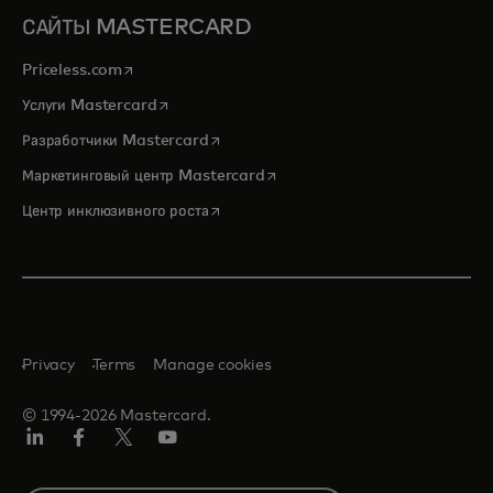
САЙТЫ MASTERCARD
opens in a new tab
Priceless.com
opens in a new tab
Услуги Mastercard
opens in a new tab
Разработчики Mastercard
opens in a new tab
Маркетинговый центр Mastercard
opens in a new tab
Центр инклюзивного роста
Privacy
Terms
Manage cookies
© 1994-2026 Mastercard.
LinkedIn
Facebook
Twitter/X
Youtube