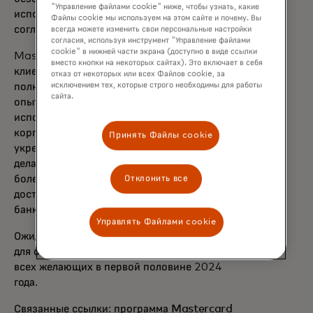
"Управление файлами cookie" ниже, чтобы узнать, какие
использовании данных, предоставленных с
Файлы cookie мы используем на этом сайте и почему. Вы
согласия потребителя».
всегда можете изменить свои персональные настройки
согласия, используя инструмент "Управление файлами
cookie" в нижней части экрана (доступно в виде ссылки
Mastercard Open Banking позволяет
вместо кнопки на некоторых сайтах). Это включает в себя
клиентам и партнерам предлагать
отказ от некоторых или всех Файлов cookie, за
полностью современный и безопасный
исключением тех, которые строго необходимы для работы
сайта.
опыт открытия цифровых счетов,
используя решения, охватывающие все
корпоративные структуры. Mastercard
Принять Файлы cookie
укрепляет экосистему для всех участников,
делая актуальные сценарии использования
более безопасными, простыми и
Отклонить все
доступными благодаря открытому
банкингу.
Управлять Файлами cookie
Ожидается, что программа Open Banking
для открытия счетов станет доступна для
всех желающих в первой половине 2024
года.
Связанные ссылки: программа
Mastercard