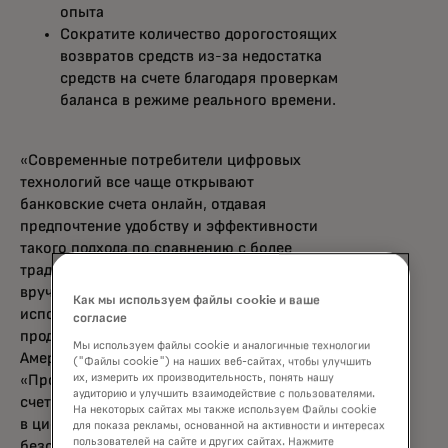
опыта
Сократите количество дорогостоящих
возвратов средств из-за недостатка
средств на счете благодаря проверкам
баланса в режиме реального времени.
«Современные потребители цифровых
технологий все чаще открывают
банковские счета онлайн, отдавая
предпочтение удобству и эффективности
такого подхода по сравнению с более
традиционными методами, выполняемыми
вручную», — заявила Сильвана Эрнандес,
Как мы используем файлы cookie и ваше
исполнительный вице-президент по
согласие
продуктам и разработкам в Северной
Мы используем файлы cookie и аналогичные технологии
Америке компании Mastercard.
("Файлы cookie") на наших веб-сайтах, чтобы улучшить
«Программа Open Banking для открытия
их, измерить их производительность, понять нашу
аудиторию и улучшить взаимодействие с пользователями.
счетов предоставляет еще одну точку входа
На некоторых сайтах мы также используем Файлы cookie
в цифровую экономику благодаря ценным и
для показа рекламы, основанной на активности и интересах
пользователей на сайте и других сайтах. Нажмите
безопасным сервисам, основанным на