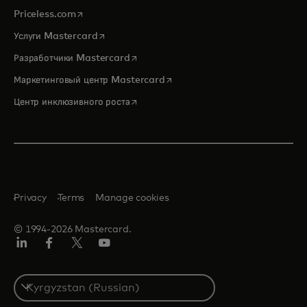
opens in a new tab
Priceless.com
opens in a new tab
Услуги Mastercard
opens in a new tab
Разработчики Mastercard
opens in a new tab
Маркетинговый центр Mastercard
opens in a new tab
Центр инклюзивного роста
Privacy
Terms
Manage cookies
© 1994-2026 Mastercard.
LinkedIn
Facebook
Twitter/X
Youtube
Select
a
country