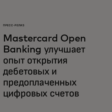
Для вас
Для бизнеса
ПРЕСС-РЕЛИЗ
Mastercard Open
Для всего мира
Banking улучшает
Для новаторов
опыт открытия
дебетовых и
Новости и тренды
предоплаченных
цифровых счетов