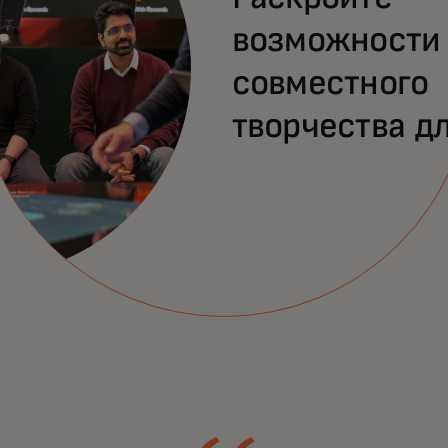
возможности
совместного
творчества д
решения ваш
ключевых зад