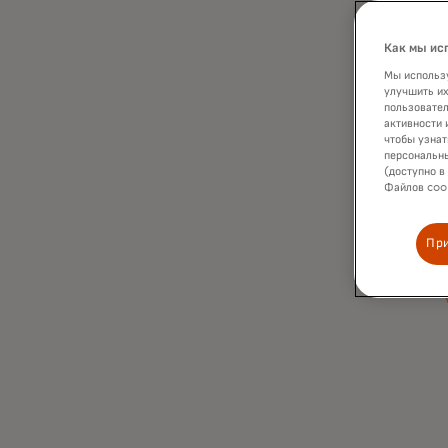
Как мы ис
Мы использу
улучшить их
пользовател
активности 
чтобы узнат
персональны
(доступно в
Файлов cook
Пр