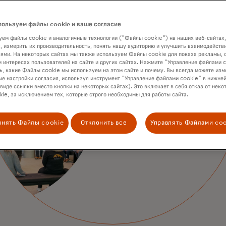
пользуем файлы cookie и ваше согласие
ем файлы cookie и аналогичные технологии ("Файлы cookie") на наших веб-сайтах,
, измерить их производительность, понять нашу аудиторию и улучшить взаимодействи
ями. На некоторых сайтах мы также используем Файлы cookie для показа рекламы, 
Откройте для
и интересах пользователей на сайте и других сайтах. Нажмите "Управление файлами 
ь, какие Файлы cookie мы используем на этом сайте и почему. Вы всегда можете изм
е настройки согласия, используя инструмент "Управление файлами cookie" в нижней
инновационн
 виде ссылки вместо кнопки на некоторых сайтах). Это включает в себя отказ от неко
ie, за исключением тех, которые строго необходимы для работы сайта.
решения чер
инять Файлы cookie
Отклонить все
Управлять Файлами co
увлекательн
цифровой кон