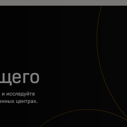
щего
 и исследуйте
онных центрах.