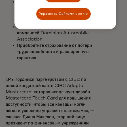
Современный дизайн с вертикальной
ориентацией, ярко-красной
сердцевиной и использованием
Управлять Файлами cookie
переработанного пластика.
Помощь на дороге, предоставляемая
компанией Dominion Automobile
Association.
Приобретите страхование от потери
трудоспособности и расширенную
гарантию.
«Мы гордимся партнёрством с CIBC по
новой кредитной карте CIBC Adapta
Mastercard, которая использует дизайн
Mastercard Touch Card для повышения
доступности, чтобы все канадцы могли
легко и уверенно управлять платежами», —
сказала Диана Микелон, старший вице-
президент по финансовым учреждениям