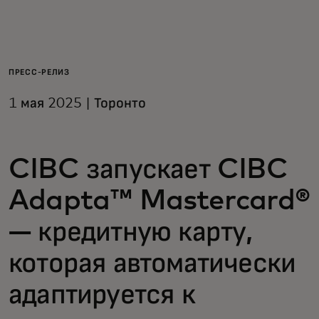
Для вас
Для бизнеса
ПРЕСС-РЕЛИЗ
1 мая 2025 | Торонто
Для всего мира
CIBC запускает CIBC
Для новаторов
Adapta™ Mastercard®
Новости и тренды
— кредитную карту,
которая автоматически
адаптируется к