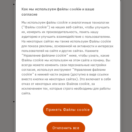
Гибкая система вознаграждений, в
Как мы используем файлы cookie и ваше
которой три категории с
согласие
наибольшими тратами определяются
Мы используем файлы cookie и аналогичные технологии
автоматически каждый месяц и могут
("Файлы cookie") на наших веб-сайтах, чтобы улучшить
меняться в зависимости от
их, измерить их производительность, понять нашу
предпочтений держателя карты в
аудиторию и улучшить взаимодействие с пользователями.
На некоторых сайтах мы также используем Файлы cookie
расходах. Например, если в одном
для показа рекламы, основанной на активности и интересах
месяце держатель карты тратит
пользователей на сайте и других сайтах. Нажмите
больше всего на развлечения,
"Управление файлами cookie" ниже, чтобы узнать, какие
Файлы cookie мы используем на этом сайте и почему. Вы
гостиницы и рестораны, а в
всегда можете изменить свои персональные настройки
следующем — на бензин, продукты и
согласия, используя инструмент "Управление файлами
cookie" в нижней части экрана (доступно в виде ссылки
ремонт дома, он всегда будет
вместо кнопки на некоторых сайтах). Это включает в себя
зарабатывать на 50% больше баллов
отказ от некоторых или всех Файлов cookie, за
Adapta Points в трех категориях с
исключением тех, которые строго необходимы для работы
сайта.
наибольшими расходами.
Карта Touch Card имеет уникальный
вырез, который позволяет людям с
Принять Файлы cookie
незрением или слепыми различиями
различать свои платежные карты с
помощью сенсорного насилия.
Отклонить все