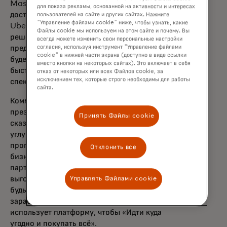
Mastercard, приобретающих услуги
для показа рекламы, основанной на активности и интересах
доставки и мобильности на платформе
пользователей на сайте и других сайтах. Нажмите
"Управление файлами cookie" ниже, чтобы узнать, какие
Uber. Mastercard Gateway, глобальное
Файлы cookie мы используем на этом сайте и почему. Вы
решение компании по обработке и
всегда можете изменить свои персональные настройки
согласия, используя инструмент "Управление файлами
предотвращению мошенничества, также
cookie" в нижней части экрана (доступно в виде ссылки
будет использоваться, чтобы Uber мог
вместо кнопки на некоторых сайтах). Это включает в себя
быстро и безопасно принимать широкий
отказ от некоторых или всех Файлов cookie, за
исключением тех, которые строго необходимы для работы
спектр цифровых транзакций.
сайта.
Комментируя новость, Карл Хеберт, вице-
президент по глобальной коммерции Uber,
Принять Файлы cookie
сказал: «Мы не могли бы быть более рады
углублять наши отношения с таким же
прогрессивным и инновационным
Отклонить все
бизнесом, как Mastercard. В основе этого
партнёрства лежит стремление увеличить
выгоды для всех наших общих клиентов —
Управлять Файлами cookie
будь то компании, которые ежедневно
зарабатывают на Uber, или те, кто
использует платформу, чтобы «Идти куда
угодно и покупать всё».