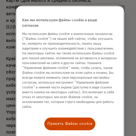
карты (для малого и среднего бизнеса,
командировочные расходы, закупки,
автопарк, виртуальные карты), дебиторская
и кредиторская задолженность в сегменте
Как мы используем файлы cookie и ваше
согласие
B2B, платежи по счетам, оплаченные без
использования карт, денежные переводы и
Мы используем файлы cookie и аналогичные технологии
("Файлы cookie") на наших веб-сайтах, чтобы улучшить
выплаты. В него также войдут решения
их, измерить их производительность, понять нашу
компании для отрасли здравоохранения.
аудиторию и улучшить взаимодействие с пользователями.
На некоторых сайтах мы также используем Файлы cookie
Крейг Восбург возглавит отдел услуг в
для показа рекламы, основанной на активности и интересах
пользователей на сайте и других сайтах. Нажмите
качестве главного сотрудника по
"Управление файлами cookie" ниже, чтобы узнать, какие
обслуживанию. Сервисы интегрируют
Файлы cookie мы используем на этом сайте и почему. Вы
всегда можете изменить свои персональные настройки
предложения текущих команд компании по
согласия, используя инструмент "Управление файлами
кибербезопасности и разведке, данным и
cookie" в нижней части экрана (доступно в виде ссылки
услугам, а также открытого банкинга для
вместо кнопки на некоторых сайтах). Это включает в себя
отказ от некоторых или всех Файлов cookie, за
максимизации воздействия, роста и
исключением тех, которые строго необходимы для работы
ценности, которую мы приносим клиентам.
сайта.
Управление мошенничеством, рисками и
кибербезопасностью, а также развитие
Принять Файлы cookie
через аналитику, аналитику и программы
лояльности — это универсальные