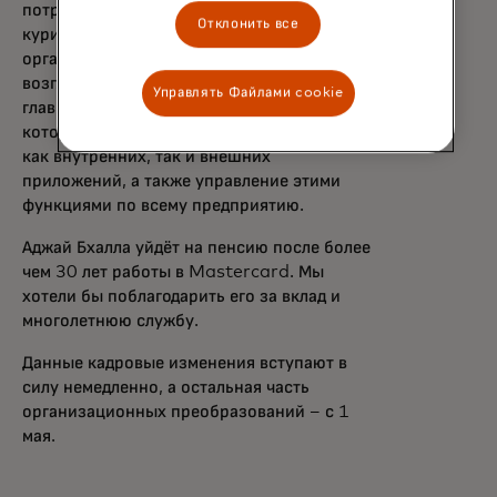
потребности. Восбург также будет
Отклонить все
курировать недавно созданную
организацию по данным и ИИ,
возглавляемую Грегом Ульрихом в качестве
Управлять Файлами cookie
главного директора по ИИ и данным,
которая будет включать коммерциализацию
как внутренних, так и внешних
приложений, а также управление этими
функциями по всему предприятию.
Аджай Бхалла уйдёт на пенсию после более
чем 30 лет работы в Mastercard. Мы
хотели бы поблагодарить его за вклад и
многолетнюю службу.
Данные кадровые изменения вступают в
силу немедленно, а остальная часть
организационных преобразований – с 1
мая.