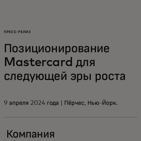
Для вас
Для бизнеса
ПРЕСС-РЕЛИЗ
Позиционирование
Для всего мира
Mastercard для
Для новаторов
следующей эры роста
Новости и тренды
9 апреля 2024 года | Пёрчес, Нью-Йорк.
Компания