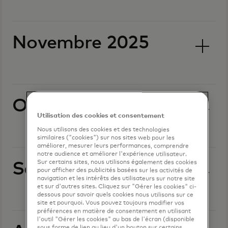
Novembre 2025
Octobre 2025
Utilisation des cookies et consentement
Nous utilisons des cookies et des technologies
similaires ("cookies") sur nos sites web pour les
améliorer, mesurer leurs performances, comprendre
notre audience et améliorer l'expérience utilisateur.
Sur certains sites, nous utilisons également des cookies
Septembre 2025
pour afficher des publicités basées sur les activités de
navigation et les intérêts des utilisateurs sur notre site
et sur d'autres sites. Cliquez sur "Gérer les cookies" ci-
dessous pour savoir quels cookies nous utilisons sur ce
site et pourquoi. Vous pouvez toujours modifier vos
préférences en matière de consentement en utilisant
l'outil "Gérer les cookies" au bas de l'écran (disponible
sous forme de lien au lieu d'un bouton sur certains