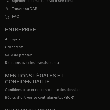
Signaler la perte ou le vol d’une carte
Trouver un DAB
FAQ
ENTREPRISE
À propos
s’ouvre dans un nouvel onglet
Carrières
s’ouvre dans un nouvel onglet
Salle de presse
s’ouvre dans un nouvel onglet
Relations avec les investisseurs
MENTIONS LÉGALES ET
CONFIDENTIALITÉ
Confidentialité et responsabilité des données
Règles d'entreprise contraignantes (BCR)