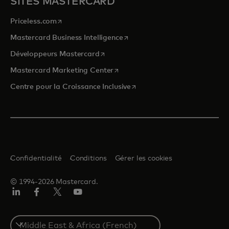
SITES MASTERCARD
s’ouvre dans un nouvel onglet
Priceless.com
s’ouvre dans un nouvel onglet
Mastercard Business Intelligence
s’ouvre dans un nouvel onglet
Développeurs Mastercard
s’ouvre dans un nouvel onglet
Mastercard Marketing Center
s’ouvre dans un nouvel ongle
Centre pour la Croissance Inclusive
Confidentialité
Conditions
Gérer les cookies
© 1994-2026 Mastercard.
LinkedIn
Facebook
Twitter/X
YouTube
Select
a