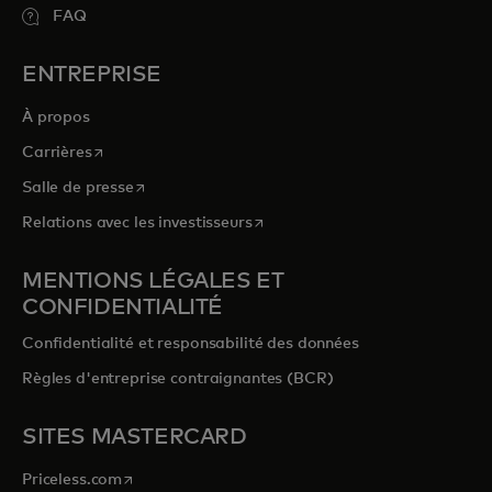
FAQ
ENTREPRISE
À propos
s’ouvre dans un nouvel onglet
Carrières
s’ouvre dans un nouvel onglet
Salle de presse
s’ouvre dans un nouvel onglet
Relations avec les investisseurs
MENTIONS LÉGALES ET
CONFIDENTIALITÉ
Confidentialité et responsabilité des données
Règles d'entreprise contraignantes (BCR)
SITES MASTERCARD
s’ouvre dans un nouvel onglet
Priceless.com