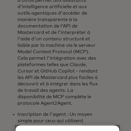
à outils permet aux assistants
d'intelligence artificielle et aux
outils agentiques d'accéder de
manière transparente à la
documentation de l'API de
Mastercard et de l'interpréter à
l'aide d'un contenu structuré et
lisible par la machine via le serveur
Model Context Protocol (MCP).
Cela permet l'intégration avec des
plateformes telles que Claude,
Cursor et GitHub Copilot - rendant
les API de Mastercard plus faciles à
découvrir et à intégrer dans les flux
de travail des agents. La
disponibilité de MCP complète le
protocole Agent2Agent.
Inscription de l'agent : Un moyen
simple pour ceux qui utilisent
l'Agent Toolkit d'identifier leurs