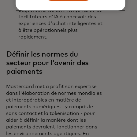
experts aident les émetteurs, les
acquéreurs, les commerçants et les
facilitateurs d'IA à concevoir des
expériences d'achat intelligentes et
à être opérationnels plus
rapidement.
Définir les normes du
secteur pour l'avenir des
paiements
Mastercard met à profit son expertise
dans l'élaboration de normes mondiales
et interopérables en matière de
paiements numériques - y compris le
sans contact et la tokenisation - pour
aider à définir la manière dont les
paiements devraient fonctionner dans
les environnements agentiques. En