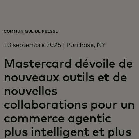
Pour vous
Pour les professionnels
COMMUNIQUÉ DE PRESSE
10 septembre 2025 | Purchase, NY
Pour le monde
Mastercard dévoile de
Pour les innovateurs
nouveaux outils et de
nouvelles
Actualités et tendances
collaborations pour un
commerce agentic
plus intelligent et plus