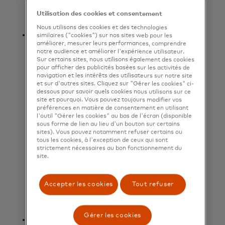
agents et d'accéder aux produits et
Utilisation des cookies et consentement
services Mastercard basés sur l'IA.
Nous utilisons des cookies et des technologies
Jetons Insight : Une manière
similaires ("cookies") sur nos sites web pour les
améliorer, mesurer leurs performances, comprendre
sécurisée et gouvernée pour les
notre audience et améliorer l'expérience utilisateur.
agents d'accéder et d'appliquer les
Sur certains sites, nous utilisons également des cookies
informations autorisées de
pour afficher des publicités basées sur les activités de
navigation et les intérêts des utilisateurs sur notre site
Mastercard. Au fur et à mesure que
et sur d'autres sites. Cliquez sur "Gérer les cookies" ci-
le commerce agentique se
dessous pour savoir quels cookies nous utilisons sur ce
développe, les jetons Insight
site et pourquoi. Vous pouvez toujours modifier vos
préférences en matière de consentement en utilisant
permettront aux consommateurs
l'outil "Gérer les cookies" au bas de l'écran (disponible
de recevoir, avec leur consentement,
sous forme de lien au lieu d'un bouton sur certains
sites). Vous pouvez notamment refuser certains ou
des expériences et des informations
tous les cookies, à l'exception de ceux qui sont
plus personnalisées et plus utiles.
strictement nécessaires au bon fonctionnement du
Les jetons Insight sont construits
site.
sur la technologie Mastercard qui
est déjà supportée par des
Accepter les cookies
Tout refuser
partenaires B2B tels que SAP
Concur.
Gérer les cookies
Services de conseil d'Agentic : Des