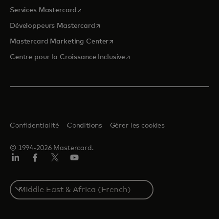
s’ouvre dans un nouvel onglet
Services Mastercard
s’ouvre dans un nouvel onglet
Développeurs Mastercard
s’ouvre dans un nouvel onglet
Mastercard Marketing Center
s’ouvre dans un nouvel ongle
Centre pour la Croissance Inclusive
Confidentialité
Conditions
Gérer les cookies
© 1994-2026 Mastercard.
LinkedIn
Facebook
Twitter/X
YouTube
Select
a
country