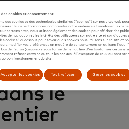
n des cookies et consentement
ons des cookies et des technologies similaires ("cookies") sur nos sites web pour
 mesurer leurs performances, comprendre notre audience et améliorer l'expéri
. Sur certains sites, nous utilisons également des cookies pour afficher des publi
vités de navigation et les intérêts des utilisateurs sur notre site et sur d'autres 
les cookies" ci-dessous pour savoir quels cookies nous utilisons sur ce site et p
ours modifier vos préférences en matière de consentement en utilisant l'outil 
 bas de l'écran (disponible sous forme de lien au lieu d'un bouton sur certains s
mment refuser certains ou tous les cookies, à l'exception de ceux qui sont str
 au bon fonctionnement du site.
agner nos
Accepter les cookies
Tout refuser
Gérer les cookies
 dans le
entier