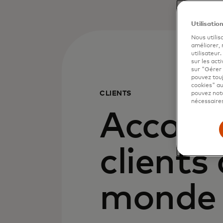
Utilisatio
Nous utilis
améliorer,
utilisateur
sur les acti
sur "Gérer 
pouvez touj
cookies" au
CLIENTS
pouvez nota
nécessaires
Accomp
clients
monde 