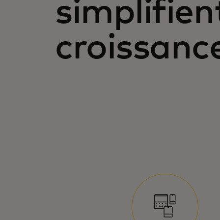
simplifien
croissanc