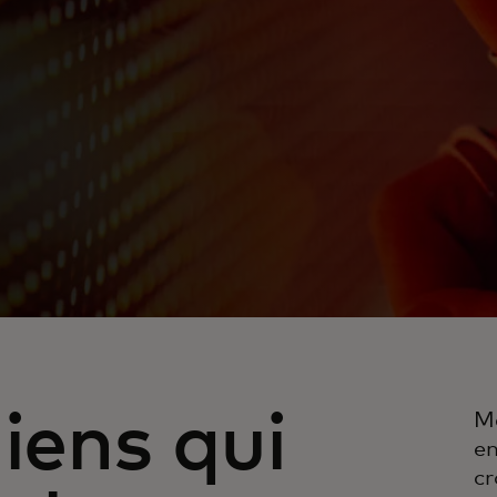
liens qui
M
en
cr