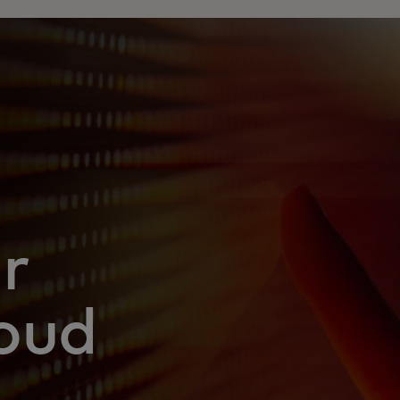
sur
oud