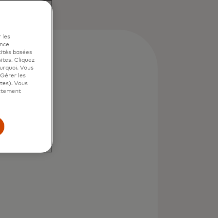
 les
ence
cités basées
sites. Cliquez
ourquoi. Vous
"Gérer les
ites). Vous
ictement