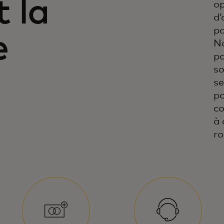
t la
op
d’
pa
e
No
p
so
se
po
co
à 
ro