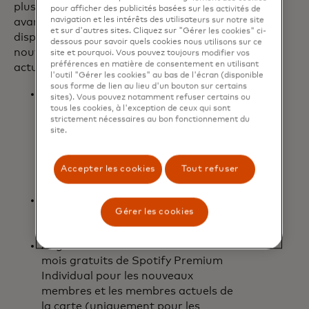
plus significative aux joueurs, des
pour afficher des publicités basées sur les activités de
navigation et les intérêts des utilisateurs sur notre site
avantages supplémentaires sont
et sur d'autres sites. Cliquez sur "Gérer les cookies" ci-
disponibles dès aujourd'hui pour les
dessous pour savoir quels cookies nous utilisons sur ce
nouveaux membres et les membres
site et pourquoi. Vous pouvez toujours modifier vos
préférences en matière de consentement en utilisant
actuels de la carte :
l'outil "Gérer les cookies" au bas de l'écran (disponible
sous forme de lien au lieu d'un bouton sur certains
Deux codes de trois mois à offrir à
sites). Vous pouvez notamment refuser certains ou
des amis ou à la famille pour
tous les cookies, à l'exception de ceux qui sont
strictement nécessaires au bon fonctionnement du
essayer Game Pass Ultimate pour
site.
la première fois, avec 7 000 $ ou
plus dépensés au cours des 12
premiers mois suivant l'ouverture
Accepter les cookies
Tout refuser
du compte de la carte.
Passez au niveau 2 de
Microsoft
Gérer les cookies
s’ouvre dans un nouvel onglet
Rewards
pour obtenir des
récompenses plus rapidement.
Augmentez le volume avec trois
mois gratuits de Spotify Premium
Individual pour les nouveaux
membres et les membres actuels de
la carte (uniquement pour les