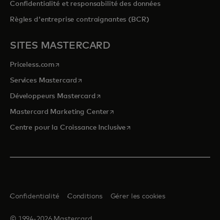
Confidentialité et responsabilité des données
Règles d'entreprise contraignantes (BCR)
SITES MASTERCARD
s’ouvre dans un nouvel onglet
Priceless.com
s’ouvre dans un nouvel onglet
Services Mastercard
s’ouvre dans un nouvel onglet
Développeurs Mastercard
s’ouvre dans un nouvel onglet
Mastercard Marketing Center
s’ouvre dans un nouvel ongle
Centre pour la Croissance Inclusive
Confidentialité
Conditions
Gérer les cookies
© 1994-2026 Mastercard.