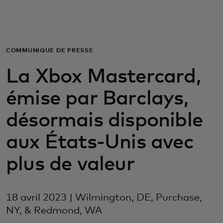
Pour vous
Pour les professionnels
COMMUNIQUÉ DE PRESSE
La Xbox Mastercard,
Pour le monde
émise par Barclays,
Pour les innovateurs
désormais disponible
aux États-Unis avec
Actualités et tendances
plus de valeur
18 avril 2023 | Wilmington, DE, Purchase,
NY, & Redmond, WA