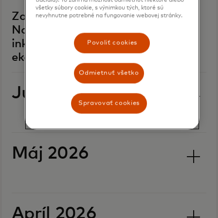
tlačidla). To zahŕňa možnosť odmietnuť niektoré alebo
všetky súbory cookie, s výnimkou tých, ktoré sú
Za hranicou jednej miliardy:
nevyhnutne potrebné na fungovanie webovej stránky.
Nahliadnutie do cesty k
inkluzívnejšej a udržateľnejšej
Povoliť cookies
ekonomike
Odmietnuť všetko
Jún 2026
Spravovať cookies
Máj 2026
Apríl 2026