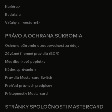
opens in a new tab
Kariéra
Redakcia
opens in a new tab
Vzťahy s investormi
PRÁVO A OCHRANA SÚKROMIA
Ochrana súkromia a zodpovednosť za údaje
Záväzné firemné pravidlá (BCR)
Medzibankové poplatky
opens in a new tab
Kódex správania
Pravidlá Mastercard Switch
Prehľad právnych predpisov
Prístupnosť v Mastercard
STRÁNKY SPOLOČNOSTI MASTERCARD