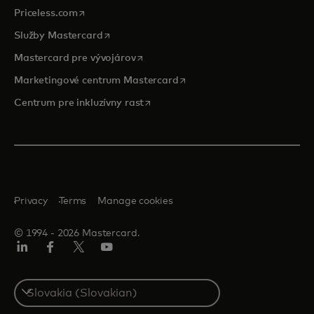
opens in a new tab
Priceless.com
opens in a new tab
Služby Mastercard
opens in a new tab
Mastercard pre vývojárov
opens in a new tab
Marketingové centrum Mastercard
opens in a new tab
Centrum pre inkluzívny rast
Privacy
Terms
Manage cookies
© 1994 ‑ 2026 Mastercard.
Linkedin
Facebook
Twitter/X
Youtube
Select
a
country