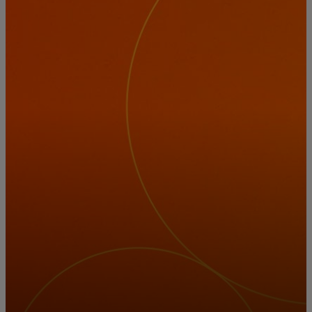
Pre vás
Pre firmy
Pre svet
Pre inovátorov
Novinky a trendy