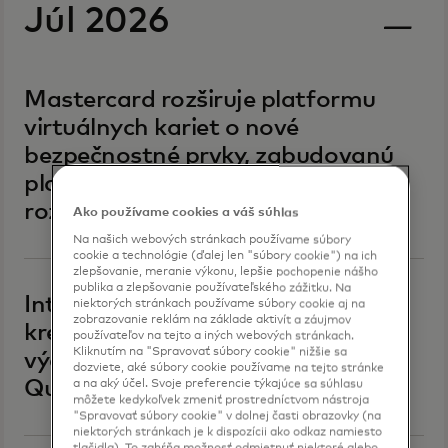
Júl 2026
Mastercard rozširuje platformu
virtuálnych kariet o nové
bezpečnostné prvky, zabudovanú
platobnú sieť a prístup k jedinému
rozhraniu API.
Ako používame cookies a váš súhlas
Na našich webových stránkach používame súbory
cookie a technológie (ďalej len "súbory cookie") na ich
zlepšovanie, meranie výkonu, lepšie pochopenie nášho
publika a zlepšovanie používateľského zážitku. Na
Intuit uvádza na trh firemnú
niektorých stránkach používame súbory cookie aj na
zobrazovanie reklám na základe aktivít a záujmov
kreditnú kartu, ktorá spája správu
používateľov na tejto a iných webových stránkach.
Kliknutím na "Spravovať súbory cookie" nižšie sa
výdavkov, odmeny a prehľady v
dozviete, aké súbory cookie používame na tejto stránke
QuickBooks
a na aký účel. Svoje preferencie týkajúce sa súhlasu
môžete kedykoľvek zmeniť prostredníctvom nástroja
"Spravovať súbory cookie" v dolnej časti obrazovky (na
niektorých stránkach je k dispozícii ako odkaz namiesto