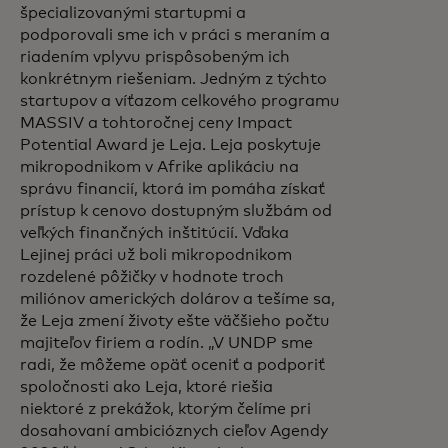
špecializovanými startupmi a
podporovali sme ich v práci s meraním a
riadením vplyvu prispôsobeným ich
konkrétnym riešeniam. Jedným z týchto
startupov a víťazom celkového programu
MASSIV a tohtoročnej ceny Impact
Potential Award je Leja. Leja poskytuje
mikropodnikom v Afrike aplikáciu na
správu financií, ktorá im pomáha získať
prístup k cenovo dostupným službám od
veľkých finančných inštitúcií. Vďaka
Lejinej práci už boli mikropodnikom
rozdelené pôžičky v hodnote troch
miliónov amerických dolárov a tešíme sa,
že Leja zmení životy ešte väčšieho počtu
majiteľov firiem a rodín. „V UNDP sme
radi, že môžeme opäť oceniť a podporiť
spoločnosti ako Leja, ktoré riešia
niektoré z prekážok, ktorým čelíme pri
dosahovaní ambicióznych cieľov Agendy