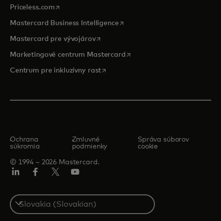
opens in a new tab
Priceless.com
opens in a new tab
Mastercard Business Intelligence
opens in a new tab
Mastercard pre vývojárov
opens in a new tab
Marketingové centrum Mastercard
opens in a new tab
Centrum pre inkluzívny rast
Ochrana
Zmluvné
Správa súborov
súkromia
podmienky
cookie
© 1994 – 2026 Mastercard.
Linkedin
Facebook
Twitter/X
Youtube
Select
a
country