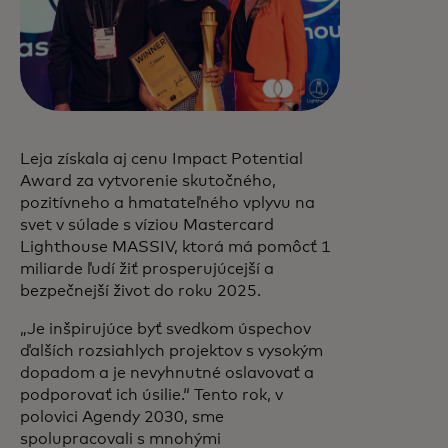
Leja získala aj cenu Impact Potential
Award za vytvorenie skutočného,
pozitívneho a hmatateľného vplyvu na
svet v súlade s víziou Mastercard
Lighthouse MASSIV, ktorá má pomôcť 1
miliarde ľudí žiť prosperujúcejší a
bezpečnejší život do roku 2025.
„Je inšpirujúce byť svedkom úspechov
ďalších rozsiahlych projektov s vysokým
dopadom a je nevyhnutné oslavovať a
podporovať ich úsilie.“ Tento rok, v
polovici Agendy 2030, sme
spolupracovali s mnohými