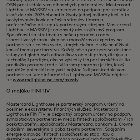
sociálny vplyv a dosahovala Ciele trvalo udržateľného rozvoja
OSN prostredníctvom dlhodobých partnerstiev. Mastercard
Lighthouse MASSIV sa zameriava na podporu partnerstiev,
ktoré do roku 2025 obohatia životy jednej miliardy ľudí, a to
poskytovaním konkurenčných stimulov tímom a
preferenčného prístupu k partnerským zdrojom. Mastercard
Lighthouse MASSIV je navrhnutý ako trojfázový program.
Spoločnosti sa stretávajú s našou poradnou radou,
starostlivo vybranou skupinou manažérov a expertov na
partnerstvá z celého sveta, ktorých cieľom je vdýchnuť život
konkrétnemu partnerstvu. Každý návrh partnerstva dostane
vstupy od globálnych odborníkov v oblasti práva, dizajnu a
technológií predtým, ako sa výsledky ich partnerského úsilia
predložia poradnej rade. Víťazom programu je tím, ktorý
preukáže potenciál ovplyvniť najviac ľudí prostredníctvom
partnerstva. Viac informácií o Lighthouse MASSIV nájdete
tu:
www.mclighthouse.com/massiv
O majáku FINITIV
Mastercard Lighthouse je partnerský program určený na
posilnenie ekosystému finančných služieb. Mastercard
Lighthouse FINITIV je bezplatný program určený na podporu
symbiotických partnerstiev medzi fintech spoločnosťami / ich
poskytovateľmi, spoločnosťou Mastercard, bankami 1. úrovne
a ďalšími severskými a pobaltskými partnermi. Spájaním
energie a inovácií fintech spoločností so stabilitou a
distribúciou vo veľkých firmách poskytujúcich finančné služby