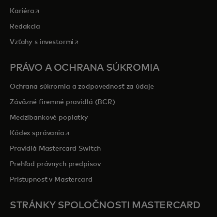
opens in a new tab
Kariéra
Redakcia
opens in a new tab
Vzťahy s investormi
PRÁVO A OCHRANA SÚKROMIA
Ochrana súkromia a zodpovednosť za údaje
Záväzné firemné pravidlá (BCR)
Medzibankové poplatky
opens in a new tab
Kódex správania
Pravidlá Mastercard Switch
Prehľad právnych predpisov
Prístupnosť v Mastercard
STRÁNKY SPOLOČNOSTI MASTERCARD