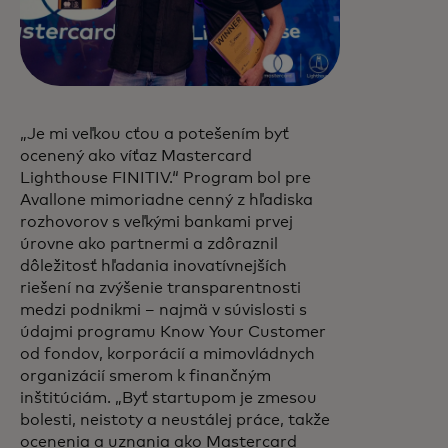
„Je mi veľkou cťou a potešením byť
ocenený ako víťaz Mastercard
Lighthouse FINITIV.“ Program bol pre
Avallone mimoriadne cenný z hľadiska
rozhovorov s veľkými bankami prvej
úrovne ako partnermi a zdôraznil
dôležitosť hľadania inovatívnejších
riešení na zvýšenie transparentnosti
medzi podnikmi – najmä v súvislosti s
údajmi programu Know Your Customer
od fondov, korporácií a mimovládnych
organizácií smerom k finančným
inštitúciám. „Byť startupom je zmesou
bolesti, neistoty a neustálej práce, takže
ocenenia a uznania ako Mastercard