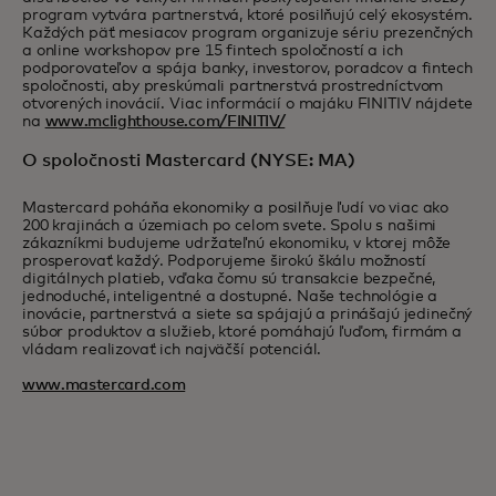
program vytvára partnerstvá, ktoré posilňujú celý ekosystém.
Každých päť mesiacov program organizuje sériu prezenčných
a online workshopov pre 15 fintech spoločností a ich
podporovateľov a spája banky, investorov, poradcov a fintech
spoločnosti, aby preskúmali partnerstvá prostredníctvom
otvorených inovácií. Viac informácií o majáku FINITIV nájdete
na
www.mclighthouse.com/FINITIV/
O spoločnosti Mastercard (NYSE: MA)
Mastercard poháňa ekonomiky a posilňuje ľudí vo viac ako
200 krajinách a územiach po celom svete. Spolu s našimi
zákazníkmi budujeme udržateľnú ekonomiku, v ktorej môže
prosperovať každý. Podporujeme širokú škálu možností
digitálnych platieb, vďaka čomu sú transakcie bezpečné,
jednoduché, inteligentné a dostupné. Naše technológie a
inovácie, partnerstvá a siete sa spájajú a prinášajú jedinečný
súbor produktov a služieb, ktoré pomáhajú ľuďom, firmám a
vládam realizovať ich najväčší potenciál.
www.mastercard.com