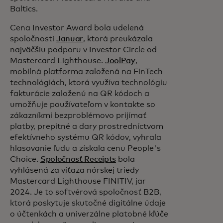
Baltics.
Cena Investor Award bola udelená
spoločnosti
Januar
, ktorá preukázala
najväčšiu podporu v Investor Circle od
Mastercard Lighthouse.
JoolPay
,
mobilná platforma založená na FinTech
technológiách, ktorá využíva technológiu
fakturácie založenú na QR kódoch a
umožňuje používateľom v kontakte so
zákazníkmi bezproblémovo prijímať
platby, prepitné a dary prostredníctvom
efektívneho systému QR kódov, vyhrala
hlasovanie ľudu a získala cenu People's
Choice.
Spoločnosť Receipts
bola
vyhlásená za víťaza nórskej triedy
Mastercard Lighthouse FINITIV, jar
2024. Je to softvérová spoločnosť B2B,
ktorá poskytuje skutočné digitálne údaje
o účtenkách a univerzálne platobné kľúče