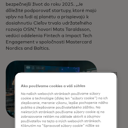
bezpečnejší život do roku 2025. „Je
dôležité podporovať startupy, ktoré majú
vplyv na ľudí aj planétu a prispievajú k
dosiahnutiu Cieľov trvalo udržateľného
rozvoja OSN,“ hovorí Mats Taraldsson,
vedúci oddelenia Fintech a Impact Tech
Engagement v spoločnosti Mastercard
Nordics and Baltics.
Ako používame cookies a váš súhlas
Na našich webových stránkach používame súbory
cookie a technológie (ďalej len "súbory cookie") na ich
zlepšovanie, meranie výkonu, lepšie pochopenie nášho
publika a zlepšovanie používateľského zážitku. Na
niektorých stránkach používame súbory cookie aj na
zobrazovanie reklám na základe aktivít a záujmov
používateľov na tejto a iných webových stránkach.
Kliknutím na "Spravovať súbory cookie" nižšie sa