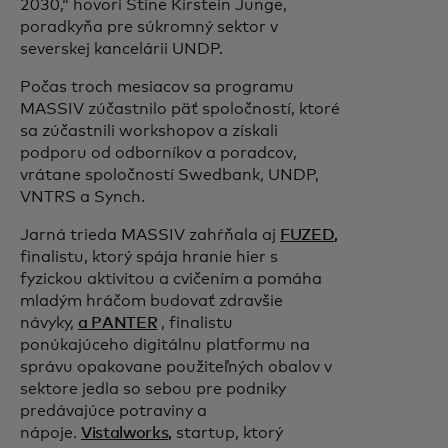
2030,“ hovorí Stine Kirstein Junge,
poradkyňa pre súkromný sektor v
severskej kancelárii UNDP.
Počas troch mesiacov sa programu
MASSIV zúčastnilo päť spoločností, ktoré
sa zúčastnili workshopov a získali
podporu od odborníkov a poradcov,
vrátane spoločností Swedbank, UNDP,
VNTRS a Synch.
Jarná trieda MASSIV zahŕňala aj
FUZED,
finalistu, ktorý spája hranie hier s
fyzickou aktivitou a cvičením a pomáha
mladým hráčom budovať zdravšie
návyky,
a PANTER
, finalistu
ponúkajúceho digitálnu platformu na
správu opakovane použiteľných obalov v
sektore jedla so sebou pre podniky
predávajúce potraviny a
nápoje.
Vistalworks,
startup, ktorý