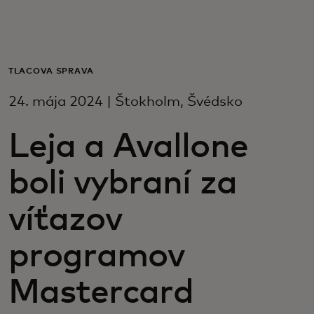
Pre vás
Pre firmy
TLAČOVÁ SPRÁVA
24. mája 2024 | Štokholm, Švédsko
Pre svet
Leja a Avallone
Pre inovátorov
boli vybraní za
Novinky a trendy
víťazov
programov
Mastercard