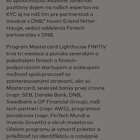
so spoločnosťou Avallone zanechali
pozitívny dojem na našich expertov na
KYC aj na náš tím pre partnerstvá a
inovácie v DNB,“ hovorí Erlend Nitter-
Hauge, vedúci oddelenia Fintech
partnerstiev v DNB.
Program Mastercard Lighthouse FINITIV
trvá tri mesiace a ponúka severským a
pobaltským fintech a fintech-
podporujúcim startupom a scaleupom
možnosť spolupracovať so
zainteresovanými stranami, ako sú
Mastercard, severské banky prvej úrovne
(napr. SEB, Danske Bank, DNB,
Swedbank a OP Financial Group), naši
tech partneri (napr AWS), programoví
poradcovia (napr. FinTech Mundi a
Invenio Growth) a okruh investorov.
Účelom programu je vytvoriť priestor a
príležitosť na identifikáciu a rozvíjanie