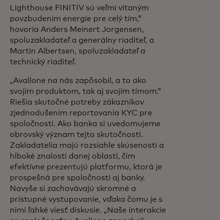
Lighthouse FINITIV sú veľmi vítaným
povzbudením energie pre celý tím,“
hovoria Anders Meinert Jorgensen,
spoluzakladateľ a generálny riaditeľ, a
Martin Albertsen, spoluzakladateľ a
technický riaditeľ.
„Avallone na nás zapôsobil, a to ako
svojím produktom, tak aj svojím tímom.“
Riešia skutočné potreby zákazníkov
zjednodušením reportovania KYC pre
spoločnosti. Ako banka si uvedomujeme
obrovský význam tejto skutočnosti.
Zakladatelia majú rozsiahle skúsenosti a
hlboké znalosti danej oblasti, čím
efektívne prezentujú platformu, ktorá je
prospešná pre spoločnosti aj banky.
Navyše si zachovávajú skromné a
prístupné vystupovanie, vďaka čomu je s
nimi ľahké viesť diskusie. „Naše interakcie