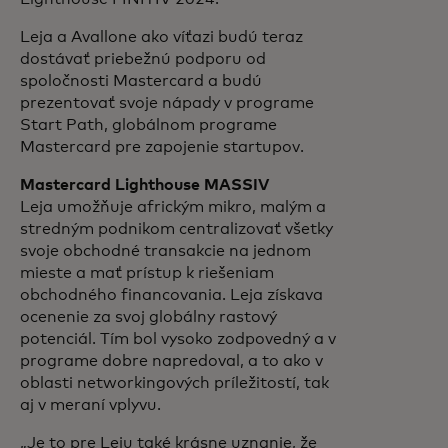
Leja a Avallone ako víťazi budú teraz
dostávať priebežnú podporu od
spoločnosti Mastercard a budú
prezentovať svoje nápady v programe
Start Path, globálnom programe
Mastercard pre zapojenie startupov.
Mastercard Lighthouse MASSIV
Leja umožňuje africkým mikro, malým a
stredným podnikom centralizovať všetky
svoje obchodné transakcie na jednom
mieste a mať prístup k riešeniam
obchodného financovania. Leja získava
ocenenie za svoj globálny rastový
potenciál. Tím bol vysoko zodpovedný a v
programe dobre napredoval, a to ako v
oblasti networkingových príležitostí, tak
aj v meraní vplyvu.
„Je to pre Leju také krásne uznanie, že