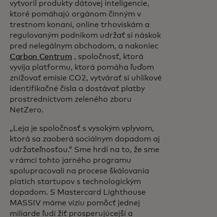
vytvoril produkty dátovej inteligencie,
ktoré pomáhajú orgánom činným v
trestnom konaní, online trhoviskám a
regulovaným podnikom udržať si náskok
pred nelegálnym obchodom, a nakoniec
Carbon Centrum
, spoločnosť, ktorá
vyvíja platformu, ktorá pomáha ľuďom
znižovať emisie CO2, vytvárať si uhlíkové
identifikačné čísla a dostávať platby
prostredníctvom zeleného zboru
NetZero.
„Leja je spoločnosť s vysokým vplyvom,
ktorá sa zaoberá sociálnym dopadom aj
udržateľnosťou.“ Sme hrdí na to, že sme
v rámci tohto jarného programu
spolupracovali na procese škálovania
piatich startupov s technologickým
dopadom. S Mastercard Lighthouse
MASSIV máme víziu pomôcť jednej
miliarde ľudí žiť prosperujúcejší a