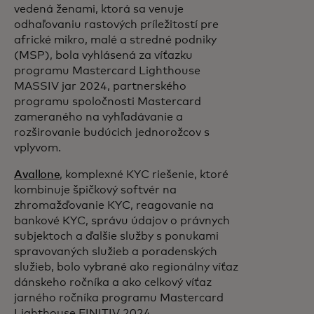
vedená ženami, ktorá sa venuje
odhaľovaniu rastových príležitostí pre
africké mikro, malé a stredné podniky
(MSP), bola vyhlásená za víťazku
programu Mastercard Lighthouse
MASSIV jar 2024, partnerského
programu spoločnosti Mastercard
zameraného na vyhľadávanie a
rozširovanie budúcich jednorožcov s
vplyvom.
Avallone
, komplexné KYC riešenie, ktoré
kombinuje špičkový softvér na
zhromažďovanie KYC, reagovanie na
bankové KYC, správu údajov o právnych
subjektoch a ďalšie služby s ponukami
spravovaných služieb a poradenských
služieb, bolo vybrané ako regionálny víťaz
dánskeho ročníka a ako celkový víťaz
jarného ročníka programu Mastercard
Lighthouse FINITIV 2024.