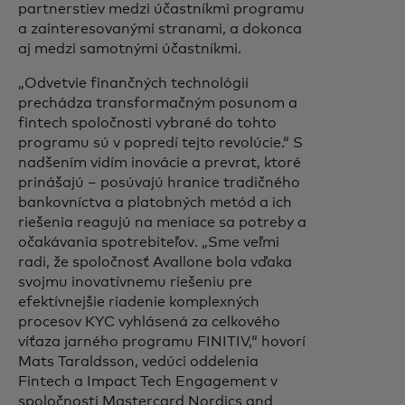
partnerstiev medzi účastníkmi programu
a zainteresovanými stranami, a dokonca
aj medzi samotnými účastníkmi.
„Odvetvie finančných technológií
prechádza transformačným posunom a
fintech spoločnosti vybrané do tohto
programu sú v popredí tejto revolúcie.“ S
nadšením vidím inovácie a prevrat, ktoré
prinášajú – posúvajú hranice tradičného
bankovníctva a platobných metód a ich
riešenia reagujú na meniace sa potreby a
očakávania spotrebiteľov. „Sme veľmi
radi, že spoločnosť Avallone bola vďaka
svojmu inovatívnemu riešeniu pre
efektívnejšie riadenie komplexných
procesov KYC vyhlásená za celkového
víťaza jarného programu FINITIV,“ hovorí
Mats Taraldsson, vedúci oddelenia
Fintech a Impact Tech Engagement v
spoločnosti Mastercard Nordics and