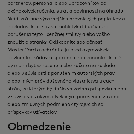
partnerov, personál a spolupracovníkov od
akéhokoľvek ručenia, strát a povinnosti na úhradu
škôd, vrátane výraznejších právnických poplatkov a
nákladov, ktoré by sa mohli týkať buď vášho
porušenia tejto licenčnej zmluvy alebo vášho
zneužitia stránky. Odškodníte spoločnosť
MasterCard a ochránite ju pred akýmkoľvek
obvinením, súdnym sporom alebo konaním, ktoré
by mohli byť vznesené alebo začaté na základe
alebo v súvislosti s porušením autorských práv
alebo iných práv duševného vlastníctva tretích
strán, ku ktorým by došlo vo vašom príspevku alebo
v súvislosti s akýmkoľvek iným porušením zákona
alebo zmluvných podmienok týkajúcich sa
príspevkov užívateľov.
Obmedzenie