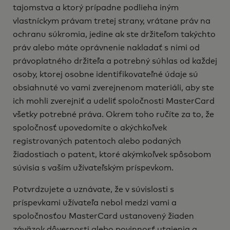
tajomstva a ktorý prípadne podlieha iným
vlastníckym právam tretej strany, vrátane práv na
ochranu súkromia, jedine ak ste držiteľom takýchto
práv alebo máte oprávnenie nakladať s nimi od
právoplatného držiteľa a potrebný súhlas od každej
osoby, ktorej osobne identifikovateľné údaje sú
obsiahnuté vo vami zverejnenom materiáli, aby ste
ich mohli zverejniť a udeliť spoločnosti MasterCard
všetky potrebné práva. Okrem toho ručíte za to, že
spoločnosť upovedomíte o akýchkoľvek
registrovaných patentoch alebo podaných
žiadostiach o patent, ktoré akýmkoľvek spôsobom
súvisia s vaším užívateľským príspevkom.
Potvrdzujete a uznávate, že v súvislosti s
príspevkami užívateľa nebol medzi vami a
spoločnosťou MasterCard ustanovený žiaden
záväzok dôvernosti alebo povinnosť utajenia a