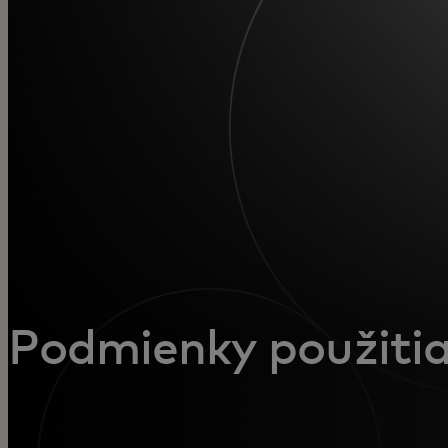
Pre vás
Pre firmy
Pre svet
Pre inovátorov
Novinky a trendy
Podmienky použiti