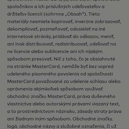
spoločníkov a ich príslušných udeľovateľov a
držiteľov licencií (súhrnne „Obsah“). Tieto
materiály nesmiete kopírovať, inverzne zobrazovať,
dekompilovať, pozmeňovať, odosielať na iné
internetové stránky, pridávať do odkazov, meniť,
ani inak distribuovať, redistribuovať, udeľovať na
ne licencie alebo sublicencie ani ich nijakým
spôsobom presúvať. Nič z toho, čo je obsiahnuté
na stránke MasterCard, nemôže byť bez vopred
udeleného písomného povolenia od spoločnosti
MasterCard považované za udelenie súhlasu alebo
oprávnenia akýmkoľvek spôsobom využívať
obchodnú značku MasterCard, práva duševného
vlastníctva alebo autorskými právami viazaný text,
a to prostredníctvom náznaku, zásady straty práva
ani žiadnym iným spôsobom. Obchodné značky,
logá, obchodné názvy a služobné označenia, či už