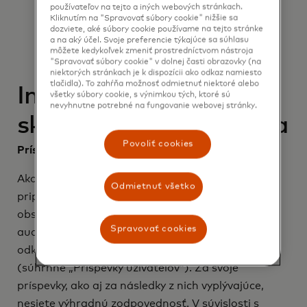
používateľov na tejto a iných webových stránkach.
oprávnení konať v mene ich držiteľa;
Kliknutím na "Spravovať súbory cookie" nižšie sa
Vašu adresu, telefónne číslo a e-mailovú
dozviete, aké súbory cookie používame na tejto stránke
a na aký účel. Svoje preferencie týkajúce sa súhlasu
adresu;
môžete kedykoľvek zmeniť prostredníctvom nástroja
Váš fyzický alebo elektronický podpis.
"Spravovať súbory cookie" v dolnej časti obrazovky (na
niektorých stránkach je k dispozícii ako odkaz namiesto
tlačidla). To zahŕňa možnosť odmietnuť niektoré alebo
Interaktívne fóra,
všetky súbory cookie, s výnimkou tých, ktoré sú
nevyhnutne potrebné na fungovanie webovej stránky.
skupiny a spätná väzba
Povoliť cookies
Príspevky a správanie užívateľov
Ako užívateľ stránky môžete podávať svoje
Odmietnuť všetko
pripomienky, ktoré môžu pozostávať z textového
obsahu, prípadne z fotografií, videí, obrázkov,
Spravovať cookies
audio súborov alebo iných typov obsahu, ako aj z
odkazov na takýto obsah, ak to stránka povoľuje
(súhrnne „Príspevky užívateľov“). Za svoje
príspevky, ako aj za následky z nich vyplývajúce,
nesiete výhradnú zodpovednosť. V súvislosti s