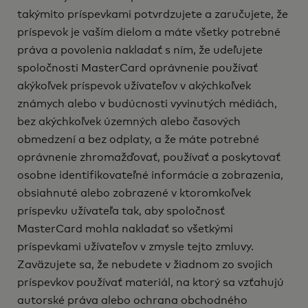
takýmito príspevkami potvrdzujete a zaručujete, že
príspevok je vaším dielom a máte všetky potrebné
práva a povolenia nakladať s ním, že udeľujete
spoločnosti MasterCard oprávnenie používať
akýkoľvek príspevok užívateľov v akýchkoľvek
známych alebo v budúcnosti vyvinutých médiách,
bez akýchkoľvek územných alebo časových
obmedzení a bez odplaty, a že máte potrebné
oprávnenie zhromažďovať, používať a poskytovať
osobne identifikovateľné informácie a zobrazenia,
obsiahnuté alebo zobrazené v ktoromkoľvek
príspevku užívateľa tak, aby spoločnosť
MasterCard mohla nakladať so všetkými
príspevkami užívateľov v zmysle tejto zmluvy.
Zaväzujete sa, že nebudete v žiadnom zo svojich
príspevkov používať materiál, na ktorý sa vzťahujú
autorské práva alebo ochrana obchodného