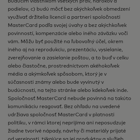
budúcim vlastníkom všetkých práv, nárokov a
podielov, c) budú môcť bez akýchkoľvek obmedzení
využívať držitelia licencií a partneri spoločnosti
MasterCard podľa svojej úvahy a bez akýchkoľvek
povinností, kompenzácie alebo iného záväzku voči
vám. Môžu byť použité na ľubovoľný účel, okrem
iného aj na reprodukciu, prezentáciu, vysielanie,
zverejňovanie a zasielanie poštou, a to buď v celku
alebo čiastočne, prostredníctvom akéhokoľvek
média a akýmkoľvek spôsobom, ktorý je v
súčasnosti známy alebo bude vyvinutý v
budúcnosti, na tejto stránke alebo kdekoľvek inde.
Spoločnosť MasterCard nebude povinná na takúto
komunikáciu reagovať. Bez ohľadu na uvedené
udržiava spoločnosť MasterCard v platnosti
politiku, v rámci ktorej neprijíma ani neposudzuje
žiadne tvorivé nápady, návrhy či materiály prijaté
od verejnosti, týkajúce sa jej produktov a služieb