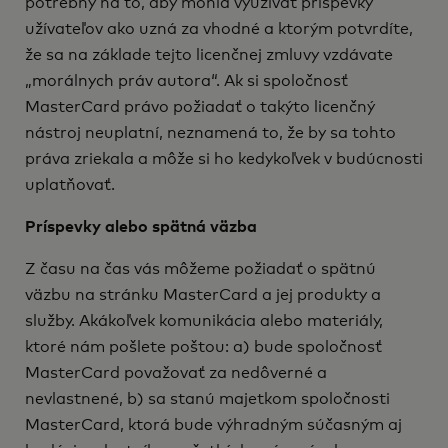
potrebný na to, aby mohla využívať príspevky
užívateľov ako uzná za vhodné a ktorým potvrdíte,
že sa na základe tejto licenčnej zmluvy vzdávate
„morálnych práv autora“. Ak si spoločnosť
MasterCard právo požiadať o takýto licenčný
nástroj neuplatní, neznamená to, že by sa tohto
práva zriekala a môže si ho kedykoľvek v budúcnosti
uplatňovať.
Príspevky alebo spätná väzba
Z času na čas vás môžeme požiadať o spätnú
väzbu na stránku MasterCard a jej produkty a
služby. Akákoľvek komunikácia alebo materiály,
ktoré nám pošlete poštou: a) bude spoločnosť
MasterCard považovať za nedôverné a
nevlastnené, b) sa stanú majetkom spoločnosti
MasterCard, ktorá bude výhradným súčasným aj