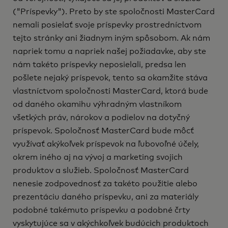
("Príspevky"). Preto by ste spoločnosti MasterCard
nemali posielať svoje príspevky prostredníctvom
tejto stránky ani žiadnym iným spôsobom. Ak nám
napriek tomu a napriek našej požiadavke, aby ste
nám takéto príspevky neposielali, predsa len
pošlete nejaký príspevok, tento sa okamžite stáva
vlastníctvom spoločnosti MasterCard, ktorá bude
od daného okamihu výhradným vlastníkom
všetkých práv, nárokov a podielov na dotyčný
príspevok. Spoločnosť MasterCard bude môcť
využívať akýkoľvek príspevok na ľubovoľné účely,
okrem iného aj na vývoj a marketing svojich
produktov a služieb. Spoločnosť MasterCard
nenesie zodpovednosť za takéto použitie alebo
prezentáciu daného príspevku, ani za materiály
podobné takémuto príspevku a podobné črty
vyskytujúce sa v akýchkoľvek budúcich produktoch