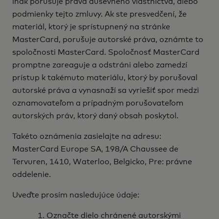
inak porušuje práva duševného vlastníctva, alebo
podmienky tejto zmluvy. Ak ste presvedčení, že
materiál, ktorý je sprístupnený na stránke
MasterCard, porušuje autorské práva, oznámte to
spoločnosti MasterCard. Spoločnosť MasterCard
promptne zareaguje a odstráni alebo zamedzí
prístup k takémuto materiálu, ktorý by porušoval
autorské práva a vynasnaží sa vyriešiť spor medzi
oznamovateľom a prípadným porušovateľom
autorských práv, ktorý daný obsah poskytol.
Takéto oznámenia zasielajte na adresu:
MasterCard Europe SA, 198/A Chaussee de
Tervuren, 1410, Waterloo, Belgicko, Pre: právne
oddelenie.
Uveďte prosím nasledujúce údaje:
Označte dielo chránené autorskými