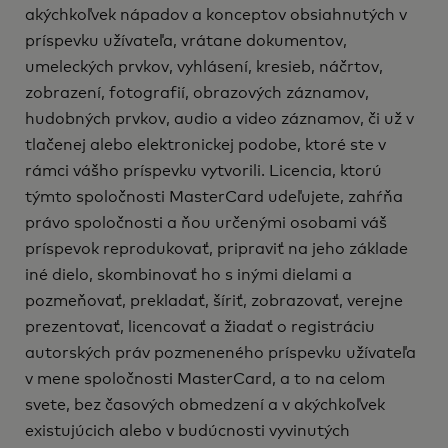
akýchkoľvek nápadov a konceptov obsiahnutých v
príspevku užívateľa, vrátane dokumentov,
umeleckých prvkov, vyhlásení, kresieb, náčrtov,
zobrazení, fotografií, obrazových záznamov,
hudobných prvkov, audio a video záznamov, či už v
tlačenej alebo elektronickej podobe, ktoré ste v
rámci vášho príspevku vytvorili. Licencia, ktorú
týmto spoločnosti MasterCard udeľujete, zahŕňa
právo spoločnosti a ňou určenými osobami váš
príspevok reprodukovať, pripraviť na jeho základe
iné dielo, skombinovať ho s inými dielami a
pozmeňovať, prekladať, šíriť, zobrazovať, verejne
prezentovať, licencovať a žiadať o registráciu
autorských práv pozmeneného príspevku užívateľa
v mene spoločnosti MasterCard, a to na celom
svete, bez časových obmedzení a v akýchkoľvek
existujúcich alebo v budúcnosti vyvinutých