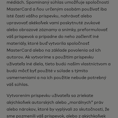
médiách. Spomínaný súhlas umožňuje spoločnosti
MasterCard a ňou určeným osobám používať iba
isté časti vášho príspevku, nahrávať alebo
upravovať akékoľvek vami poskytnuté zvukové
alebo obrazové záznamy a snímky, preformulovať
váš príspevok a prípadne do neho začleniť iné
materiály, ktoré buď vytvorila spoločnosť
MasterCard alebo na základe povolenia od ich
autorov. Ak vytvoríme s použitím príspevku
užívateľa iné diela, tieto budú naším vlastníctvom a
budú môcť byť použité v súlade s týmito
usmerneniami a na ich použitie nebude potrebný
váš súhlas.
Vytvorením príspevku užívateľa sa zriekate
akýchkoľvek autorských alebo „morálnych“ práv
alebo nárokov, ktoré by vyplývali zo skutočnosti, že
sme pozmenili váš príspevok, alebo z akýchkoľvek