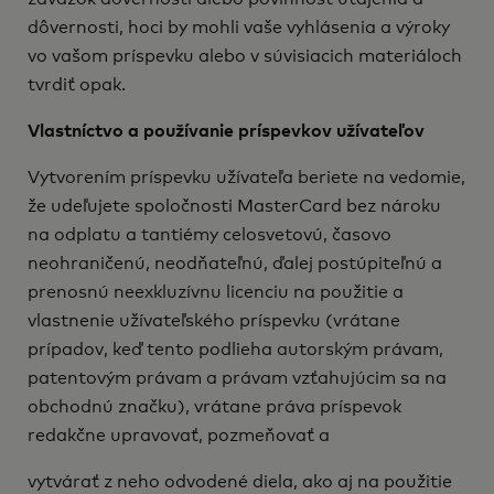
dôvernosti, hoci by mohli vaše vyhlásenia a výroky
vo vašom príspevku alebo v súvisiacich materiáloch
tvrdiť opak.
Vlastníctvo a používanie príspevkov užívateľov
Vytvorením príspevku užívateľa beriete na vedomie,
že udeľujete spoločnosti MasterCard bez nároku
na odplatu a tantiémy celosvetovú, časovo
neohraničenú, neodňateľnú, ďalej postúpiteľnú a
prenosnú neexkluzívnu licenciu na použitie a
vlastnenie užívateľského príspevku (vrátane
prípadov, keď tento podlieha autorským právam,
patentovým právam a právam vzťahujúcim sa na
obchodnú značku), vrátane práva príspevok
redakčne upravovať, pozmeňovať a
vytvárať z neho odvodené diela, ako aj na použitie