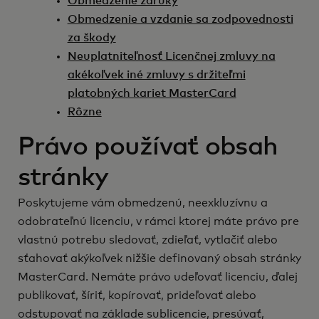
Obmedzenie záruky
Obmedzenie a vzdanie sa zodpovednosti
za škody
Neuplatniteľnosť Licenčnej zmluvy na
akékoľvek iné zmluvy s držiteľmi
platobných kariet MasterCard
Rôzne
Právo používať obsah
stránky
Poskytujeme vám obmedzenú, neexkluzívnu a
odobrateľnú licenciu, v rámci ktorej máte právo pre
vlastnú potrebu sledovať, zdieľať, vytlačiť alebo
sťahovať akýkoľvek nižšie definovaný obsah stránky
MasterCard. Nemáte právo udeľovať licenciu, ďalej
publikovať, šíriť, kopírovať, prideľovať alebo
odstupovať na základe sublicencie, presúvať,