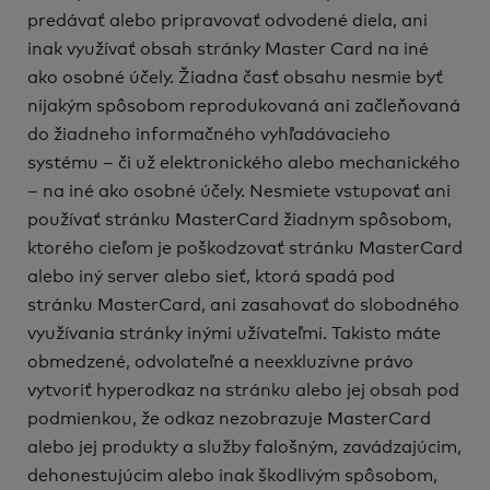
predávať alebo pripravovať odvodené diela, ani
inak využívať obsah stránky Master Card na iné
ako osobné účely. Žiadna časť obsahu nesmie byť
nijakým spôsobom reprodukovaná ani začleňovaná
do žiadneho informačného vyhľadávacieho
systému – či už elektronického alebo mechanického
– na iné ako osobné účely. Nesmiete vstupovať ani
používať stránku MasterCard žiadnym spôsobom,
ktorého cieľom je poškodzovať stránku MasterCard
alebo iný server alebo sieť, ktorá spadá pod
stránku MasterCard, ani zasahovať do slobodného
využívania stránky inými užívateľmi. Takisto máte
obmedzené, odvolateľné a neexkluzívne právo
vytvoriť hyperodkaz na stránku alebo jej obsah pod
podmienkou, že odkaz nezobrazuje MasterCard
alebo jej produkty a služby falošným, zavádzajúcim,
dehonestujúcim alebo inak škodlivým spôsobom,