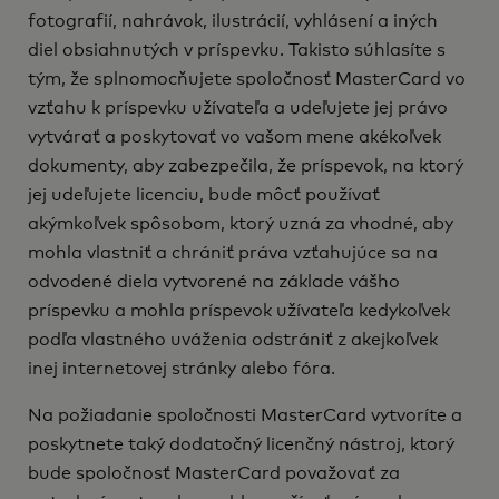
fotografií, nahrávok, ilustrácií, vyhlásení a iných
diel obsiahnutých v príspevku. Takisto súhlasíte s
tým, že splnomocňujete spoločnosť MasterCard vo
vzťahu k príspevku užívateľa a udeľujete jej právo
vytvárať a poskytovať vo vašom mene akékoľvek
dokumenty, aby zabezpečila, že príspevok, na ktorý
jej udeľujete licenciu, bude môcť používať
akýmkoľvek spôsobom, ktorý uzná za vhodné, aby
mohla vlastniť a chrániť práva vzťahujúce sa na
odvodené diela vytvorené na základe vášho
príspevku a mohla príspevok užívateľa kedykoľvek
podľa vlastného uváženia odstrániť z akejkoľvek
inej internetovej stránky alebo fóra.
Na požiadanie spoločnosti MasterCard vytvoríte a
poskytnete taký dodatočný licenčný nástroj, ktorý
bude spoločnosť MasterCard považovať za