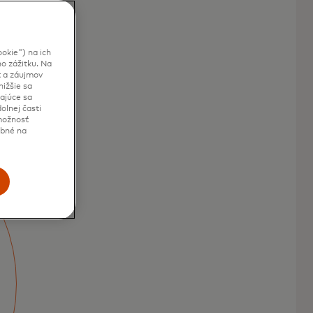
okie") na ich
o zážitku. Na
t a záujmov
ižšie sa
kajúce sa
olnej časti
 možnosť
ebné na