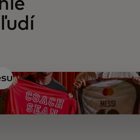
nie
ľudí
esu