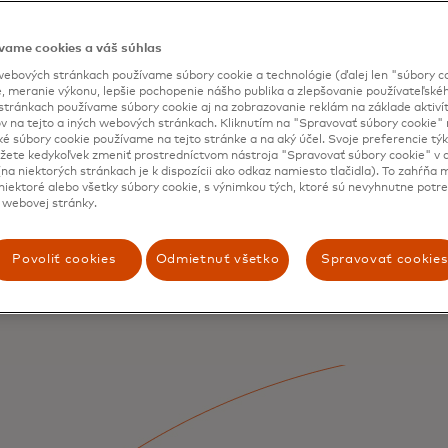
vame cookies a váš súhlas
ebových stránkach používame súbory cookie a technológie (ďalej len "súbory co
, meranie výkonu, lepšie pochopenie nášho publika a zlepšovanie používateľskéh
stránkach používame súbory cookie aj na zobrazovanie reklám na základe aktiví
v na tejto a iných webových stránkach. Kliknutím na "Spravovať súbory cookie" n
ké súbory cookie používame na tejto stránke a na aký účel. Svoje preferencie tý
ete kedykoľvek zmeniť prostredníctvom nástroja "Spravovať súbory cookie" v d
na niektorých stránkach je k dispozícii ako odkaz namiesto tlačidla). To zahŕňa
iektoré alebo všetky súbory cookie, s výnimkou tých, ktoré sú nevyhnutne potr
 webovej stránky.
Povoliť cookies
Odmietnuť všetko
Spravovať cookies