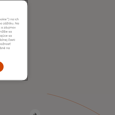
okie") na ich
o zážitku. Na
t a záujmov
ižšie sa
kajúce sa
olnej časti
 možnosť
ebné na