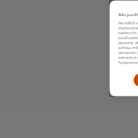
Ako použí
Na našich w
zlepšovanie
niektorých 
používateľo
dozviete, a
súhlasu môž
obrazovky (
odmietnuť n
fungovanie