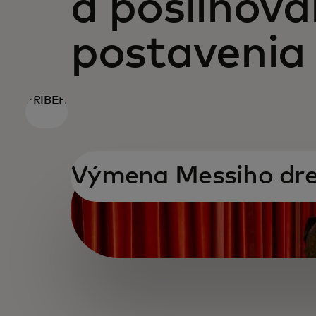
a posilňova
postavenia 
PRÍBEH
Výmena Messiho dr