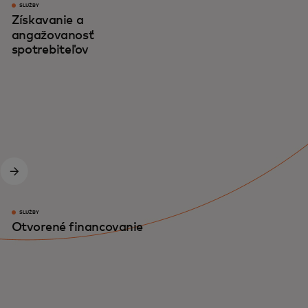
SLUŽBY
Získavanie a
angažovanosť
spotrebiteľov
SLUŽBY
Otvorené financovanie