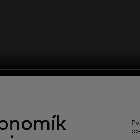
konomík
Po
po