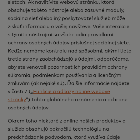
sieťach. Ak navštívite webovú stránku, ktorá
obsahuje takéto nástroje alebo zásuvné moduly,
sociálna sieť alebo iný poskytovateľ služieb môže
získať informáciu o vašej návšteve. Vaše interakcie
s týmito nástrojmi sa však riadia pravidlami
ochrany osobných údajov príslušnej sociálnej siete.
Keďže nemáme kontrolu nad spôsobmi, akými tieto
tretie strany zaobchádzajú s údajmi, odporúčame,
aby ste venovali pozornosť ich pravidlám ochrany
súkromia, podmienkam používania a licenčným
zmluvám (ak nejaké sú). Ďalšie informácie nájdete
v časti 7 („
Funkcie a odkazy na iné webové
stránky
“) tohto globálneho oznámenia o ochrane
osobných údajov.
Okrem toho niektoré z online našich produktov a
služieb obsahujú pokročilú technológiu na
predchádzanie podvodom, ktorá využíva údaje