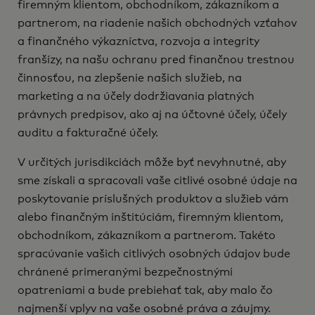
firemným klientom, obchodníkom, zákazníkom a
partnerom, na riadenie našich obchodných vzťahov
a finančného výkazníctva, rozvoja a integrity
franšízy, na našu ochranu pred finančnou trestnou
činnosťou, na zlepšenie našich služieb, na
marketing a na účely dodržiavania platných
právnych predpisov, ako aj na účtovné účely, účely
auditu a fakturačné účely.
V určitých jurisdikciách môže byť nevyhnutné, aby
sme získali a spracovali vaše citlivé osobné údaje na
poskytovanie príslušných produktov a služieb vám
alebo finančným inštitúciám, firemným klientom,
obchodníkom, zákazníkom a partnerom. Takéto
spracúvanie vašich citlivých osobných údajov bude
chránené primeranými bezpečnostnými
opatreniami a bude prebiehať tak, aby malo čo
najmenší vplyv na vaše osobné práva a záujmy.