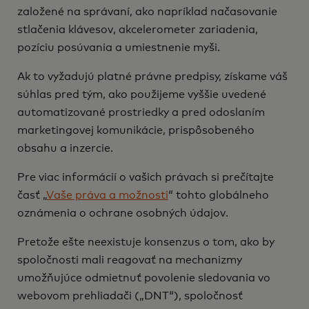
založené na správaní, ako napríklad načasovanie
stlačenia klávesov, akcelerometer zariadenia,
pozíciu posúvania a umiestnenie myši.
Ak to vyžadujú platné právne predpisy, získame váš
súhlas pred tým, ako použijeme vyššie uvedené
automatizované prostriedky a pred odoslaním
marketingovej komunikácie, prispôsobeného
obsahu a inzercie.
Pre viac informácií o vašich právach si prečítajte
časť „
Vaše práva a možnosti
“ tohto globálneho
oznámenia o ochrane osobných údajov.
Pretože ešte neexistuje konsenzus o tom, ako by
spoločnosti mali reagovať na mechanizmy
umožňujúce odmietnuť povolenie sledovania vo
webovom prehliadači („DNT“), spoločnosť