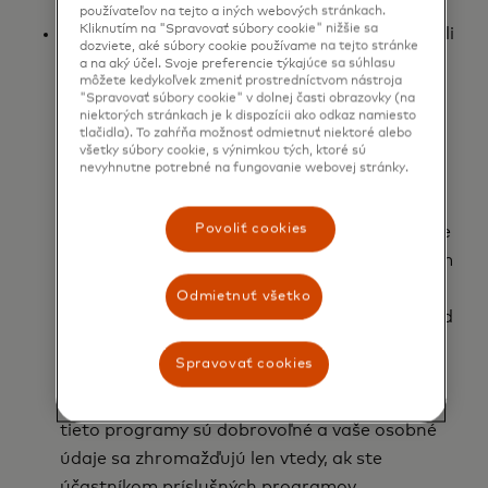
platnosti karty a kód overovania karty.
používateľov na tejto a iných webových stránkach.
Kliknutím na "Spravovať súbory cookie" nižšie sa
Informácie, ktoré spracovávame, aby ste mohli
dozviete, aké súbory cookie používame na tejto stránke
byť účastníkom programu: Môžeme
a na aký účel. Svoje preferencie týkajúce sa súhlasu
môžete kedykoľvek zmeniť prostredníctvom nástroja
zhromažďovať rôzne typy osobných údajov v
"Spravovať súbory cookie" v dolnej časti obrazovky (na
niektorých stránkach je k dispozícii ako odkaz namiesto
závislosti od programu. Napríklad programy
tlačidla). To zahŕňa možnosť odmietnuť niektoré alebo
navrhnuté tak, aby vám poskytovali služby
všetky súbory cookie, s výnimkou tých, ktoré sú
nevyhnutne potrebné na fungovanie webovej stránky.
založené na polohe, budú zvyčajne vyžadovať
získanie adresy alebo geografickej polohy.
Povoliť cookies
Programy v rámci našich riešení Open Finance
môžu vyžadovať získavanie informácií o vašom
finančnom účte. Podobne, programy, ktoré
Odmietnuť všetko
vám umožňujú overiť vašu totožnosť napríklad
pomocou rozpoznávania tváre alebo odtlačku
Spravovať cookies
prsta, môžu vyžadovať spracúvanie vašej
fotografie alebo biometrických údajov. Všetky
tieto programy sú dobrovoľné a vaše osobné
údaje sa zhromažďujú len vtedy, ak ste
účastníkom príslušných programov.