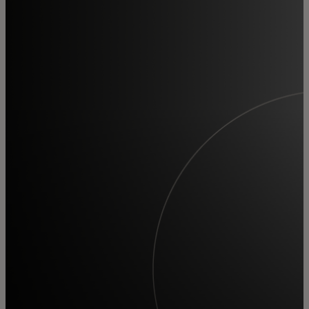
Pre vás
Pre firmy
Pre svet
Pre inovátorov
Novinky a trendy