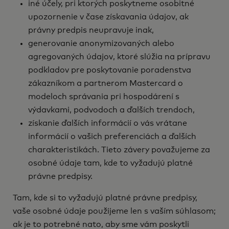
iné účely, pri ktorých poskytneme osobitné
upozornenie v čase získavania údajov, ak
právny predpis neupravuje inak,
generovanie anonymizovaných alebo
agregovaných údajov, ktoré slúžia na prípravu
podkladov pre poskytovanie poradenstva
zákazníkom a partnerom Mastercard o
modeloch správania pri hospodárení s
výdavkami, podvodoch a ďalších trendoch,
získanie ďalších informácií o vás vrátane
informácií o vašich preferenciách a ďalších
charakteristikách. Tieto závery považujeme za
osobné údaje tam, kde to vyžadujú platné
právne predpisy.
Tam, kde si to vyžadujú platné právne predpisy,
vaše osobné údaje použijeme len s vaším súhlasom;
ak je to potrebné nato, aby sme vám poskytli