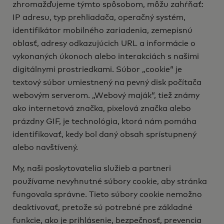
zhromažďujeme týmto spôsobom, môžu zahŕňať:
IP adresu, typ prehliadača, operačný systém,
identifikátor mobilného zariadenia, zemepisnú
oblasť, adresy odkazujúcich URL a informácie o
vykonaných úkonoch alebo interakciách s našimi
digitálnymi prostriedkami. Súbor „cookie“ je
textový súbor umiestnený na pevný disk počítača
webovým serverom. „Webový maják“, tiež známy
ako internetová značka, pixelová značka alebo
prázdny GIF, je technológia, ktorá nám pomáha
identifikovať, kedy bol daný obsah sprístupnený
alebo navštívený.
My, naši poskytovatelia služieb a partneri
používame nevyhnutné súbory cookie, aby stránka
fungovala správne. Tieto súbory cookie nemožno
deaktivovať, pretože sú potrebné pre základné
funkcie, ako je prihlásenie, bezpečnosť, prevencia