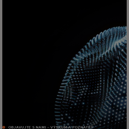
Pre vás
Pre firmy
Pre svet
Pre inovátorov
Novinky a trendy
OBJAVUJTE S NAMI – VÝSKUM A POZNATKY