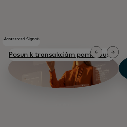
Mastercard Signals
Posun k transakciám pomocou
opens in a new tab
agentov
snímka 1
snímka 2
snímka 3