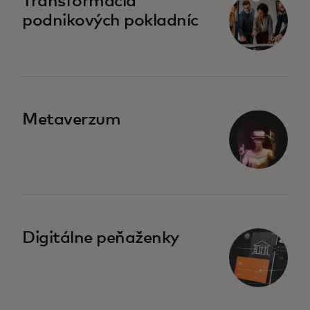
Transformácia
podnikových pokladníc
opens in a new tab
Metaverzum
opens in a new tab
Digitálne peňaženky