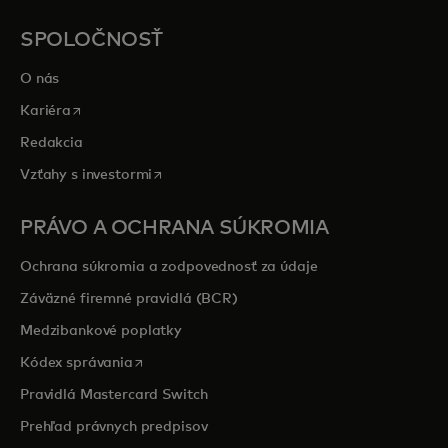
SPOLOČNOSŤ
O nás
opens in a new tab
Kariéra
Redakcia
opens in a new tab
Vzťahy s investormi
PRÁVO A OCHRANA SÚKROMIA
Ochrana súkromia a zodpovednosť za údaje
Záväzné firemné pravidlá (BCR)
Medzibankové poplatky
opens in a new tab
Kódex správania
Pravidlá Mastercard Switch
Prehľad právnych predpisov