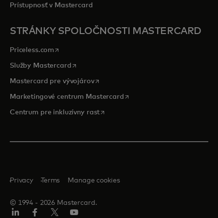
Prístupnosť v Mastercard
STRÁNKY SPOLOČNOSTI MASTERCARD
opens in a new tab
Priceless.com
opens in a new tab
Služby Mastercard
opens in a new tab
Mastercard pre vývojárov
opens in a new tab
Marketingové centrum Mastercard
opens in a new tab
Centrum pre inkluzívny rast
Privacy
Terms
Manage cookies
© 1994 ‑ 2026 Mastercard.