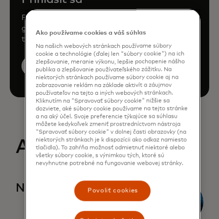
Prihláste sa na odber najnovších správ o
globálnych trendoch, technológiách a
Ako používame cookies a váš súhlas
trhových signáloch.
Na našich webových stránkach používame súbory
cookie a technológie (ďalej len "súbory cookie") na ich
zlepšovanie, meranie výkonu, lepšie pochopenie nášho
Prihlásiť sa
publika a zlepšovanie používateľského zážitku. Na
niektorých stránkach používame súbory cookie aj na
zobrazovanie reklám na základe aktivít a záujmov
používateľov na tejto a iných webových stránkach.
Kliknutím na "Spravovať súbory cookie" nižšie sa
dozviete, aké súbory cookie používame na tejto stránke
a na aký účel. Svoje preferencie týkajúce sa súhlasu
môžete kedykoľvek zmeniť prostredníctvom nástroja
"Spravovať súbory cookie" v dolnej časti obrazovky (na
niektorých stránkach je k dispozícii ako odkaz namiesto
Archív
tlačidla). To zahŕňa možnosť odmietnuť niektoré alebo
všetky súbory cookie, s výnimkou tých, ktoré sú
nevyhnutne potrebné na fungovanie webovej stránky.
opens in a new tab
Nový pohľad na peniaze
Povoliť cookies