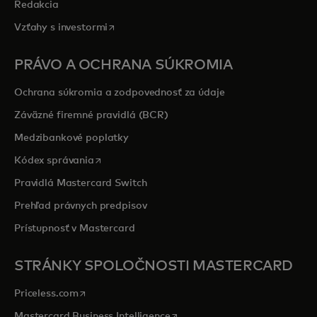
Redakcia
opens in a new tab
Vzťahy s investormi
PRÁVO A OCHRANA SÚKROMIA
Ochrana súkromia a zodpovednosť za údaje
Záväzné firemné pravidlá (BCR)
Medzibankové poplatky
opens in a new tab
Kódex správania
Pravidlá Mastercard Switch
Prehľad právnych predpisov
Prístupnosť v Mastercard
STRÁNKY SPOLOČNOSTI MASTERCARD
opens in a new tab
Priceless.com
opens in a new tab
Mastercard Business Intelligence