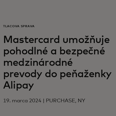
Pre vás
Pre firmy
TLAČOVÁ SPRÁVA
Mastercard umožňuje
Pre svet
pohodlné a bezpečné
Pre inovátorov
medzinárodné
prevody do peňaženky
Novinky a trendy
Alipay
19. marca 2024 | PURCHASE, NY