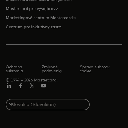
opens in a new tab
Mastercard pre vývojárov
opens in a new tab
Marketingové centrum Mastercard
opens in a new tab
Centrum pre inkluzívny rast
Ochrana
Zmluvné
Správa súborov
súkromia
podmienky
cookie
© 1994 – 2026 Mastercard.
Linkedin
Facebook
Twitter/X
Youtube
Select
a
country