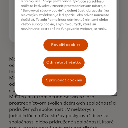
a na aký účel. Svoje preferencie týkajúce sa súhlasu
sangita.bricker@mastercard.com
môžete kedykoľvek zmeniť prostredníctvom nástroja
"Spravovať súbory cookie" v dolnej časti obrazovky (na
niektorých stránkach je k dispozícii ako odkaz namiesto
Sarah Guldin
tlačidla). To zahŕňa možnosť odmietnuť niektoré alebo
+65 6390 6199 |
všetky súbory cookie, s výnimkou tých, ktoré sú
nevyhnutne potrebné na fungovanie webovej stránky.
sarah.guldin@mastercard.com
Povoliť cookies
Mastercard a dizajn kruhov sú registrované
Odmietnuť všetko
ochranné známky spoločnosti Mastercard
International Incorporated. © Mastercard 2024.
Medzi vybrané globálne riešenia prevodu peňazí
Spravovať cookies
od spoločnosti Mastercard patria cezhraničné
služby, ktoré môže poskytovať spoločnosť
Mastercard Transaction Services Corp.
prostredníctvom svojich dcérskych spoločností a
pridružených spoločností. V niektorých
jurisdikciách môžu služby poskytovať dcérske
spoločnosti alebo pridružené spoločnosti, ktoré