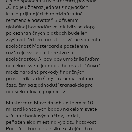
China spoločnosti Mastercard, povedal:
„Čína je už teraz jednou z najväčších
krajín prijímajúcich medzinárodné
remitencie na
svete¹
.“ S oživením
globálnej hospodárskej aktivity sa dopyt
po cezhraničných platbách bude len
zvyšovať. Vďaka tomuto novému spojeniu
spoločnosť Mastercard s potešením
rozširuje svoje partnerstvo so
spoločnosťou Alipay, aby umožnila ľuďom
na celom svete jednoducho uskutočňovať
medzinárodné prevody finančných
prostriedkov do Číny takmer v reálnom
čase, čím sa zjednoduší transakcia pre
odosielateľov aj príjemcov.“
Mastercard Move dosahuje takmer 10
miliárd koncových bodov na celom svete
vrátane bankových účtov, kariet,
peňaženiek a miest na výplatu hotovosti.
Portfólio kombinuje silu existujúcich a