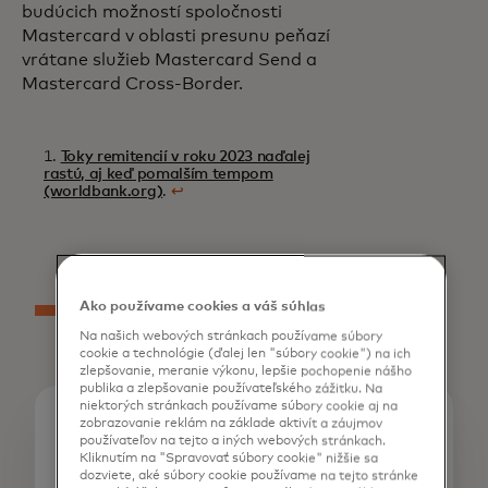
budúcich možností spoločnosti
Mastercard v oblasti presunu peňazí
vrátane služieb Mastercard Send a
Mastercard Cross-Border.
1.
Toky remitencií v roku 2023 naďalej
rastú, aj keď pomalším tempom
(worldbank.org)
.
↩
Ako používame cookies a váš súhlas
Na našich webových stránkach používame súbory
cookie a technológie (ďalej len "súbory cookie") na ich
zlepšovanie, meranie výkonu, lepšie pochopenie nášho
publika a zlepšovanie používateľského zážitku. Na
niektorých stránkach používame súbory cookie aj na
zobrazovanie reklám na základe aktivít a záujmov
Kontakty pre médiá
používateľov na tejto a iných webových stránkach.
Sangita Bricker
Kliknutím na "Spravovať súbory cookie" nižšie sa
dozviete, aké súbory cookie používame na tejto stránke
914-249-1569 |