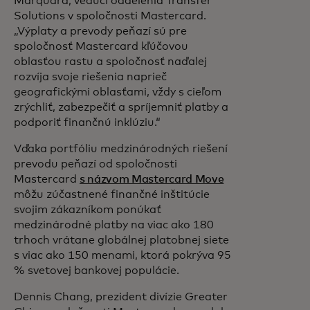
Marquard, vedúci oddelenia Transfer
Solutions v spoločnosti Mastercard.
„Výplaty a prevody peňazí sú pre
spoločnosť Mastercard kľúčovou
oblasťou rastu a spoločnosť naďalej
rozvíja svoje riešenia naprieč
geografickými oblasťami, vždy s cieľom
zrýchliť, zabezpečiť a spríjemniť platby a
podporiť finančnú inklúziu.“
Vďaka portfóliu medzinárodných riešení
prevodu peňazí od spoločnosti
Mastercard
s názvom Mastercard Move
môžu zúčastnené finančné inštitúcie
svojim zákazníkom ponúkať
medzinárodné platby na viac ako 180
trhoch vrátane globálnej platobnej siete
s viac ako 150 menami, ktorá pokrýva 95
% svetovej bankovej populácie.
Dennis Chang, prezident divízie Greater