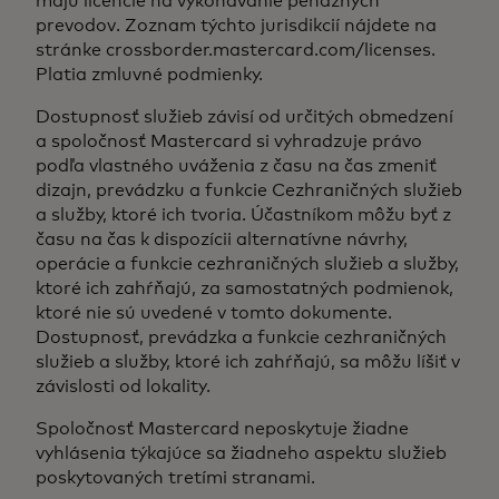
majú licencie na vykonávanie peňažných
prevodov. Zoznam týchto jurisdikcií nájdete na
stránke crossborder.mastercard.com/licenses.
Platia zmluvné podmienky.
Dostupnosť služieb závisí od určitých obmedzení
a spoločnosť Mastercard si vyhradzuje právo
podľa vlastného uváženia z času na čas zmeniť
dizajn, prevádzku a funkcie Cezhraničných služieb
a služby, ktoré ich tvoria. Účastníkom môžu byť z
času na čas k dispozícii alternatívne návrhy,
operácie a funkcie cezhraničných služieb a služby,
ktoré ich zahŕňajú, za samostatných podmienok,
ktoré nie sú uvedené v tomto dokumente.
Dostupnosť, prevádzka a funkcie cezhraničných
služieb a služby, ktoré ich zahŕňajú, sa môžu líšiť v
závislosti od lokality.
Spoločnosť Mastercard neposkytuje žiadne
vyhlásenia týkajúce sa žiadneho aspektu služieb
poskytovaných tretími stranami.