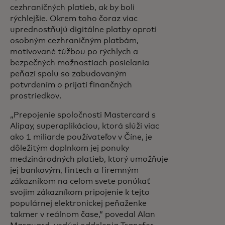
cezhraničných platieb, ak by boli
rýchlejšie. Okrem toho čoraz viac
uprednostňujú digitálne platby oproti
osobným cezhraničným platbám,
motivované túžbou po rýchlych a
bezpečných možnostiach posielania
peňazí spolu so zabudovaným
potvrdením o prijatí finančných
prostriedkov.
„Prepojenie spoločnosti Mastercard s
Alipay, superaplikáciou, ktorá slúži viac
ako 1 miliarde používateľov v Číne, je
dôležitým doplnkom jej ponuky
medzinárodných platieb, ktorý umožňuje
jej bankovým, fintech a firemným
zákazníkom na celom svete ponúkať
svojim zákazníkom pripojenie k tejto
populárnej elektronickej peňaženke
takmer v reálnom čase,“ povedal Alan