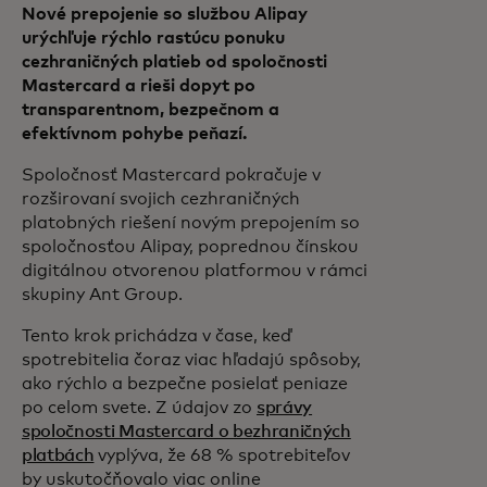
Nové prepojenie so službou Alipay
urýchľuje rýchlo rastúcu ponuku
cezhraničných platieb od spoločnosti
Mastercard a rieši dopyt po
transparentnom, bezpečnom a
efektívnom pohybe peňazí.
Spoločnosť Mastercard pokračuje v
rozširovaní svojich cezhraničných
platobných riešení novým prepojením so
spoločnosťou Alipay, poprednou čínskou
digitálnou otvorenou platformou v rámci
skupiny Ant Group.
Tento krok prichádza v čase, keď
spotrebitelia čoraz viac hľadajú spôsoby,
ako rýchlo a bezpečne posielať peniaze
po celom svete. Z údajov zo
správy
spoločnosti Mastercard o bezhraničných
platbách
vyplýva, že 68 % spotrebiteľov
by uskutočňovalo viac online